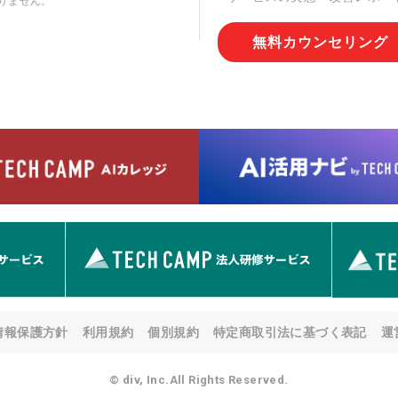
りません。
切な管理を実施させます。
無料カウンセリング
6. 個人情報の開示等の請求
情報の開示等(利用目的の通
用の停止または消去、第三者
問合わせ窓口に申し出ること
人を確認させていただいたう
す。ただし、申請が本人確認
める要件を満たさない場合等
す。 なお、アクセスログな
として開示等はいたしません
【お問合せ窓口】
株式会社div 個人情報問合せ
〒107-0052 東京都港区赤坂
メールアドレス:privacy_policy@
7. 個人情報を提供されるこ
ご本人様が当社に個人情報を
情報保護方針
利用規約
個別規約
特定商取引法に基づく表記
運
す。 ただし、必要な項目を
い場合があります。
© div, Inc.All Rights Reserved.