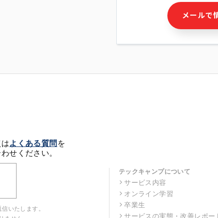
・本サービス及び本サービス
メールで
ビス又は商品等の広告配信・
せん)の提供又はそれらに関
・メールマガジンその他の情
・本人(法人の場合は担当者)
クセス履歴などを用いた広告
・個人(法人の場合は担当者)
の作成および利用
・上記の利用目的に付随する
※上記の利用目的に基づいた
メール等の電子媒体を含みま
4. 個人情報の第三者提供
当社の担当者等及び本サービ
点は
よくある質問
を
るために、氏名等の一部の情
合わせください。
ルで発信することにより、本
があります。
テックキャンプについて
サービス内容
5. 個人情報取扱いの委託
オンライン学習
当社は事業運営上、前項利用
託することがあります。この
卒業生
返信いたします。
選定し、個人情報の適正管理
サービスの実態・改善レポー