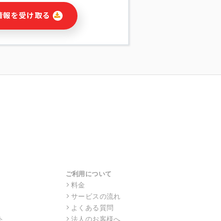
に関連する情報(当社及び第三者のサー
情報を受け取る
宣伝を含みますが、それらに限定されま
する連絡のため
報の送信
の行動、性別、当社ウェブサイト内のア
の配信
を識別できない形式に加工した統計情報
目的
本人への連絡及び配信については、電子
す。
ス利用者同士がコミュニケーションをと
報をサービス内で使用するチャットツー
サービスの他の利用者等に提供すること
ご利用について
料金
サービスの流れ
目的の範囲に限って個人情報を外部に委
場合、個人情報保護水準の高い委託先を
よくある質問
・機密保持についての契約を交わし、適
ト
法人のお客様へ