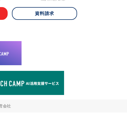
資料請求
 ご本人様は、当社に対してご自身の個人
知、開示、内容の訂正・追加・削除、利
への提供の停止)に関して、下記の当社
ができます。その際、当社はお客様ご本
えで、合理的な期間内に対応いたしま
が不可能な場合や、個人情報保護法の定
により、ご希望に添えない場合がありま
どの個人情報以外の情報については、原則
。
窓口
8-4-14 青山タワープレイス6階
di-v.co.jp
との任意性について
提供されるかどうかは任意によるもので
営会社
いただけない場合、適切な対応ができな