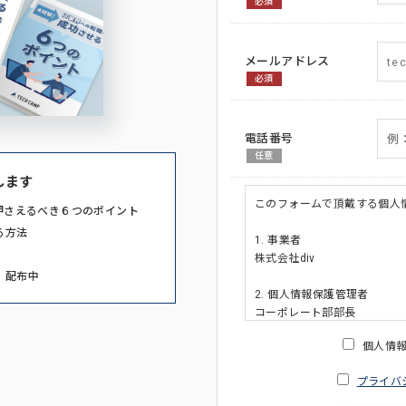
必須
メールアドレス
必須
電話番号
任意
します
このフォームで頂戴する個人
押さえるべき６つのポイント
る方法
1. 事業者
株式会社div
」配布中
2. 個人情報保護管理者
コーポレート部部長
連絡先:メールアドレス:privacy_po
個人情
3. 個人情報の利用目的
プライバ
・ご請求された資料の送付の
・本人(法人の場合は担当者)