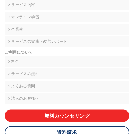
の契約を交わし、適切な管理を実施させます。
サービス内容
6. 個人情報の開示等の請求 ご本人様は、当社に対してご自身の
オンライン学習
個人情報の開示等(利用目的の通知、開示、内容の訂正・追加・
削除、利用の停止または消去、第三者への提供の停止)に関し
卒業生
て、下記の当社問合わせ窓口に申し出ることができます。その
際、当社はお客様ご本人を確認させていただいたうえで、合理
サービスの実態・改善レポート
的な期間内に対応いたします。ただし、申請が本人確認が不可
能な場合や、個人情報保護法の定める要件を満たさない場合等
ご利用について
により、ご希望に添えない場合があります。 なお、アクセスロ
グなどの個人情報以外の情報については、原則として開示等は
料金
いたしません。
サービスの流れ
【お問合せ窓口】
株式会社div 個人情報問合せ窓口
よくある質問
〒107-0052 東京都港区赤坂8-4-14 青山タワープレイス6階
メールアドレス:privacy_policy@di-v.co.jp
法人のお客様へ
7. 個人情報を提供されることの任意性について
ご本人様が当社に個人情報を提供されるかどうかは任意による
無料カウンセリング
ものです。 ただし、必要な項目をいただけない場合、適切な対
応ができない場合があります。
資料請求