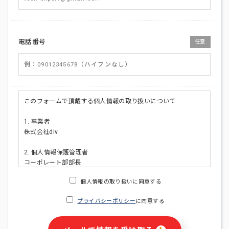
電話番号
任意
このフォームで頂戴する個人情報の取り扱いについて
1. 事業者
株式会社div
2. 個人情報保護管理者
コーポレート部部長
連絡先:メールアドレス:privacy_policy@di-v.co.jp
個人情報の取り扱いに同意する
3. 個人情報の利用目的
プライバシーポリシー
に同意する
・ご請求された資料の送付のため
・本人(法人の場合は担当者)への連絡含むお問い合わせ対応の
ため