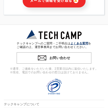
メールで情報を受け取る
・本サービス及び本サービスに関連する情報(当社及び第三者の
サービス又は商品等の広告配信・宣伝を含みますが、それらに
限定されません)の提供又はそれらに関する連絡のため
・メールマガジンその他の情報の送信
・本人(法人の場合は担当者)の行動、性別、当社ウェブサイト
内のアクセス履歴などを用いた広告の配信
・個人(法人の場合は担当者)を識別できない形式に加工した統
計情報の作成および利用
・上記の利用目的に付随する目的
テックキャンプへのご質問・ご不明点は
よくある質問
を
※上記の利用目的に基づいた本人への連絡及び配信について
ご確認の上、運営事務局までお問い合わせください。
は、電子メール等の電子媒体を含みます。
お問い合わせ
4. 個人情報の第三者提供
当社の担当者等及び本サービス利用者同士がコミュニケーショ
※通常、ご連絡をいただいた後、2営業日以内に返信いたします。
ンをとるために、氏名等の一部の情報をサービス内で使用する
※現在、電話でのお問い合わせの窓口は設けておりません。
チャットツールで発信することにより、本サービスの他の利用
者等に提供することがあります。
5. 個人情報取扱いの委託
当社は事業運営上、前項利用目的の範囲に限って個人情報を外
部に委託することがあります。この場合、個人情報保護水準の
高い委託先を選定し、個人情報の適正管理・機密保持について
テックキャンプについて