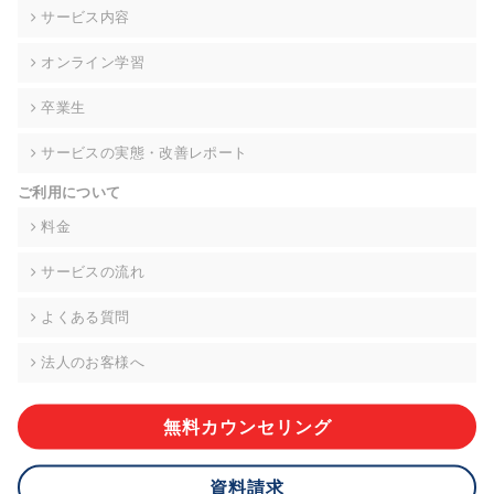
の契約を交わし、適切な管理を実施させます。
サービス内容
6. 個人情報の開示等の請求 ご本人様は、当社に対してご自身の
オンライン学習
個人情報の開示等(利用目的の通知、開示、内容の訂正・追加・
削除、利用の停止または消去、第三者への提供の停止)に関し
卒業生
て、下記の当社問合わせ窓口に申し出ることができます。その
際、当社はお客様ご本人を確認させていただいたうえで、合理
サービスの実態・改善レポート
的な期間内に対応いたします。ただし、申請が本人確認が不可
能な場合や、個人情報保護法の定める要件を満たさない場合等
ご利用について
により、ご希望に添えない場合があります。 なお、アクセスロ
グなどの個人情報以外の情報については、原則として開示等は
料金
いたしません。
サービスの流れ
【お問合せ窓口】
株式会社div 個人情報問合せ窓口
よくある質問
〒107-0052 東京都港区赤坂8-4-14 青山タワープレイス6階
メールアドレス:privacy_policy@di-v.co.jp
法人のお客様へ
7. 個人情報を提供されることの任意性について
ご本人様が当社に個人情報を提供されるかどうかは任意による
無料カウンセリング
ものです。 ただし、必要な項目をいただけない場合、適切な対
応ができない場合があります。
資料請求