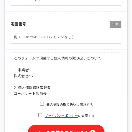
電話番号
任意
このフォームで頂戴する個人情報の取り扱いについて
1. 事業者
株式会社div
2. 個人情報保護管理者
コーポレート部部長
連絡先:メールアドレス:privacy_policy@di-v.co.jp
個人情報の取り扱いに同意する
3. 個人情報の利用目的
プライバシーポリシー
に同意する
・ご請求された資料の送付のため
・本人(法人の場合は担当者)への連絡含むお問い合わせ対応の
ため