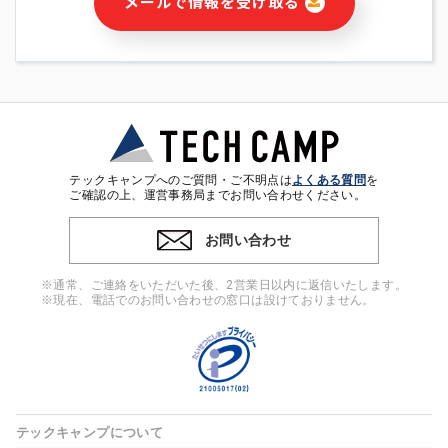
メールで情報を受け取る
・本サービス及び本サービスに関連する情報(当社及び第三者の
サービス又は商品等の広告配信・宣伝を含みますが、それらに
限定されません)の提供又はそれらに関する連絡のため
・メールマガジンその他の情報の送信
・本人(法人の場合は担当者)の行動、性別、当社ウェブサイト
内のアクセス履歴などを用いた広告の配信
・個人(法人の場合は担当者)を識別できない形式に加工した統
計情報の作成および利用
・上記の利用目的に付随する目的
テックキャンプへのご質問・ご不明点は
よくある質問
を
※上記の利用目的に基づいた本人への連絡及び配信について
ご確認の上、運営事務局までお問い合わせください。
は、電子メール等の電子媒体を含みます。
お問い合わせ
4. 個人情報の第三者提供
当社の担当者等及び本サービス利用者同士がコミュニケーショ
※通常、ご連絡をいただいた後、2営業日以内に返信いたします。
ンをとるために、氏名等の一部の情報をサービス内で使用する
※現在、電話でのお問い合わせの窓口は設けておりません。
チャットツールで発信することにより、本サービスの他の利用
者等に提供することがあります。
5. 個人情報取扱いの委託
当社は事業運営上、前項利用目的の範囲に限って個人情報を外
部に委託することがあります。この場合、個人情報保護水準の
高い委託先を選定し、個人情報の適正管理・機密保持について
テックキャンプについて