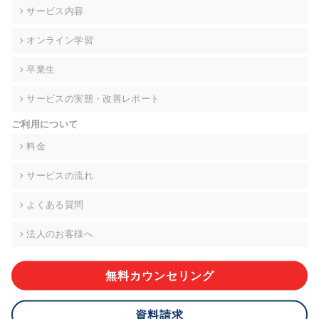
の契約を交わし、適切な管理を実施させます。
サービス内容
6. 個人情報の開示等の請求 ご本人様は、当社に対してご自身の
オンライン学習
個人情報の開示等(利用目的の通知、開示、内容の訂正・追加・
削除、利用の停止または消去、第三者への提供の停止)に関し
卒業生
て、下記の当社問合わせ窓口に申し出ることができます。その
際、当社はお客様ご本人を確認させていただいたうえで、合理
サービスの実態・改善レポート
的な期間内に対応いたします。ただし、申請が本人確認が不可
能な場合や、個人情報保護法の定める要件を満たさない場合等
ご利用について
により、ご希望に添えない場合があります。 なお、アクセスロ
グなどの個人情報以外の情報については、原則として開示等は
料金
いたしません。
サービスの流れ
【お問合せ窓口】
株式会社div 個人情報問合せ窓口
よくある質問
〒107-0052 東京都港区赤坂8-4-14 青山タワープレイス6階
メールアドレス:privacy_policy@di-v.co.jp
法人のお客様へ
7. 個人情報を提供されることの任意性について
ご本人様が当社に個人情報を提供されるかどうかは任意による
無料カウンセリング
ものです。 ただし、必要な項目をいただけない場合、適切な対
応ができない場合があります。
資料請求