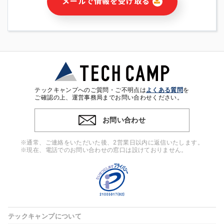
メールで情報を受け取る
・本サービス及び本サービスに関連する情報(当社及び第三者の
サービス又は商品等の広告配信・宣伝を含みますが、それらに
限定されません)の提供又はそれらに関する連絡のため
・メールマガジンその他の情報の送信
・本人(法人の場合は担当者)の行動、性別、当社ウェブサイト
内のアクセス履歴などを用いた広告の配信
・個人(法人の場合は担当者)を識別できない形式に加工した統
計情報の作成および利用
・上記の利用目的に付随する目的
テックキャンプへのご質問・ご不明点は
よくある質問
を
※上記の利用目的に基づいた本人への連絡及び配信について
ご確認の上、運営事務局までお問い合わせください。
は、電子メール等の電子媒体を含みます。
お問い合わせ
4. 個人情報の第三者提供
当社の担当者等及び本サービス利用者同士がコミュニケーショ
※通常、ご連絡をいただいた後、2営業日以内に返信いたします。
ンをとるために、氏名等の一部の情報をサービス内で使用する
※現在、電話でのお問い合わせの窓口は設けておりません。
チャットツールで発信することにより、本サービスの他の利用
者等に提供することがあります。
5. 個人情報取扱いの委託
当社は事業運営上、前項利用目的の範囲に限って個人情報を外
部に委託することがあります。この場合、個人情報保護水準の
高い委託先を選定し、個人情報の適正管理・機密保持について
テックキャンプについて