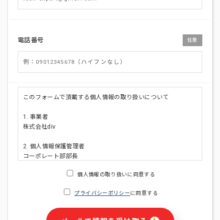
電話番号
任意
このフォームで頂戴する個人情報の取り扱いについて
1. 事業者
株式会社div
2. 個人情報保護管理者
コーポレート部部長
連絡先:メールアドレス:privacy_policy@di-v.co.jp
個人情報の取り扱いに同意する
3. 個人情報の利用目的
プライバシーポリシー
に同意する
・ご請求された資料の送付のため
・本人(法人の場合は担当者)への連絡含むお問い合わせ対応の
ため