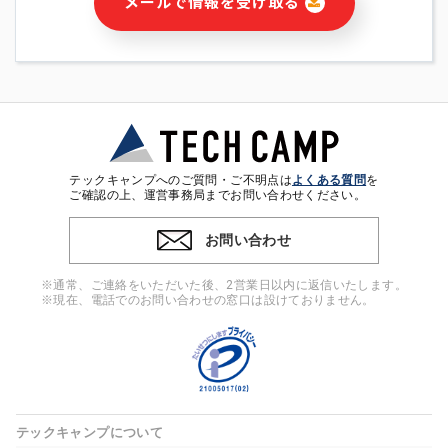
メールで情報を受け取る
・本サービス及び本サービスに関連する情報(当社及び第三者の
サービス又は商品等の広告配信・宣伝を含みますが、それらに
限定されません)の提供又はそれらに関する連絡のため
・メールマガジンその他の情報の送信
・本人(法人の場合は担当者)の行動、性別、当社ウェブサイト
内のアクセス履歴などを用いた広告の配信
・個人(法人の場合は担当者)を識別できない形式に加工した統
計情報の作成および利用
・上記の利用目的に付随する目的
テックキャンプへのご質問・ご不明点は
よくある質問
を
※上記の利用目的に基づいた本人への連絡及び配信について
ご確認の上、運営事務局までお問い合わせください。
は、電子メール等の電子媒体を含みます。
お問い合わせ
4. 個人情報の第三者提供
当社の担当者等及び本サービス利用者同士がコミュニケーショ
※通常、ご連絡をいただいた後、2営業日以内に返信いたします。
ンをとるために、氏名等の一部の情報をサービス内で使用する
※現在、電話でのお問い合わせの窓口は設けておりません。
チャットツールで発信することにより、本サービスの他の利用
者等に提供することがあります。
5. 個人情報取扱いの委託
当社は事業運営上、前項利用目的の範囲に限って個人情報を外
部に委託することがあります。この場合、個人情報保護水準の
高い委託先を選定し、個人情報の適正管理・機密保持について
テックキャンプについて