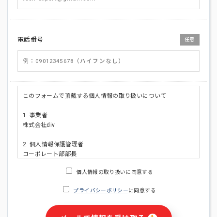
電話番号
任意
このフォームで頂戴する個人情報の取り扱いについて
1. 事業者
株式会社div
2. 個人情報保護管理者
コーポレート部部長
連絡先:メールアドレス:privacy_policy@di-v.co.jp
個人情報の取り扱いに同意する
3. 個人情報の利用目的
プライバシーポリシー
に同意する
・ご請求された資料の送付のため
・本人(法人の場合は担当者)への連絡含むお問い合わせ対応の
ため