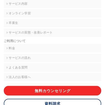
の契約を交わし、適切な管理を実施させます。
サービス内容
6. 個人情報の開示等の請求 ご本人様は、当社に対してご自身の
オンライン学習
個人情報の開示等(利用目的の通知、開示、内容の訂正・追加・
削除、利用の停止または消去、第三者への提供の停止)に関し
卒業生
て、下記の当社問合わせ窓口に申し出ることができます。その
際、当社はお客様ご本人を確認させていただいたうえで、合理
サービスの実態・改善レポート
的な期間内に対応いたします。ただし、申請が本人確認が不可
能な場合や、個人情報保護法の定める要件を満たさない場合等
ご利用について
により、ご希望に添えない場合があります。 なお、アクセスロ
グなどの個人情報以外の情報については、原則として開示等は
料金
いたしません。
サービスの流れ
【お問合せ窓口】
株式会社div 個人情報問合せ窓口
よくある質問
〒107-0052 東京都港区赤坂8-4-14 青山タワープレイス6階
メールアドレス:privacy_policy@di-v.co.jp
法人のお客様へ
7. 個人情報を提供されることの任意性について
ご本人様が当社に個人情報を提供されるかどうかは任意による
無料カウンセリング
ものです。 ただし、必要な項目をいただけない場合、適切な対
応ができない場合があります。
資料請求