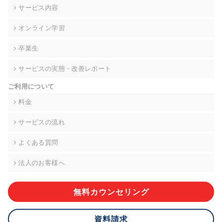
の契約を交わし、適切な管理を実施させます。
サービス内容
6. 個人情報の開示等の請求 ご本人様は、当社に対してご自身の
オンライン学習
個人情報の開示等(利用目的の通知、開示、内容の訂正・追加・
削除、利用の停止または消去、第三者への提供の停止)に関し
卒業生
て、下記の当社問合わせ窓口に申し出ることができます。その
際、当社はお客様ご本人を確認させていただいたうえで、合理
サービスの実態・改善レポート
的な期間内に対応いたします。ただし、申請が本人確認が不可
能な場合や、個人情報保護法の定める要件を満たさない場合等
ご利用について
により、ご希望に添えない場合があります。 なお、アクセスロ
グなどの個人情報以外の情報については、原則として開示等は
料金
いたしません。
サービスの流れ
【お問合せ窓口】
株式会社div 個人情報問合せ窓口
よくある質問
〒107-0052 東京都港区赤坂8-4-14 青山タワープレイス6階
メールアドレス:privacy_policy@di-v.co.jp
法人のお客様へ
7. 個人情報を提供されることの任意性について
ご本人様が当社に個人情報を提供されるかどうかは任意による
無料カウンセリング
ものです。 ただし、必要な項目をいただけない場合、適切な対
応ができない場合があります。
資料請求