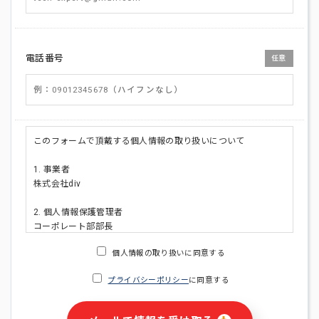
電話番号
任意
このフォームで頂戴する個人情報の取り扱いについて
1. 事業者
株式会社div
2. 個人情報保護管理者
コーポレート部部長
連絡先:メールアドレス:privacy_policy@di-v.co.jp
個人情報の取り扱いに同意する
3. 個人情報の利用目的
プライバシーポリシー
に同意する
・ご請求された資料の送付のため
・本人(法人の場合は担当者)への連絡含むお問い合わせ対応の
ため