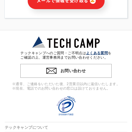
メールで情報を受け取る
・本サービス及び本サービスに関連する情報(当社及び第三者の
サービス又は商品等の広告配信・宣伝を含みますが、それらに
限定されません)の提供又はそれらに関する連絡のため
・メールマガジンその他の情報の送信
・本人(法人の場合は担当者)の行動、性別、当社ウェブサイト
内のアクセス履歴などを用いた広告の配信
・個人(法人の場合は担当者)を識別できない形式に加工した統
計情報の作成および利用
・上記の利用目的に付随する目的
テックキャンプへのご質問・ご不明点は
よくある質問
を
※上記の利用目的に基づいた本人への連絡及び配信について
ご確認の上、運営事務局までお問い合わせください。
は、電子メール等の電子媒体を含みます。
お問い合わせ
4. 個人情報の第三者提供
当社の担当者等及び本サービス利用者同士がコミュニケーショ
※通常、ご連絡をいただいた後、2営業日以内に返信いたします。
ンをとるために、氏名等の一部の情報をサービス内で使用する
※現在、電話でのお問い合わせの窓口は設けておりません。
チャットツールで発信することにより、本サービスの他の利用
者等に提供することがあります。
5. 個人情報取扱いの委託
当社は事業運営上、前項利用目的の範囲に限って個人情報を外
部に委託することがあります。この場合、個人情報保護水準の
高い委託先を選定し、個人情報の適正管理・機密保持について
テックキャンプについて