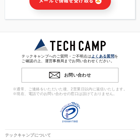
メールで情報を受け取る
・本サービス及び本サービスに関連する情報(当社及び第三者の
サービス又は商品等の広告配信・宣伝を含みますが、それらに
限定されません)の提供又はそれらに関する連絡のため
・メールマガジンその他の情報の送信
・本人(法人の場合は担当者)の行動、性別、当社ウェブサイト
内のアクセス履歴などを用いた広告の配信
・個人(法人の場合は担当者)を識別できない形式に加工した統
計情報の作成および利用
・上記の利用目的に付随する目的
テックキャンプへのご質問・ご不明点は
よくある質問
を
※上記の利用目的に基づいた本人への連絡及び配信について
ご確認の上、運営事務局までお問い合わせください。
は、電子メール等の電子媒体を含みます。
お問い合わせ
4. 個人情報の第三者提供
当社の担当者等及び本サービス利用者同士がコミュニケーショ
※通常、ご連絡をいただいた後、2営業日以内に返信いたします。
ンをとるために、氏名等の一部の情報をサービス内で使用する
※現在、電話でのお問い合わせの窓口は設けておりません。
チャットツールで発信することにより、本サービスの他の利用
者等に提供することがあります。
5. 個人情報取扱いの委託
当社は事業運営上、前項利用目的の範囲に限って個人情報を外
部に委託することがあります。この場合、個人情報保護水準の
高い委託先を選定し、個人情報の適正管理・機密保持について
テックキャンプについて