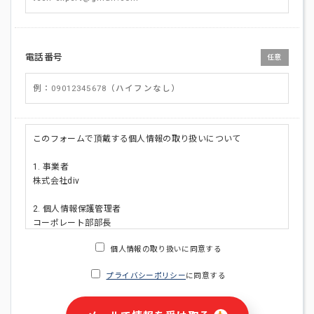
電話番号
任意
このフォームで頂戴する個人情報の取り扱いについて
1. 事業者
株式会社div
2. 個人情報保護管理者
コーポレート部部長
連絡先:メールアドレス:privacy_policy@di-v.co.jp
個人情報の取り扱いに同意する
3. 個人情報の利用目的
プライバシーポリシー
に同意する
・ご請求された資料の送付のため
・本人(法人の場合は担当者)への連絡含むお問い合わせ対応の
ため