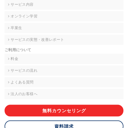
の契約を交わし、適切な管理を実施させます。
サービス内容
6. 個人情報の開示等の請求 ご本人様は、当社に対してご自身の
オンライン学習
個人情報の開示等(利用目的の通知、開示、内容の訂正・追加・
削除、利用の停止または消去、第三者への提供の停止)に関し
卒業生
て、下記の当社問合わせ窓口に申し出ることができます。その
際、当社はお客様ご本人を確認させていただいたうえで、合理
サービスの実態・改善レポート
的な期間内に対応いたします。ただし、申請が本人確認が不可
能な場合や、個人情報保護法の定める要件を満たさない場合等
ご利用について
により、ご希望に添えない場合があります。 なお、アクセスロ
グなどの個人情報以外の情報については、原則として開示等は
料金
いたしません。
サービスの流れ
【お問合せ窓口】
株式会社div 個人情報問合せ窓口
よくある質問
〒107-0052 東京都港区赤坂8-4-14 青山タワープレイス6階
メールアドレス:privacy_policy@di-v.co.jp
法人のお客様へ
7. 個人情報を提供されることの任意性について
ご本人様が当社に個人情報を提供されるかどうかは任意による
無料カウンセリング
ものです。 ただし、必要な項目をいただけない場合、適切な対
応ができない場合があります。
資料請求