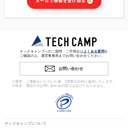
メールで情報を受け取る
・本サービス及び本サービスに関連する情報(当社及び第三者の
サービス又は商品等の広告配信・宣伝を含みますが、それらに
限定されません)の提供又はそれらに関する連絡のため
・メールマガジンその他の情報の送信
・本人(法人の場合は担当者)の行動、性別、当社ウェブサイト
内のアクセス履歴などを用いた広告の配信
・個人(法人の場合は担当者)を識別できない形式に加工した統
計情報の作成および利用
・上記の利用目的に付随する目的
テックキャンプへのご質問・ご不明点は
よくある質問
を
※上記の利用目的に基づいた本人への連絡及び配信について
ご確認の上、運営事務局までお問い合わせください。
は、電子メール等の電子媒体を含みます。
お問い合わせ
4. 個人情報の第三者提供
当社の担当者等及び本サービス利用者同士がコミュニケーショ
※通常、ご連絡をいただいた後、2営業日以内に返信いたします。
ンをとるために、氏名等の一部の情報をサービス内で使用する
※現在、電話でのお問い合わせの窓口は設けておりません。
チャットツールで発信することにより、本サービスの他の利用
者等に提供することがあります。
5. 個人情報取扱いの委託
当社は事業運営上、前項利用目的の範囲に限って個人情報を外
部に委託することがあります。この場合、個人情報保護水準の
高い委託先を選定し、個人情報の適正管理・機密保持について
テックキャンプについて