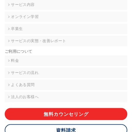
の契約を交わし、適切な管理を実施させます。
サービス内容
6. 個人情報の開示等の請求 ご本人様は、当社に対してご自身の
オンライン学習
個人情報の開示等(利用目的の通知、開示、内容の訂正・追加・
削除、利用の停止または消去、第三者への提供の停止)に関し
卒業生
て、下記の当社問合わせ窓口に申し出ることができます。その
際、当社はお客様ご本人を確認させていただいたうえで、合理
サービスの実態・改善レポート
的な期間内に対応いたします。ただし、申請が本人確認が不可
能な場合や、個人情報保護法の定める要件を満たさない場合等
ご利用について
により、ご希望に添えない場合があります。 なお、アクセスロ
グなどの個人情報以外の情報については、原則として開示等は
料金
いたしません。
サービスの流れ
【お問合せ窓口】
株式会社div 個人情報問合せ窓口
よくある質問
〒107-0052 東京都港区赤坂8-4-14 青山タワープレイス6階
メールアドレス:privacy_policy@di-v.co.jp
法人のお客様へ
7. 個人情報を提供されることの任意性について
ご本人様が当社に個人情報を提供されるかどうかは任意による
無料カウンセリング
ものです。 ただし、必要な項目をいただけない場合、適切な対
応ができない場合があります。
資料請求