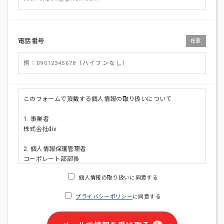
電話番号
任意
このフォームで頂戴する個人情報の取り扱いについて
1. 事業者
株式会社div
2. 個人情報保護管理者
コーポレート部部長
連絡先:メールアドレス:privacy_policy@di-v.co.jp
個人情報の取り扱いに同意する
3. 個人情報の利用目的
プライバシーポリシー
に同意する
・ご請求された資料の送付のため
・本人(法人の場合は担当者)への連絡含むお問い合わせ対応の
ため