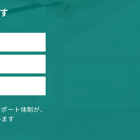
す
サポート体制が、
います