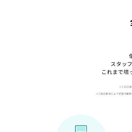
スタッ
これまで培
※1 20
※2 自己都合により学習の継