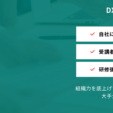
D
自社
受講
研修
組織力を底上げ
大手