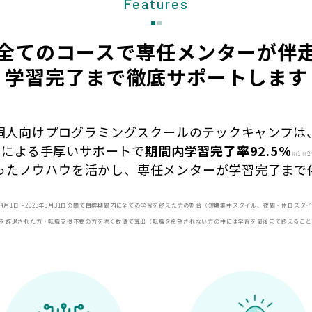
Features
全てのコースで専任メンターが伴
学習完了まで徹底サポートします
個人向けプログラミングスクールのテックキャンプは
フによる手厚いサポートで
期間内
学習完了率92.5%
※1※2
ったノウハウを活かし、専任メンターが学習完了まで
22年4月1日〜2023年3月31日の間で目標期間内に全ての学習を終えた方の割合（短期集中スタイル、夜間・休日スタ
続を辞退された方・転職支援不要の方を除く数値で算出（転職を希望されない方の中には学習を最後まで終えるこ