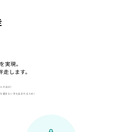
走
、
を実現。
伴走します。
イルの合計）
とを望まない方も含まれるため）