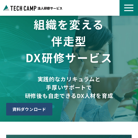
組織を変える
よくあるご質問
お知らせ
伴走型
事例紹介一覧
DX研修サービス
コース一覧
選ばれる理由
パートナー募集
実践的なカリキュラムと
手厚いサポートで
研修後も自走できるDX人材を育成
資料ダウンロード