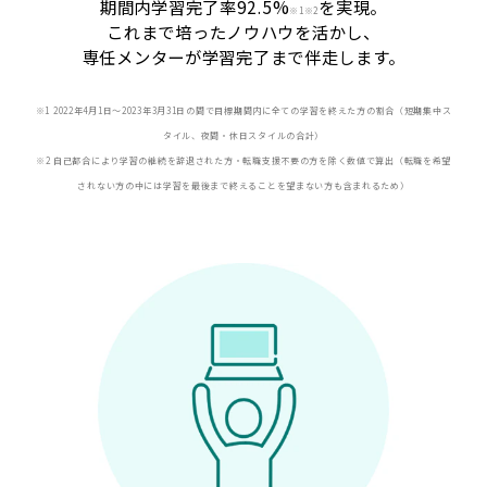
期間内学習完了率92.5%
を実現。
※
1※2
これまで培ったノウハウを活かし、
専任メンターが学習完了まで伴走します。
※1 2022年4月1日〜2023年3月31日の間で目標期間内に全ての学習を終えた方の割合（短期集中ス
タイル、夜間・休日スタイルの合計）
※2 自己都合により学習の継続を辞退された方・転職支援不要の方を除く数値で算出（転職を希望
されない方の中には学習を最後まで終えることを望まない方も含まれるため）