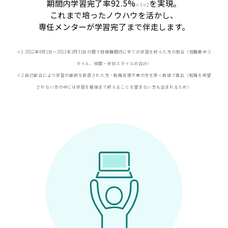
期間内学習完了率92.5%
を実現。
※
1※2
これまで培ったノウハウを活かし、
専任メンターが学習完了まで伴走します。
※1 2022年4月1日〜2023年3月31日の間で目標期間内に全ての学習を終えた方の割合（短期集中ス
タイル、夜間・休日スタイルの合計）
※2 自己都合により学習の継続を辞退された方・転職支援不要の方を除く数値で算出（転職を希望
されない方の中には学習を最後まで終えることを望まない方も含まれるため）