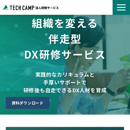
組織を変える
よくあるご質問
お知らせ
伴走型
事例紹介一覧
DX研修サービス
コース一覧
選ばれる理由
パートナー募集
実践的なカリキュラムと
手厚いサポートで
研修後も自走できるDX人材を育成
資料ダウンロード