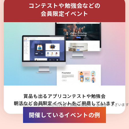
コンテストや勉強会などの
会員限定イベント
賞品も出るアプリコンテストや勉強会
朝活など会員限定イベントをご用意しています
※セミナーやイベントの内容や頻度は変更となる場合がございます
開催しているイベントの例