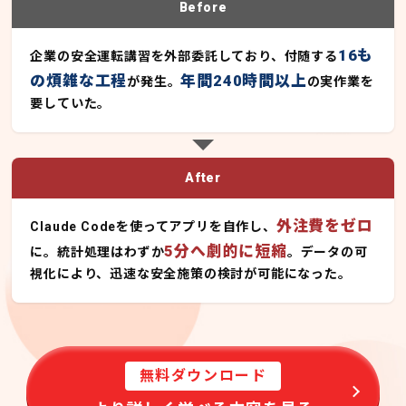
Before
16も
企業の安全運転講習を外部委託しており、付随する
の煩雑な工程
年間240時間以上
が発生。
の実作業を
要していた。
After
外注費をゼロ
Claude Codeを使ってアプリを自作し、
5分へ劇的に短縮
に。統計処理はわずか
。データの可
視化により、迅速な安全施策の検討が可能になった。
無料ダウンロード