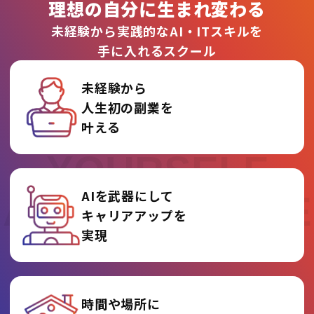
理想の自分に生まれ変わる
未経験から実践的なAI・ITスキルを
手に入れるスクール
未経験から
人生初の副業を
REINVENT
叶える
YOURSELF
AIを武器にして
AT AI COLLEGE
キャリアアップを
実現
時間や場所に