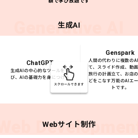
額で学び放題です
Generative AI
生成AI
Genspark
人間の代わりに複数のA
ChatGPT
て、スライド作成、動
生成AIの中心的なツールを学
旅行の計画立て、お店
び、AIの基礎力を身につける
どをこなす万能のAIエ
スクロールできます
トです。
Web Developmen
Webサイト制作