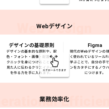
Web Design
Webデザイン
デザインの基礎原則
Figma
デザインの基本的な原則や、配
現代のWebデザインの
色・フォント・画像・配置のテ
く使われているツールFi
クニックを身につけることで、
学ぶことで、自分の手
見た人に伝わるクリエイティブ
ンをカタチにするノウ
スクロールできます
を作る力を手に入れます。
につけます。
erational Efficie
業務効率化