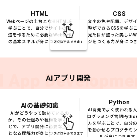
HTML
CSS
Webページの土台となるHTMLを
文字の色や配置、デザ
学ぶことで、自分でサイトの構
整ができるCSSを学ぶ
造を作るために必要なWeb制作
見た目が整った美しいW
の基本スキルが身につきます。
ジをつくる力が身につ
スクロールできます
I App Developme
AIアプリ開発
Python
AIの基礎知識
AI開発でよく使われる
AIがどうやって動いているの
ログラミング言語Pytho
か、その仕組みや種類を学ぶこ
方を学ぶことで、自分の
とで、アプリ開発に必要な土台
を動かせるプログラミ
となる理解力が身につきます。
スクロールできます
ルが身につきます