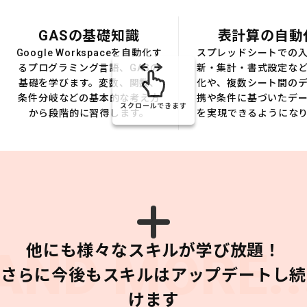
GASの基礎知識
表計算の自動
Google Workspaceを自動化す
スプレッドシートでの
るプログラミング言語、GASの
新・集計・書式設定な
基礎を学びます。変数、関数、
化や、複数シート間の
条件分岐などの基本的な考え方
携や条件に基づいたデ
スクロールできます
から段階的に習得します。
を実現できるようにな
他にも様々なスキルが学び放題！
AND MORE..
さらに今後もスキルはアップデートし続
けます