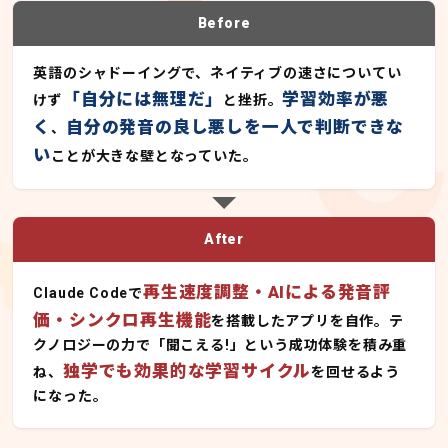
Before
英語のシャドーイングで、ネイティブの速さについてい
「自分には無理だ」
学習効率が悪
けず
と挫折。
く
自分の発音の良し悪しを一人で判断できな
、
い
ことが大きな壁となっていた。
After
再生速度調整・AIによる発音評
Claude Codeで
価・シンクロ再生機能
を搭載したアプリを自作。テ
クノロジーの力で「聞こえる!」という成功体験を積み重
独学でも効果的な学習サイクル
ね、
を回せるよう
になった。