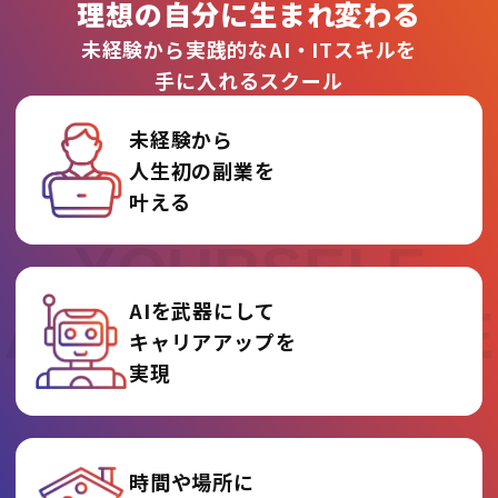
理想の自分に生まれ変わる
未経験から実践的なAI・ITスキルを
手に入れるスクール
未経験から
人生初の副業を
REINVENT
叶える
YOURSELF
AIを武器にして
AT AI COLLEGE
キャリアアップを
実現
時間や場所に