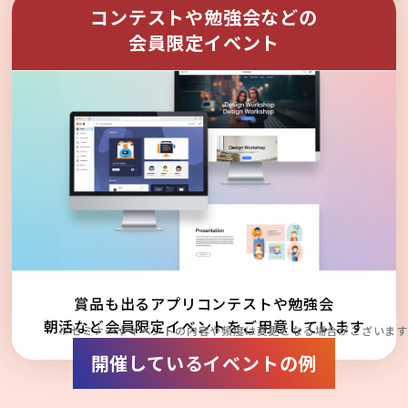
コンテストや勉強会などの
会員限定イベント
賞品も出るアプリコンテストや勉強会
朝活など会員限定イベントをご用意しています
※セミナーやイベントの内容や頻度は変更となる場合がございます
開催しているイベントの例