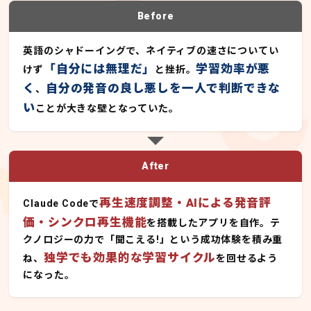
Before
英語のシャドーイングで、ネイティブの速さについてい
「自分には無理だ」
学習効率が悪
けず
と挫折。
く
自分の発音の良し悪しを一人で判断できな
、
い
ことが大きな壁となっていた。
After
再生速度調整・AIによる発音評
Claude Codeで
価・シンクロ再生機能
を搭載したアプリを自作。テ
クノロジーの力で「聞こえる!」という成功体験を積み重
独学でも効果的な学習サイクル
ね、
を回せるよう
になった。