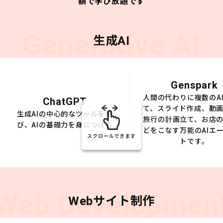
額で学び放題です
Generative AI
生成AI
Genspark
人間の代わりに複数のA
ChatGPT
て、スライド作成、動
生成AIの中心的なツールを学
旅行の計画立て、お店
び、AIの基礎力を身につける
どをこなす万能のAIエ
スクロールできます
トです。
Web Developmen
Webサイト制作