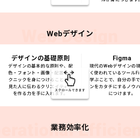
Web Design
Webデザイン
デザインの基礎原則
Figma
デザインの基本的な原則や、配
現代のWebデザインの
色・フォント・画像・配置のテ
く使われているツールFi
クニックを身につけることで、
学ぶことで、自分の手
見た人に伝わるクリエイティブ
ンをカタチにするノウ
スクロールできます
を作る力を手に入れます。
につけます。
erational Efficie
業務効率化