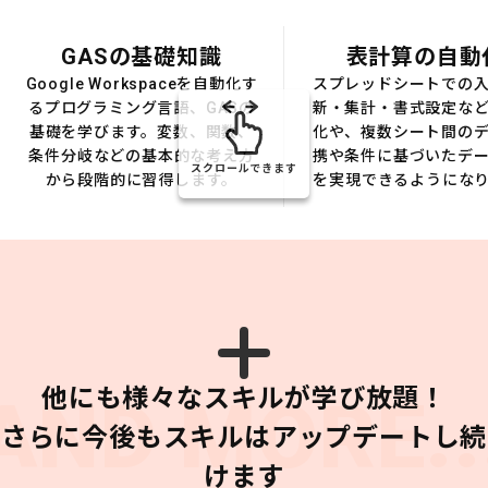
GASの基礎知識
表計算の自動
Google Workspaceを自動化す
スプレッドシートでの
るプログラミング言語、GASの
新・集計・書式設定な
基礎を学びます。変数、関数、
化や、複数シート間の
条件分岐などの基本的な考え方
携や条件に基づいたデ
スクロールできます
から段階的に習得します。
を実現できるようにな
他にも様々なスキルが学び放題！
AND MORE..
さらに今後もスキルはアップデートし続
けます