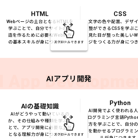
HTML
CSS
Webページの土台となるHTMLを
文字の色や配置、デザ
学ぶことで、自分でサイトの構
整ができるCSSを学ぶ
造を作るために必要なWeb制作
見た目が整った美しいW
の基本スキルが身につきます。
ジをつくる力が身につ
スクロールできます
I App Developme
AIアプリ開発
Python
AIの基礎知識
AI開発でよく使われる
AIがどうやって動いているの
ログラミング言語Pytho
か、その仕組みや種類を学ぶこ
方を学ぶことで、自分の
とで、アプリ開発に必要な土台
を動かせるプログラミ
となる理解力が身につきます。
スクロールできます
ルが身につきます