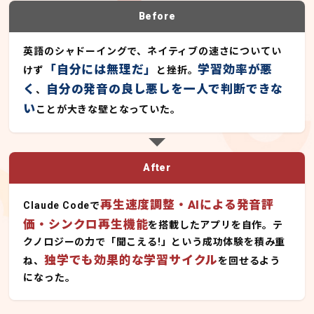
Before
英語のシャドーイングで、ネイティブの速さについてい
「自分には無理だ」
学習効率が悪
けず
と挫折。
く
自分の発音の良し悪しを一人で判断できな
、
い
ことが大きな壁となっていた。
After
再生速度調整・AIによる発音評
Claude Codeで
価・シンクロ再生機能
を搭載したアプリを自作。テ
クノロジーの力で「聞こえる!」という成功体験を積み重
独学でも効果的な学習サイクル
ね、
を回せるよう
になった。