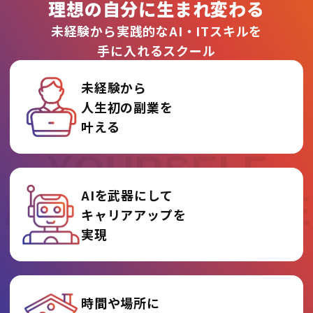
理想の自分に生まれ変わる
未経験から実践的なAI・ITスキルを
手に入れるスクール
未経験から
人生初の副業を
REINVENT
叶える
YOURSELF
AIを武器にして
AT AI COLLEGE
キャリアアップを
実現
時間や場所に