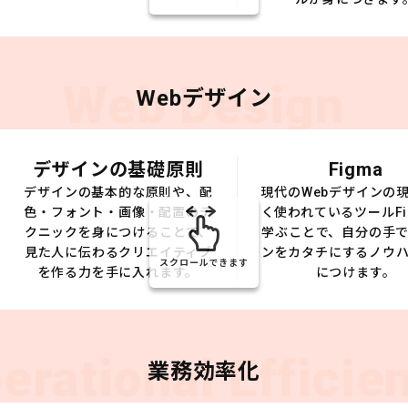
Web Design
Webデザイン
デザインの基礎原則
Figma
デザインの基本的な原則や、配
現代のWebデザインの
色・フォント・画像・配置のテ
く使われているツールFi
クニックを身につけることで、
学ぶことで、自分の手
見た人に伝わるクリエイティブ
ンをカタチにするノウ
スクロールできます
を作る力を手に入れます。
につけます。
erational Efficie
業務効率化