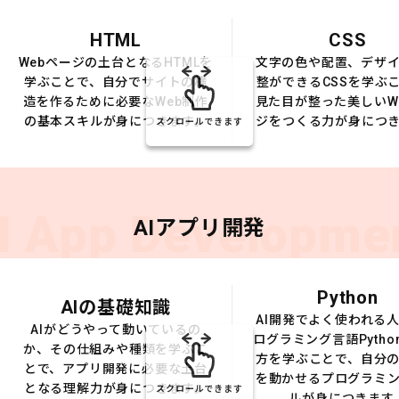
HTML
CSS
Webページの土台となるHTMLを
文字の色や配置、デザ
学ぶことで、自分でサイトの構
整ができるCSSを学ぶ
造を作るために必要なWeb制作
見た目が整った美しいW
の基本スキルが身につきます。
ジをつくる力が身につ
スクロールできます
I App Developme
AIアプリ開発
Python
AIの基礎知識
AI開発でよく使われる
AIがどうやって動いているの
ログラミング言語Pytho
か、その仕組みや種類を学ぶこ
方を学ぶことで、自分の
とで、アプリ開発に必要な土台
を動かせるプログラミ
となる理解力が身につきます。
スクロールできます
ルが身につきます