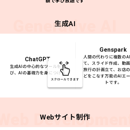
額で学び放題です
Generative AI
生成AI
Genspark
人間の代わりに複数のA
ChatGPT
て、スライド作成、動
生成AIの中心的なツールを学
旅行の計画立て、お店
び、AIの基礎力を身につける
どをこなす万能のAIエ
スクロールできます
トです。
Web Developmen
Webサイト制作