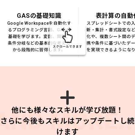
GASの基礎知識
表計算の自動
Google Workspaceを自動化す
スプレッドシートでの
るプログラミング言語、GASの
新・集計・書式設定な
基礎を学びます。変数、関数、
化や、複数シート間の
条件分岐などの基本的な考え方
携や条件に基づいたデ
スクロールできます
から段階的に習得します。
を実現できるようにな
他にも様々なスキルが学び放題！
AND MORE..
さらに今後もスキルはアップデートし続
けます