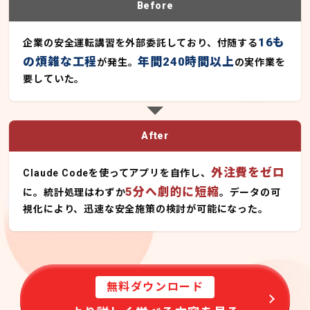
Before
16も
企業の安全運転講習を外部委託しており、付随する
の煩雑な工程
年間240時間以上
が発生。
の実作業を
要していた。
After
外注費をゼロ
Claude Codeを使ってアプリを自作し、
5分へ劇的に短縮
に。統計処理はわずか
。データの可
視化により、迅速な安全施策の検討が可能になった。
無料ダウンロード