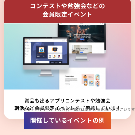
コンテストや勉強会などの
会員限定イベント
賞品も出るアプリコンテストや勉強会
朝活など会員限定イベントをご用意しています
※セミナーやイベントの内容や頻度は変更となる場合がございます
開催しているイベントの例