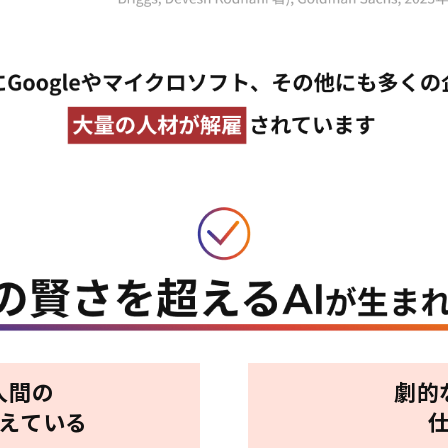
人間の
劇的
超えている