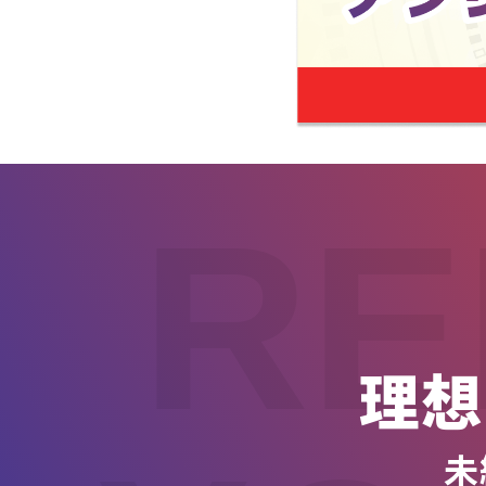
RE
理想
未