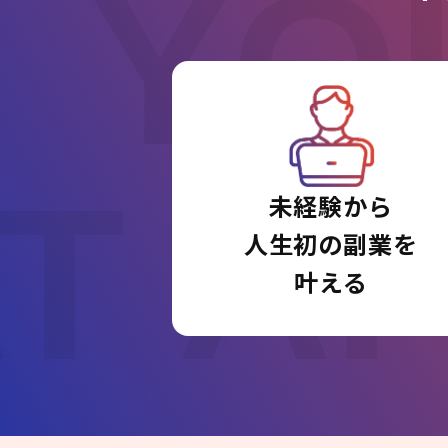
YO
T A
未経験から
人生初の副業を
叶える