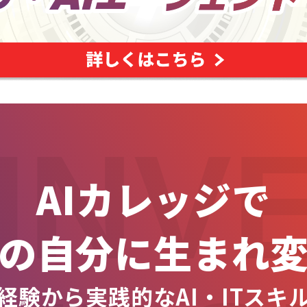
INV
AIカレッジで
の自分に生まれ
経験から実践的なAI・ITスキ