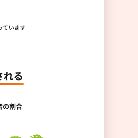
る
っています