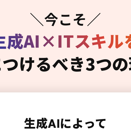
＼今こそ／
生成AI×ITスキル
につけるべき3つの
生成AIによって