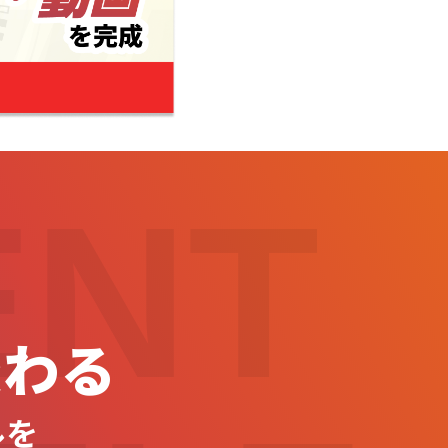
ENT
変わる
ルを