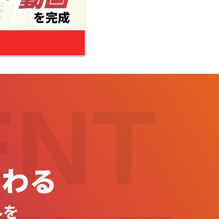
ENT
変わる
ルを