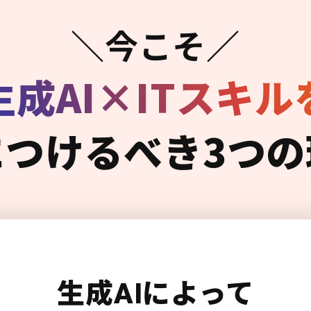
＼今こそ／
生成AI×ITスキル
につけるべき3つの
生成AIによって