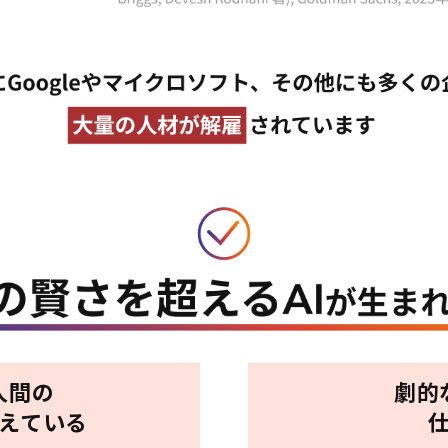
人間の
劇的
超えている