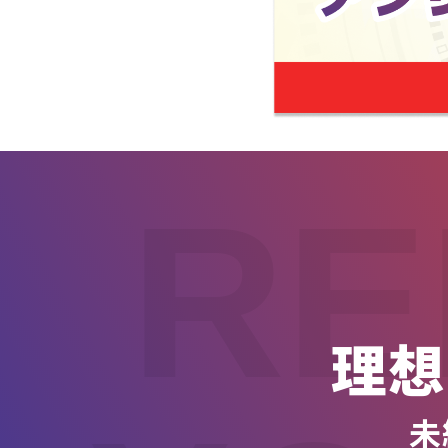
RE
理想
未