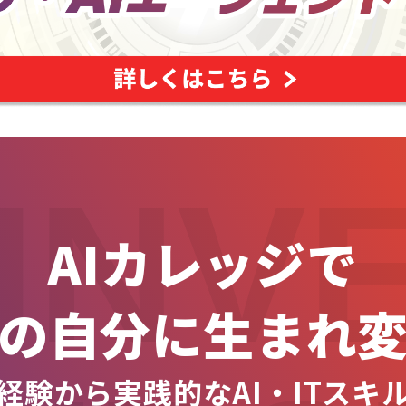
INV
AIカレッジで
の自分に生まれ
経験から実践的なAI・ITスキ