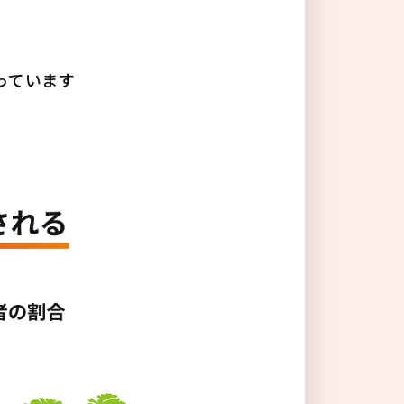
る
っています