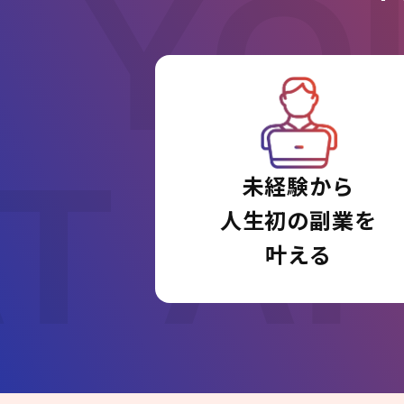
YO
T A
未経験から
人生初の副業を
叶える