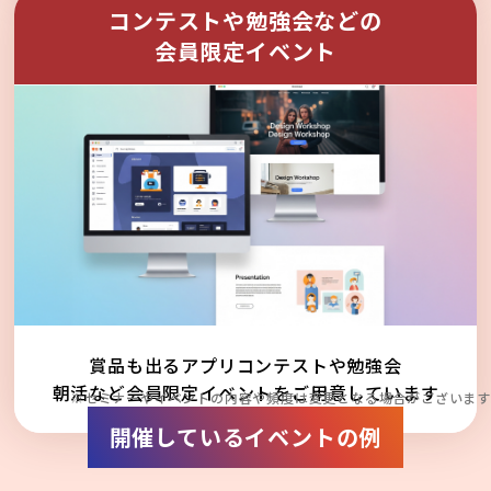
コンテストや勉強会などの
会員限定イベント
賞品も出るアプリコンテストや勉強会
朝活など会員限定イベントをご用意しています
※セミナーやイベントの内容や頻度は変更となる場合がございます
開催しているイベントの例