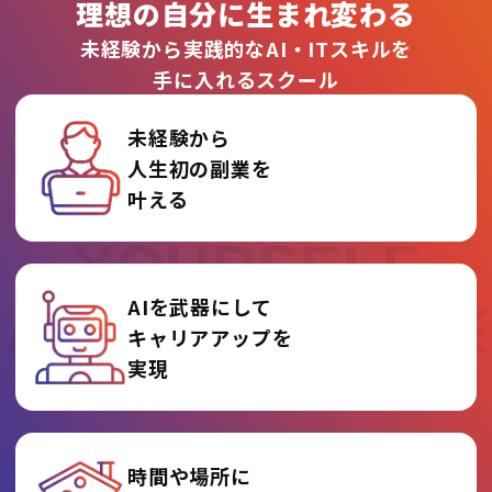
理想の自分に生まれ変わる
未経験から実践的なAI・ITスキルを
手に入れるスクール
未経験から
人生初の副業を
REINVENT
叶える
YOURSELF
AIを武器にして
AT AI COLLEGE
キャリアアップを
実現
時間や場所に