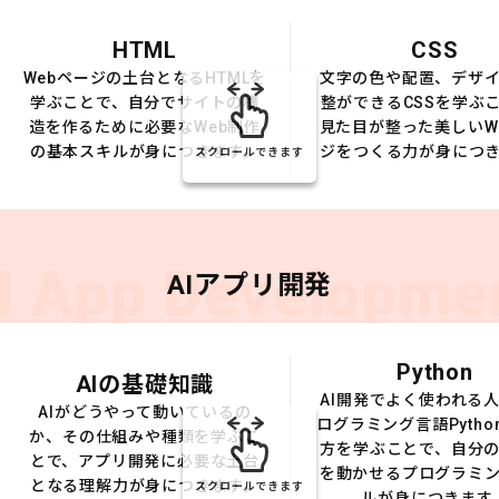
HTML
CSS
Webページの土台となるHTMLを
文字の色や配置、デザ
学ぶことで、自分でサイトの構
整ができるCSSを学ぶ
造を作るために必要なWeb制作
見た目が整った美しいW
の基本スキルが身につきます。
ジをつくる力が身につ
スクロールできます
I App Developme
AIアプリ開発
Python
AIの基礎知識
AI開発でよく使われる
AIがどうやって動いているの
ログラミング言語Pytho
か、その仕組みや種類を学ぶこ
方を学ぶことで、自分の
とで、アプリ開発に必要な土台
を動かせるプログラミ
となる理解力が身につきます。
スクロールできます
ルが身につきます