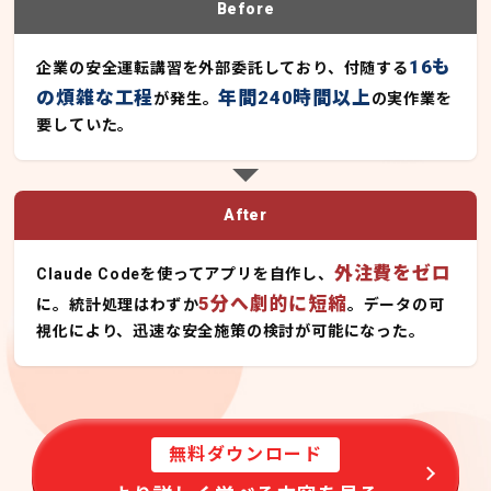
Before
16も
企業の安全運転講習を外部委託しており、付随する
の煩雑な工程
年間240時間以上
が発生。
の実作業を
要していた。
After
外注費をゼロ
Claude Codeを使ってアプリを自作し、
5分へ劇的に短縮
に。統計処理はわずか
。データの可
視化により、迅速な安全施策の検討が可能になった。
無料ダウンロード