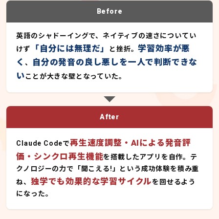
Before
英語のシャドーイングで、ネイティブの速さについてい
「自分には無理だ」
学習効率が悪
けず
と挫折。
く
自分の発音の良し悪しを一人で判断できな
、
い
ことが大きな壁となっていた。
After
再生速度調整・AIによる発音評
Claude Codeで
価・シンクロ再生機能
を搭載したアプリを自作。テ
クノロジーの力で「聞こえる!」という成功体験を積み重
独学でも効果的な学習サイクル
ね、
を回せるよう
になった。