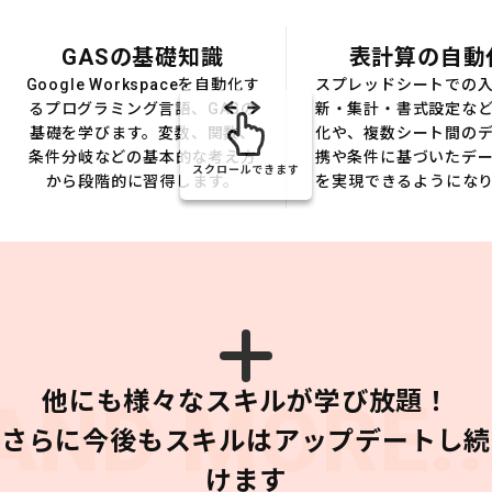
GASの基礎知識
表計算の自動
Google Workspaceを自動化す
スプレッドシートでの
るプログラミング言語、GASの
新・集計・書式設定な
基礎を学びます。変数、関数、
化や、複数シート間の
条件分岐などの基本的な考え方
携や条件に基づいたデ
スクロールできます
から段階的に習得します。
を実現できるようにな
他にも様々なスキルが学び放題！
AND MORE..
さらに今後もスキルはアップデートし続
けます