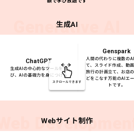
額で学び放題です
Generative AI
生成AI
Genspark
人間の代わりに複数のA
ChatGPT
て、スライド作成、動
生成AIの中心的なツールを学
旅行の計画立て、お店
び、AIの基礎力を身につける
どをこなす万能のAIエ
スクロールできます
トです。
Web Developmen
Webサイト制作