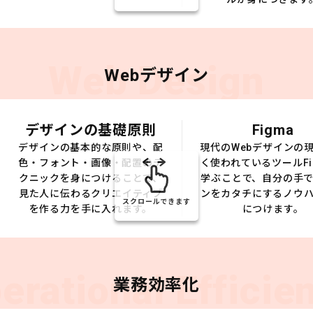
Web Design
Webデザイン
デザインの基礎原則
Figma
デザインの基本的な原則や、配
現代のWebデザインの
色・フォント・画像・配置のテ
く使われているツールFi
クニックを身につけることで、
学ぶことで、自分の手
見た人に伝わるクリエイティブ
ンをカタチにするノウ
スクロールできます
を作る力を手に入れます。
につけます。
erational Efficie
業務効率化