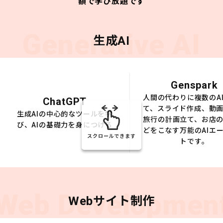
額で学び放題です
Generative AI
生成AI
Genspark
人間の代わりに複数のA
ChatGPT
て、スライド作成、動
生成AIの中心的なツールを学
旅行の計画立て、お店
び、AIの基礎力を身につける
どをこなす万能のAIエ
スクロールできます
トです。
Web Developmen
Webサイト制作