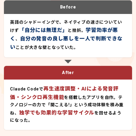
Before
英語のシャドーイングで、ネイティブの速さについてい
「自分には無理だ」
学習効率が悪
けず
と挫折。
く
自分の発音の良し悪しを一人で判断できな
、
い
ことが大きな壁となっていた。
After
再生速度調整・AIによる発音評
Claude Codeで
価・シンクロ再生機能
を搭載したアプリを自作。テ
クノロジーの力で「聞こえる!」という成功体験を積み重
独学でも効果的な学習サイクル
ね、
を回せるよう
になった。