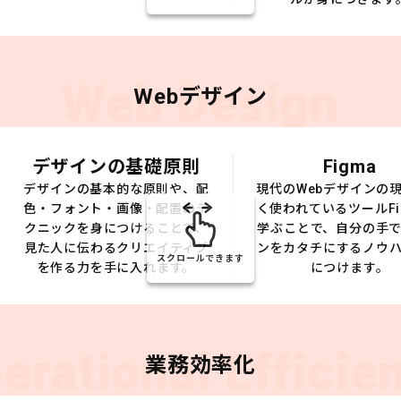
Web Design
Webデザイン
デザインの基礎原則
Figma
デザインの基本的な原則や、配
現代のWebデザインの
色・フォント・画像・配置のテ
く使われているツールFi
クニックを身につけることで、
学ぶことで、自分の手
見た人に伝わるクリエイティブ
ンをカタチにするノウ
スクロールできます
を作る力を手に入れます。
につけます。
erational Efficie
業務効率化