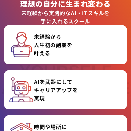
理想の自分に生まれ変わる
未経験から実践的なAI・ITスキルを
手に入れるスクール
未経験から
人生初の副業を
REINVENT
叶える
YOURSELF
AIを武器にして
AT AI COLLEGE
キャリアアップを
実現
時間や場所に