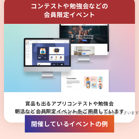
コンテストや勉強会などの
会員限定イベント
賞品も出るアプリコンテストや勉強会
朝活など会員限定イベントをご用意しています
※セミナーやイベントの内容や頻度は変更となる場合がございます
開催しているイベントの例