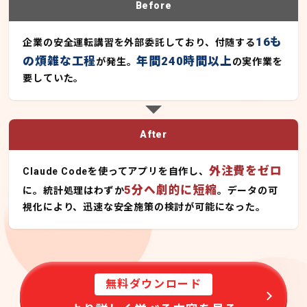
Before
16も
企業の安全運転講習を外部委託しており、付随する
の煩雑な工程
年間240時間以上
が発生。
の実作業を
要していた。
After
外注費をゼロ
Claude Codeを使ってアプリを自作し、
5分へ劇的に短縮
に。統計処理はわずか
。データの可
視化により、迅速な安全施策の検討が可能になった。
無料ダウンロード