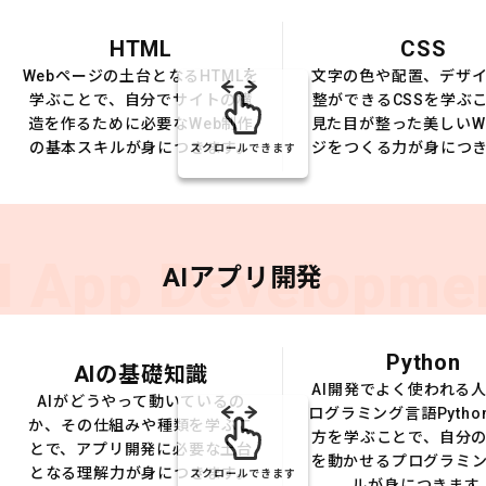
HTML
CSS
Webページの土台となるHTMLを
文字の色や配置、デザ
学ぶことで、自分でサイトの構
整ができるCSSを学ぶ
造を作るために必要なWeb制作
見た目が整った美しいW
の基本スキルが身につきます。
ジをつくる力が身につ
スクロールできます
I App Developme
AIアプリ開発
Python
AIの基礎知識
AI開発でよく使われる
AIがどうやって動いているの
ログラミング言語Pytho
か、その仕組みや種類を学ぶこ
方を学ぶことで、自分の
とで、アプリ開発に必要な土台
を動かせるプログラミ
となる理解力が身につきます。
スクロールできます
ルが身につきます