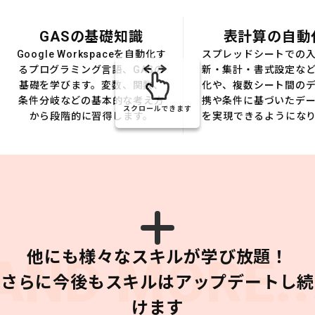
GASの基礎知識
表計算の自動
Google Workspaceを自動化す
スプレッドシートでの
るプログラミング言語、GASの
新・集計・書式設定な
基礎を学びます。変数、関数、
化や、複数シート間の
条件分岐などの基本的な考え方
携や条件に基づいたデ
スクロールできます
から段階的に習得します。
を実現できるようにな
他にも様々なスキルが学び放題！
AND MORE..
さらに今後もスキルはアップデートし続
けます