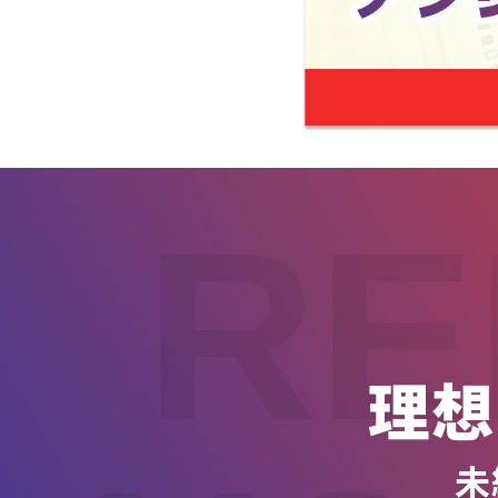
RE
理想
未