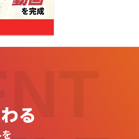
ENT
変わる
ルを