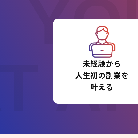
YO
T A
未経験から
人生初の副業を
叶える