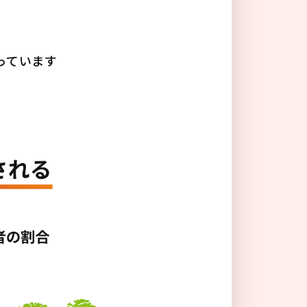
る
っています