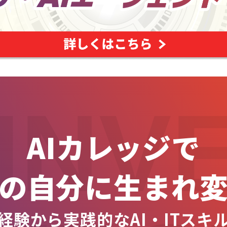
INV
AIカレッジで
の自分に生まれ
経験から実践的なAI・ITスキ