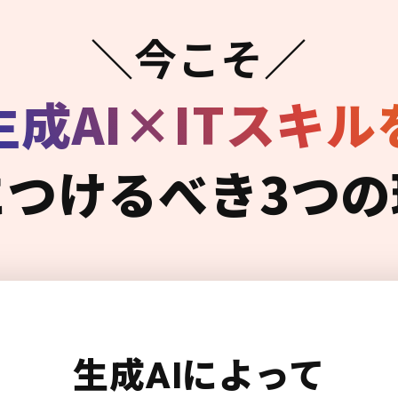
＼今こそ／
生成AI×ITスキル
につけるべき3つの
生成AIによって