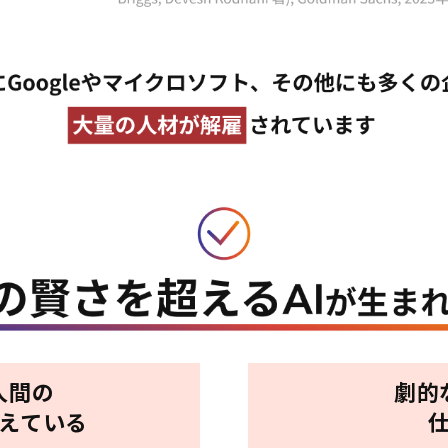
人間の
劇的
超えている