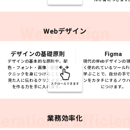
Web Design
Webデザイン
デザインの基礎原則
Figma
デザインの基本的な原則や、配
現代のWebデザインの
色・フォント・画像・配置のテ
く使われているツールFi
クニックを身につけることで、
学ぶことで、自分の手
見た人に伝わるクリエイティブ
ンをカタチにするノウ
スクロールできます
を作る力を手に入れます。
につけます。
erational Efficie
業務効率化