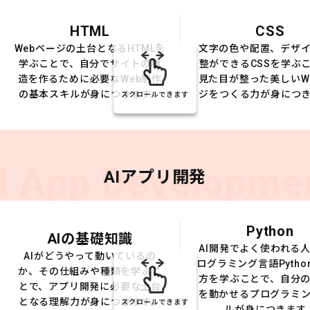
HTML
CSS
Webページの土台となるHTMLを
文字の色や配置、デザ
学ぶことで、自分でサイトの構
整ができるCSSを学ぶ
造を作るために必要なWeb制作
見た目が整った美しいW
の基本スキルが身につきます。
ジをつくる力が身につ
スクロールできます
I App Developme
AIアプリ開発
Python
AIの基礎知識
AI開発でよく使われる
AIがどうやって動いているの
ログラミング言語Pytho
か、その仕組みや種類を学ぶこ
方を学ぶことで、自分の
とで、アプリ開発に必要な土台
を動かせるプログラミ
となる理解力が身につきます。
スクロールできます
ルが身につきます