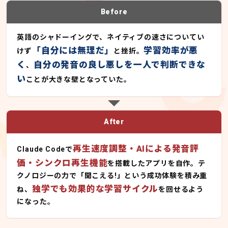
Before
英語のシャドーイングで、ネイティブの速さについてい
「自分には無理だ」
学習効率が悪
けず
と挫折。
く
自分の発音の良し悪しを一人で判断できな
、
い
ことが大きな壁となっていた。
After
再生速度調整・AIによる発音評
Claude Codeで
価・シンクロ再生機能
を搭載したアプリを自作。テ
クノロジーの力で「聞こえる!」という成功体験を積み重
独学でも効果的な学習サイクル
ね、
を回せるよう
になった。