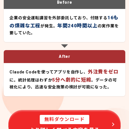
Before
16も
企業の安全運転講習を外部委託しており、付随する
の煩雑な工程
年間240時間以上
が発生。
の実作業を
要していた。
After
外注費をゼロ
Claude Codeを使ってアプリを自作し、
5分へ劇的に短縮
に。統計処理はわずか
。データの可
視化により、迅速な安全施策の検討が可能になった。
無料ダウンロード