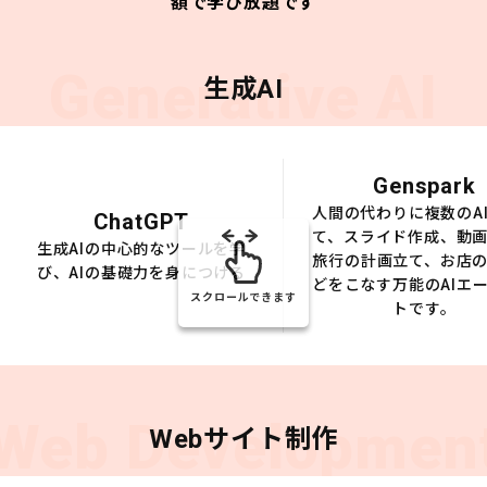
額で学び放題です
Generative AI
生成AI
Genspark
人間の代わりに複数のA
ChatGPT
て、スライド作成、動
生成AIの中心的なツールを学
旅行の計画立て、お店
び、AIの基礎力を身につける
どをこなす万能のAIエ
スクロールできます
トです。
Web Developmen
Webサイト制作