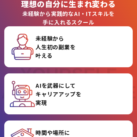
理想の自分に生まれ変わる
未経験から実践的なAI・ITスキルを
手に入れるスクール
未経験から
人生初の副業を
REINVENT
叶える
YOURSELF
AIを武器にして
AT AI COLLEGE
キャリアアップを
実現
時間や場所に