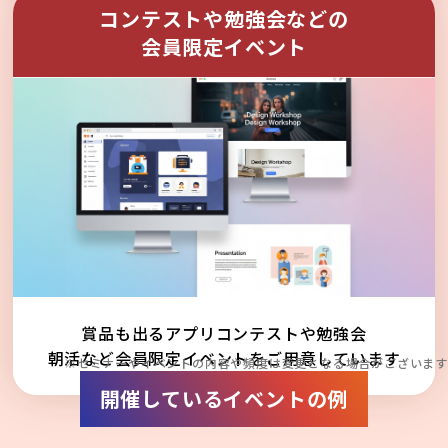
コンテストや勉強会などの
会員限定イベント
賞品も出るアプリコンテストや勉強会
朝活など会員限定イベントをご用意しています
※セミナーやイベントの内容や頻度は変更となる場合がございます
開催しているイベントの例