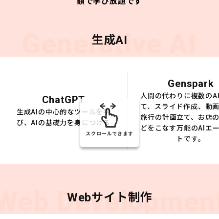
額で学び放題です
Generative AI
生成AI
Genspark
人間の代わりに複数のA
ChatGPT
て、スライド作成、動
生成AIの中心的なツールを学
旅行の計画立て、お店
び、AIの基礎力を身につける
どをこなす万能のAIエ
スクロールできます
トです。
Web Developmen
Webサイト制作