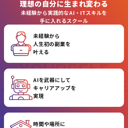
理想の自分に生まれ変わる
未経験から実践的なAI・ITスキルを
手に入れるスクール
未経験から
人生初の副業を
REINVENT
叶える
YOURSELF
AIを武器にして
AT AI COLLEGE
キャリアアップを
実現
時間や場所に