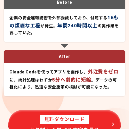
Before
16も
企業の安全運転講習を外部委託しており、付随する
の煩雑な工程
年間240時間以上
が発生。
の実作業を
要していた。
After
外注費をゼロ
Claude Codeを使ってアプリを自作し、
5分へ劇的に短縮
に。統計処理はわずか
。データの可
視化により、迅速な安全施策の検討が可能になった。
無料ダウンロード