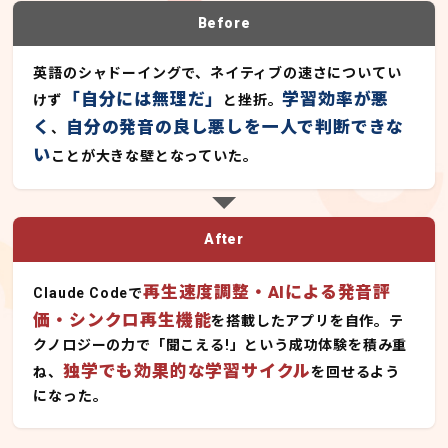
Before
英語のシャドーイングで、ネイティブの速さについてい
「自分には無理だ」
学習効率が悪
けず
と挫折。
く
自分の発音の良し悪しを一人で判断できな
、
い
ことが大きな壁となっていた。
After
再生速度調整・AIによる発音評
Claude Codeで
価・シンクロ再生機能
を搭載したアプリを自作。テ
クノロジーの力で「聞こえる!」という成功体験を積み重
独学でも効果的な学習サイクル
ね、
を回せるよう
になった。