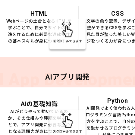
HTML
CSS
Webページの土台となるHTMLを
文字の色や配置、デザ
学ぶことで、自分でサイトの構
整ができるCSSを学ぶ
造を作るために必要なWeb制作
見た目が整った美しいW
の基本スキルが身につきます。
ジをつくる力が身につ
スクロールできます
I App Developme
AIアプリ開発
Python
AIの基礎知識
AI開発でよく使われる
AIがどうやって動いているの
ログラミング言語Pytho
か、その仕組みや種類を学ぶこ
方を学ぶことで、自分の
とで、アプリ開発に必要な土台
を動かせるプログラミ
となる理解力が身につきます。
スクロールできます
ルが身につきます