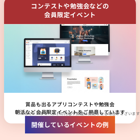
コンテストや勉強会などの
会員限定イベント
賞品も出るアプリコンテストや勉強会
朝活など会員限定イベントをご用意しています
※セミナーやイベントの内容や頻度は変更となる場合がございます
開催しているイベントの例