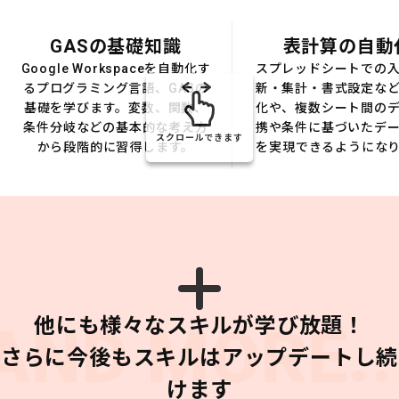
GASの基礎知識
表計算の自動
Google Workspaceを自動化す
スプレッドシートでの
るプログラミング言語、GASの
新・集計・書式設定な
基礎を学びます。変数、関数、
化や、複数シート間の
条件分岐などの基本的な考え方
携や条件に基づいたデ
スクロールできます
から段階的に習得します。
を実現できるようにな
他にも様々なスキルが学び放題！
AND MORE..
さらに今後もスキルはアップデートし続
けます