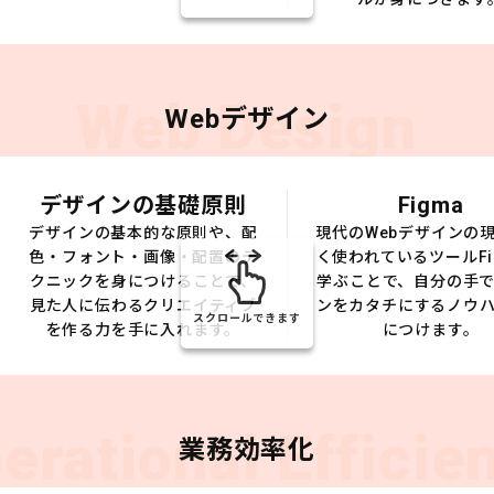
Web Design
Webデザイン
デザインの基礎原則
Figma
デザインの基本的な原則や、配
現代のWebデザインの
色・フォント・画像・配置のテ
く使われているツールFi
クニックを身につけることで、
学ぶことで、自分の手
見た人に伝わるクリエイティブ
ンをカタチにするノウ
スクロールできます
を作る力を手に入れます。
につけます。
erational Efficie
業務効率化