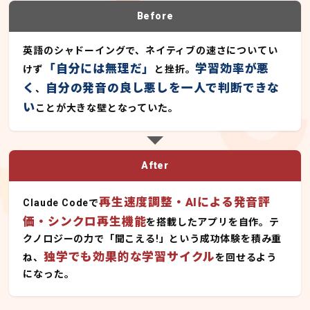
Before
英語のシャドーイングで、ネイティブの速さについてい
「自分には無理だ」
学習効率が悪
けず
と挫折。
く
自分の発音の良し悪しを一人で判断できな
、
い
ことが大きな壁となっていた。
After
再生速度調整・AIによる発音評
Claude Codeで
価・シンクロ再生機能
を搭載したアプリを自作。テ
クノロジーの力で「聞こえる!」という成功体験を積み重
独学でも効果的な学習サイクル
ね、
を回せるよう
になった。