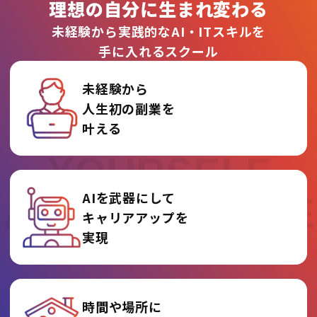
理想の自分に生まれ変わる
未経験から実践的なAI・ITスキルを
手に入れるスクール
未経験から
人生初の副業を
REINVENT
叶える
YOURSELF
AIを武器にして
AT AI COLLEGE
キャリアアップを
実現
時間や場所に