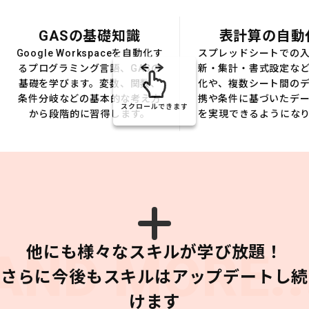
GASの基礎知識
表計算の自動
Google Workspaceを自動化す
スプレッドシートでの
るプログラミング言語、GASの
新・集計・書式設定な
基礎を学びます。変数、関数、
化や、複数シート間の
条件分岐などの基本的な考え方
携や条件に基づいたデ
スクロールできます
から段階的に習得します。
を実現できるようにな
他にも様々なスキルが学び放題！
AND MORE..
さらに今後もスキルはアップデートし続
けます