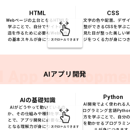
HTML
CSS
Webページの土台となるHTMLを
文字の色や配置、デザ
学ぶことで、自分でサイトの構
整ができるCSSを学ぶ
造を作るために必要なWeb制作
見た目が整った美しいW
の基本スキルが身につきます。
ジをつくる力が身につ
スクロールできます
I App Developme
AIアプリ開発
Python
AIの基礎知識
AI開発でよく使われる
AIがどうやって動いているの
ログラミング言語Pytho
か、その仕組みや種類を学ぶこ
方を学ぶことで、自分の
とで、アプリ開発に必要な土台
を動かせるプログラミ
となる理解力が身につきます。
スクロールできます
ルが身につきます