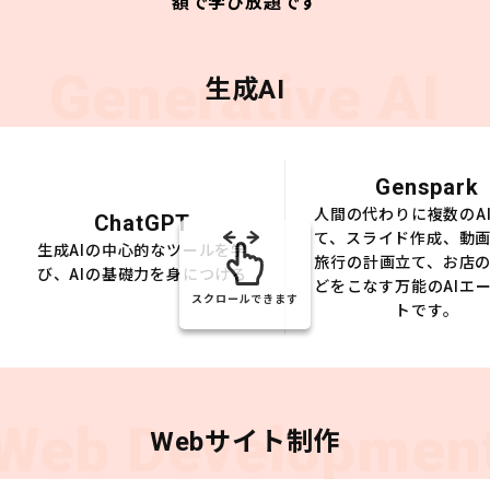
額で学び放題です
Generative AI
生成AI
Genspark
人間の代わりに複数のA
ChatGPT
て、スライド作成、動
生成AIの中心的なツールを学
旅行の計画立て、お店
び、AIの基礎力を身につける
どをこなす万能のAIエ
スクロールできます
トです。
Web Developmen
Webサイト制作