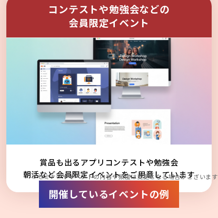
コンテストや勉強会などの
会員限定イベント
賞品も出るアプリコンテストや勉強会
朝活など会員限定イベントをご用意しています
※セミナーやイベントの内容や頻度は変更となる場合がございます
開催しているイベントの例