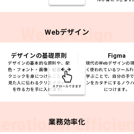
Web Design
Webデザイン
デザインの基礎原則
Figma
デザインの基本的な原則や、配
現代のWebデザインの
色・フォント・画像・配置のテ
く使われているツールFi
クニックを身につけることで、
学ぶことで、自分の手
見た人に伝わるクリエイティブ
ンをカタチにするノウ
スクロールできます
を作る力を手に入れます。
につけます。
erational Efficie
業務効率化