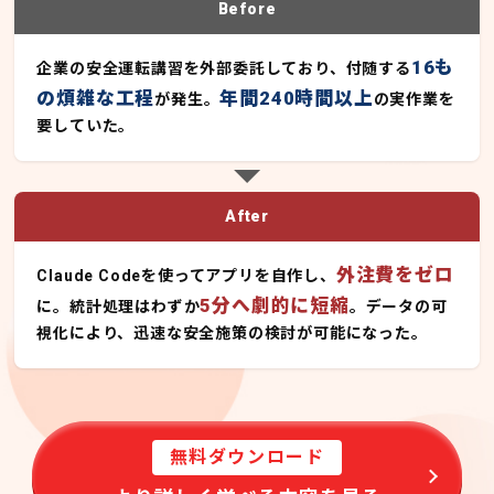
Before
16も
企業の安全運転講習を外部委託しており、付随する
の煩雑な工程
年間240時間以上
が発生。
の実作業を
要していた。
After
外注費をゼロ
Claude Codeを使ってアプリを自作し、
5分へ劇的に短縮
に。統計処理はわずか
。データの可
視化により、迅速な安全施策の検討が可能になった。
無料ダウンロード