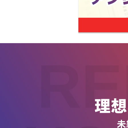
RE
理想
未