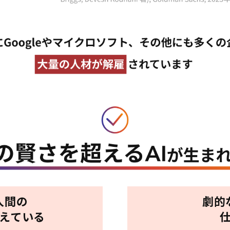
人間の
劇的
超えている