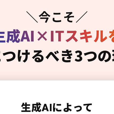
＼今こそ／
生成AI×ITスキル
につけるべき3つの
生成AIによって