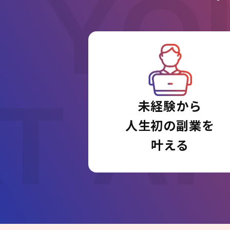
YO
T A
未経験から
人生初の副業を
叶える