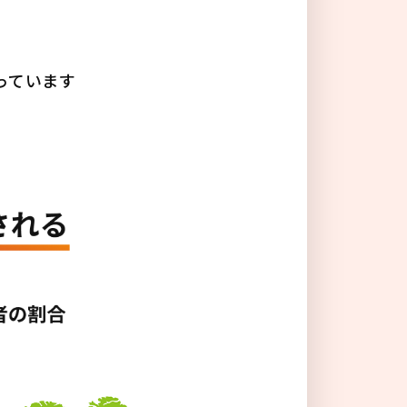
る
っています