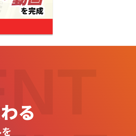
ENT
変わる
ルを