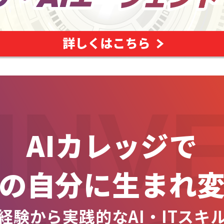
INV
AIカレッジで
の自分に生まれ
経験から実践的なAI・ITスキ