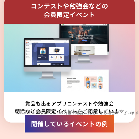
コンテストや勉強会などの
会員限定イベント
賞品も出るアプリコンテストや勉強会
朝活など会員限定イベントをご用意しています
※セミナーやイベントの内容や頻度は変更となる場合がございます
開催しているイベントの例