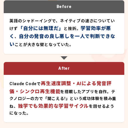
Before
英語のシャドーイングで、ネイティブの速さについてい
「自分には無理だ」
学習効率が悪
けず
と挫折。
く
自分の発音の良し悪しを一人で判断できな
、
い
ことが大きな壁となっていた。
After
再生速度調整・AIによる発音評
Claude Codeで
価・シンクロ再生機能
を搭載したアプリを自作。テ
クノロジーの力で「聞こえる!」という成功体験を積み重
独学でも効果的な学習サイクル
ね、
を回せるよう
になった。