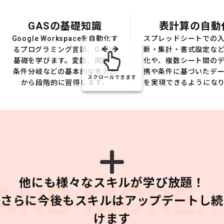
GASの基礎知識
表計算の自動
Google Workspaceを自動化す
スプレッドシートでの
るプログラミング言語、GASの
新・集計・書式設定な
基礎を学びます。変数、関数、
化や、複数シート間の
条件分岐などの基本的な考え方
携や条件に基づいたデ
スクロールできます
から段階的に習得します。
を実現できるようにな
他にも様々なスキルが学び放題！
AND MORE..
さらに今後もスキルはアップデートし続
けます