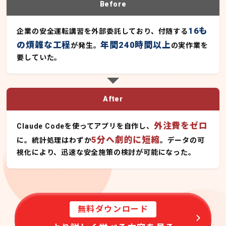
Before
16も
企業の安全運転講習を外部委託しており、付随する
の煩雑な工程
年間240時間以上
が発生。
の実作業を
要していた。
After
外注費をゼロ
Claude Codeを使ってアプリを自作し、
5分へ劇的に短縮
に。統計処理はわずか
。データの可
視化により、迅速な安全施策の検討が可能になった。
無料ダウンロード