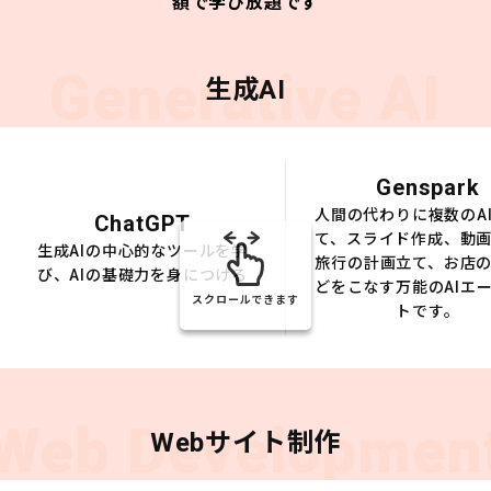
額で学び放題です
Generative AI
生成AI
Genspark
人間の代わりに複数のA
ChatGPT
て、スライド作成、動
生成AIの中心的なツールを学
旅行の計画立て、お店
び、AIの基礎力を身につける
どをこなす万能のAIエ
スクロールできます
トです。
Web Developmen
Webサイト制作