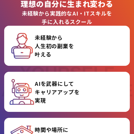
理想の自分に生まれ変わる
未経験から実践的なAI・ITスキルを
手に入れるスクール
未経験から
人生初の副業を
REINVENT
叶える
YOURSELF
AIを武器にして
AT AI COLLEGE
キャリアアップを
実現
時間や場所に