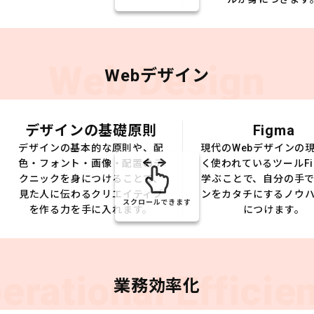
Web Design
Webデザイン
デザインの基礎原則
Figma
デザインの基本的な原則や、配
現代のWebデザインの
色・フォント・画像・配置のテ
く使われているツールFi
クニックを身につけることで、
学ぶことで、自分の手
見た人に伝わるクリエイティブ
ンをカタチにするノウ
スクロールできます
を作る力を手に入れます。
につけます。
erational Efficie
業務効率化