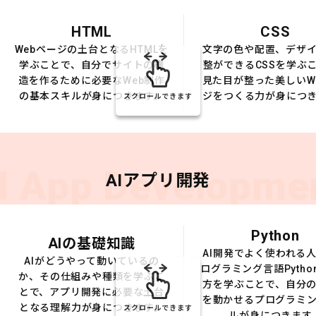
HTML
CSS
Webページの土台となるHTMLを
文字の色や配置、デザ
学ぶことで、自分でサイトの構
整ができるCSSを学ぶ
造を作るために必要なWeb制作
見た目が整った美しいW
の基本スキルが身につきます。
ジをつくる力が身につ
スクロールできます
I App Developme
AIアプリ開発
Python
AIの基礎知識
AI開発でよく使われる
AIがどうやって動いているの
ログラミング言語Pytho
か、その仕組みや種類を学ぶこ
方を学ぶことで、自分の
とで、アプリ開発に必要な土台
を動かせるプログラミ
となる理解力が身につきます。
スクロールできます
ルが身につきます