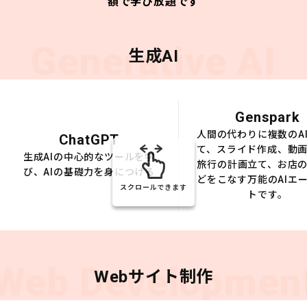
額で学び放題です
Generative AI
生成AI
Genspark
人間の代わりに複数のA
ChatGPT
て、スライド作成、動
生成AIの中心的なツールを学
旅行の計画立て、お店
び、AIの基礎力を身につける
どをこなす万能のAIエ
スクロールできます
トです。
Web Developmen
Webサイト制作