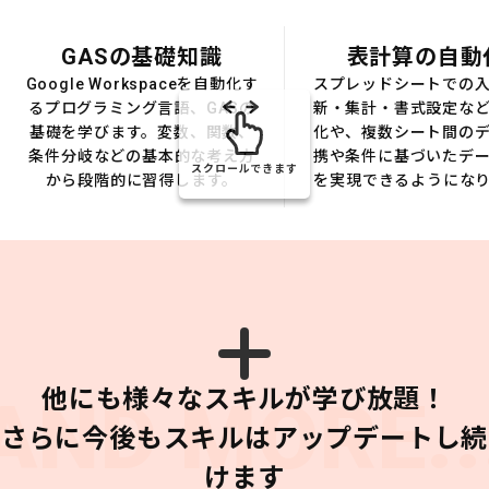
GASの基礎知識
表計算の自動
Google Workspaceを自動化す
スプレッドシートでの
るプログラミング言語、GASの
新・集計・書式設定な
基礎を学びます。変数、関数、
化や、複数シート間の
条件分岐などの基本的な考え方
携や条件に基づいたデ
スクロールできます
から段階的に習得します。
を実現できるようにな
他にも様々なスキルが学び放題！
AND MORE..
さらに今後もスキルはアップデートし続
けます