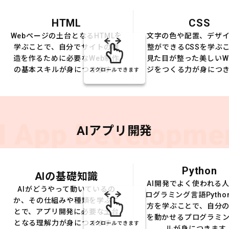
HTML
CSS
Webページの土台となるHTMLを
文字の色や配置、デザ
学ぶことで、自分でサイトの構
整ができるCSSを学ぶ
造を作るために必要なWeb制作
見た目が整った美しいW
の基本スキルが身につきます。
ジをつくる力が身につ
スクロールできます
I App Developme
AIアプリ開発
Python
AIの基礎知識
AI開発でよく使われる
AIがどうやって動いているの
ログラミング言語Pytho
か、その仕組みや種類を学ぶこ
方を学ぶことで、自分の
とで、アプリ開発に必要な土台
を動かせるプログラミ
となる理解力が身につきます。
スクロールできます
ルが身につきます