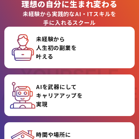
理想の自分に生まれ変わる
未経験から実践的なAI・ITスキルを
手に入れるスクール
未経験から
人生初の副業を
REINVENT
叶える
YOURSELF
AIを武器にして
AT AI COLLEGE
キャリアアップを
実現
時間や場所に