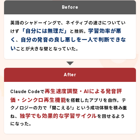
Before
英語のシャドーイングで、ネイティブの速さについてい
「自分には無理だ」
学習効率が悪
けず
と挫折。
く
自分の発音の良し悪しを一人で判断できな
、
い
ことが大きな壁となっていた。
After
再生速度調整・AIによる発音評
Claude Codeで
価・シンクロ再生機能
を搭載したアプリを自作。テ
クノロジーの力で「聞こえる!」という成功体験を積み重
独学でも効果的な学習サイクル
ね、
を回せるよう
になった。