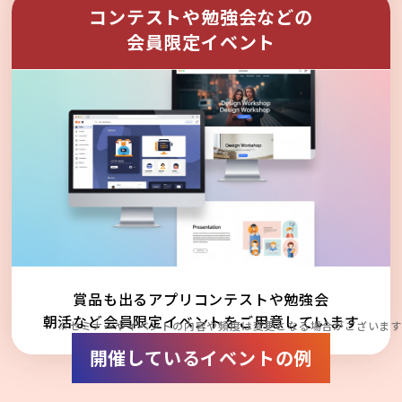
コンテストや勉強会などの
会員限定イベント
賞品も出るアプリコンテストや勉強会
朝活など会員限定イベントをご用意しています
※セミナーやイベントの内容や頻度は変更となる場合がございます
開催しているイベントの例