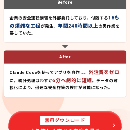
Before
16も
企業の安全運転講習を外部委託しており、付随する
の煩雑な工程
年間240時間以上
が発生。
の実作業を
要していた。
After
外注費をゼロ
Claude Codeを使ってアプリを自作し、
5分へ劇的に短縮
に。統計処理はわずか
。データの可
視化により、迅速な安全施策の検討が可能になった。
無料ダウンロード