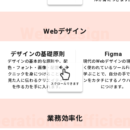
Web Design
Webデザイン
デザインの基礎原則
Figma
デザインの基本的な原則や、配
現代のWebデザインの
色・フォント・画像・配置のテ
く使われているツールFi
クニックを身につけることで、
学ぶことで、自分の手
見た人に伝わるクリエイティブ
ンをカタチにするノウ
スクロールできます
を作る力を手に入れます。
につけます。
erational Efficie
業務効率化