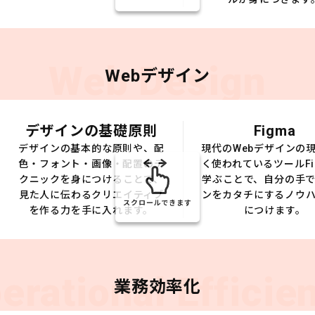
Web Design
Webデザイン
デザインの基礎原則
Figma
デザインの基本的な原則や、配
現代のWebデザインの
色・フォント・画像・配置のテ
く使われているツールFi
クニックを身につけることで、
学ぶことで、自分の手
見た人に伝わるクリエイティブ
ンをカタチにするノウ
スクロールできます
を作る力を手に入れます。
につけます。
erational Efficie
業務効率化