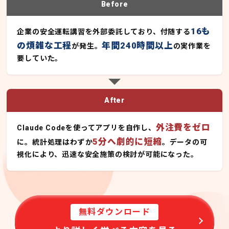
Before
16も
企業の安全運転講習を外部委託しており、付随する
の煩雑な工程
年間240時間以上
が発生。
の実作業を
要していた。
After
外注費をゼロ
Claude Codeを使ってアプリを自作し、
5分へ劇的に短縮
に。統計処理はわずか
。データの可
視化により、迅速な安全施策の検討が可能になった。
無料ダウンロード