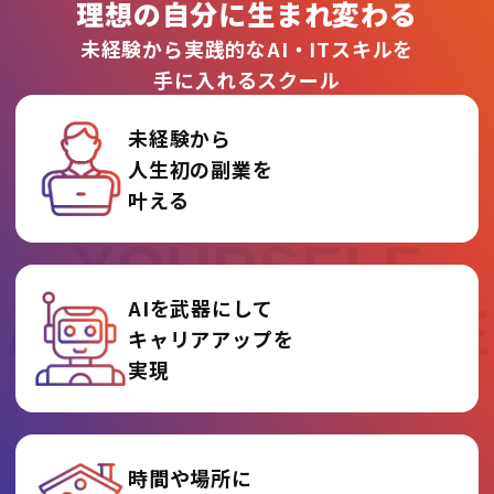
理想の自分に生まれ変わる
未経験から実践的なAI・ITスキルを
手に入れるスクール
未経験から
人生初の副業を
REINVENT
叶える
YOURSELF
AIを武器にして
AT AI COLLEGE
キャリアアップを
実現
時間や場所に