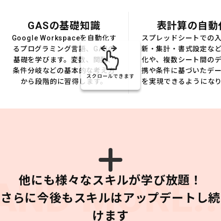
GASの基礎知識
表計算の自動
Google Workspaceを自動化す
スプレッドシートでの
るプログラミング言語、GASの
新・集計・書式設定な
基礎を学びます。変数、関数、
化や、複数シート間の
条件分岐などの基本的な考え方
携や条件に基づいたデ
スクロールできます
から段階的に習得します。
を実現できるようにな
他にも様々なスキルが学び放題！
AND MORE..
さらに今後もスキルはアップデートし続
けます