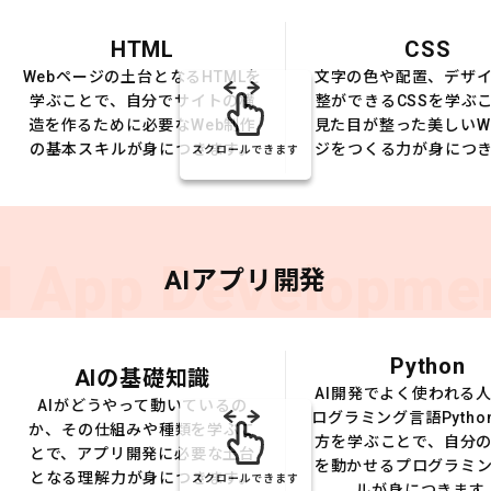
HTML
CSS
Webページの土台となるHTMLを
文字の色や配置、デザ
学ぶことで、自分でサイトの構
整ができるCSSを学ぶ
造を作るために必要なWeb制作
見た目が整った美しいW
の基本スキルが身につきます。
ジをつくる力が身につ
スクロールできます
I App Developme
AIアプリ開発
Python
AIの基礎知識
AI開発でよく使われる
AIがどうやって動いているの
ログラミング言語Pytho
か、その仕組みや種類を学ぶこ
方を学ぶことで、自分の
とで、アプリ開発に必要な土台
を動かせるプログラミ
となる理解力が身につきます。
スクロールできます
ルが身につきます