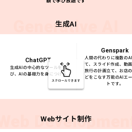
額で学び放題です
Generative AI
生成AI
Genspark
人間の代わりに複数のA
ChatGPT
て、スライド作成、動
生成AIの中心的なツールを学
旅行の計画立て、お店
び、AIの基礎力を身につける
どをこなす万能のAIエ
スクロールできます
トです。
Web Developmen
Webサイト制作