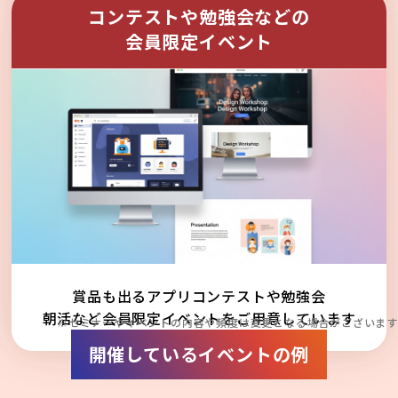
コンテストや勉強会などの
会員限定イベント
賞品も出るアプリコンテストや勉強会
朝活など会員限定イベントをご用意しています
※セミナーやイベントの内容や頻度は変更となる場合がございます
開催しているイベントの例