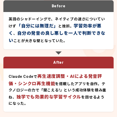
Before
英語のシャドーイングで、ネイティブの速さについてい
「自分には無理だ」
学習効率が悪
けず
と挫折。
く
自分の発音の良し悪しを一人で判断できな
、
い
ことが大きな壁となっていた。
After
再生速度調整・AIによる発音評
Claude Codeで
価・シンクロ再生機能
を搭載したアプリを自作。テ
クノロジーの力で「聞こえる!」という成功体験を積み重
独学でも効果的な学習サイクル
ね、
を回せるよう
になった。