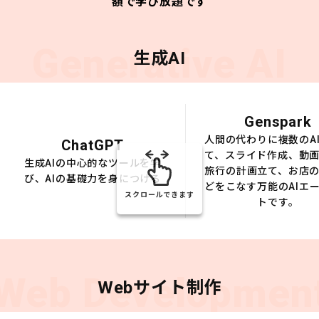
額で学び放題です
Generative AI
生成AI
Genspark
人間の代わりに複数のA
ChatGPT
て、スライド作成、動
生成AIの中心的なツールを学
旅行の計画立て、お店
び、AIの基礎力を身につける
どをこなす万能のAIエ
スクロールできます
トです。
Web Developmen
Webサイト制作