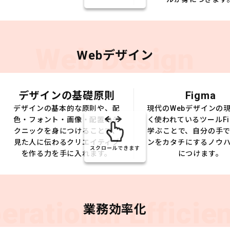
Web Design
Webデザイン
デザインの基礎原則
Figma
デザインの基本的な原則や、配
現代のWebデザインの
色・フォント・画像・配置のテ
く使われているツールFi
クニックを身につけることで、
学ぶことで、自分の手
見た人に伝わるクリエイティブ
ンをカタチにするノウ
スクロールできます
を作る力を手に入れます。
につけます。
erational Efficie
業務効率化