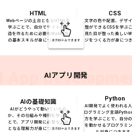
HTML
CSS
Webページの土台となるHTMLを
文字の色や配置、デザ
学ぶことで、自分でサイトの構
整ができるCSSを学ぶ
造を作るために必要なWeb制作
見た目が整った美しいW
の基本スキルが身につきます。
ジをつくる力が身につ
スクロールできます
I App Developme
AIアプリ開発
Python
AIの基礎知識
AI開発でよく使われる
AIがどうやって動いているの
ログラミング言語Pytho
か、その仕組みや種類を学ぶこ
方を学ぶことで、自分の
とで、アプリ開発に必要な土台
を動かせるプログラミ
となる理解力が身につきます。
スクロールできます
ルが身につきます