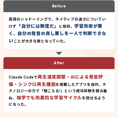
Before
英語のシャドーイングで、ネイティブの速さについてい
「自分には無理だ」
学習効率が悪
けず
と挫折。
く
自分の発音の良し悪しを一人で判断できな
、
い
ことが大きな壁となっていた。
After
再生速度調整・AIによる発音評
Claude Codeで
価・シンクロ再生機能
を搭載したアプリを自作。テ
クノロジーの力で「聞こえる!」という成功体験を積み重
独学でも効果的な学習サイクル
ね、
を回せるよう
になった。