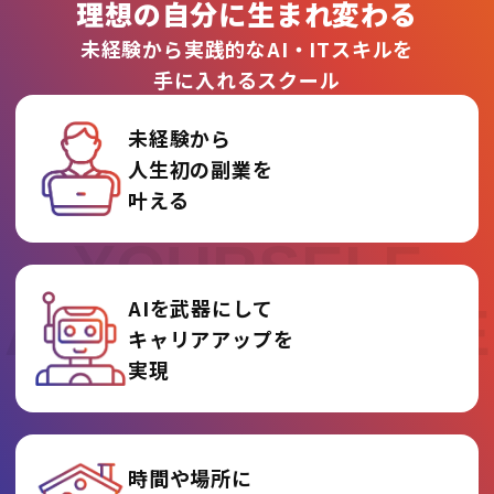
理想の自分に生まれ変わる
未経験から実践的なAI・ITスキルを
手に入れるスクール
未経験から
人生初の副業を
REINVENT
叶える
YOURSELF
AIを武器にして
AT AI COLLEGE
キャリアアップを
実現
時間や場所に