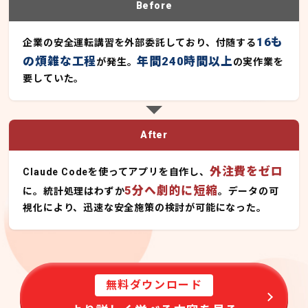
Before
16も
企業の安全運転講習を外部委託しており、付随する
の煩雑な工程
年間240時間以上
が発生。
の実作業を
要していた。
After
外注費をゼロ
Claude Codeを使ってアプリを自作し、
5分へ劇的に短縮
に。統計処理はわずか
。データの可
視化により、迅速な安全施策の検討が可能になった。
無料ダウンロード