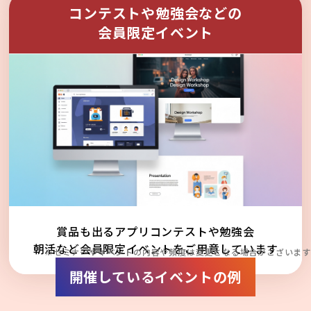
コンテストや勉強会などの
会員限定イベント
賞品も出るアプリコンテストや勉強会
朝活など会員限定イベントをご用意しています
※セミナーやイベントの内容や頻度は変更となる場合がございます
開催しているイベントの例