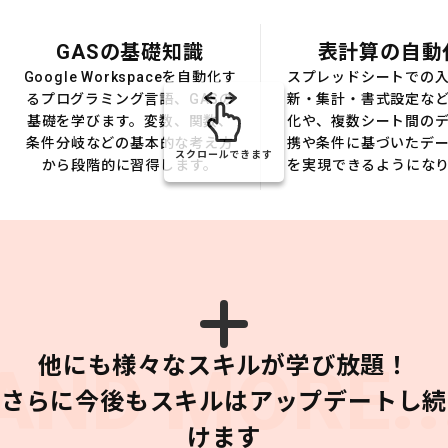
GASの基礎知識
表計算の自動
Google Workspaceを自動化す
スプレッドシートでの
るプログラミング言語、GASの
新・集計・書式設定な
基礎を学びます。変数、関数、
化や、複数シート間の
条件分岐などの基本的な考え方
携や条件に基づいたデ
スクロールできます
から段階的に習得します。
を実現できるようにな
他にも様々なスキルが学び放題！
AND MORE..
さらに今後もスキルはアップデートし続
けます