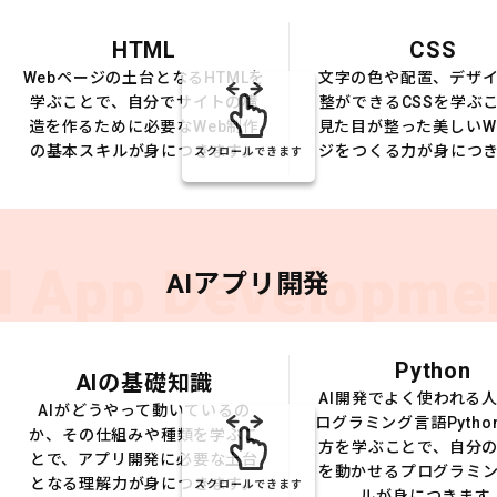
HTML
CSS
Webページの土台となるHTMLを
文字の色や配置、デザ
学ぶことで、自分でサイトの構
整ができるCSSを学ぶ
造を作るために必要なWeb制作
見た目が整った美しいW
の基本スキルが身につきます。
ジをつくる力が身につ
スクロールできます
I App Developme
AIアプリ開発
Python
AIの基礎知識
AI開発でよく使われる
AIがどうやって動いているの
ログラミング言語Pytho
か、その仕組みや種類を学ぶこ
方を学ぶことで、自分の
とで、アプリ開発に必要な土台
を動かせるプログラミ
となる理解力が身につきます。
スクロールできます
ルが身につきます