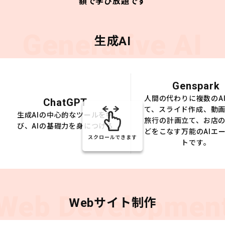
額で学び放題です
Generative AI
生成AI
Genspark
人間の代わりに複数のA
ChatGPT
て、スライド作成、動
生成AIの中心的なツールを学
旅行の計画立て、お店
び、AIの基礎力を身につける
どをこなす万能のAIエ
スクロールできます
トです。
Web Developmen
Webサイト制作