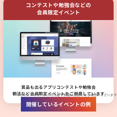
コンテストや勉強会などの
会員限定イベント
賞品も出るアプリコンテストや勉強会
朝活など会員限定イベントをご用意しています
※セミナーやイベントの内容や頻度は変更となる場合がございます
開催しているイベントの例