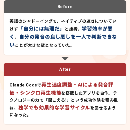
Before
英語のシャドーイングで、ネイティブの速さについてい
「自分には無理だ」
学習効率が悪
けず
と挫折。
く
自分の発音の良し悪しを一人で判断できな
、
い
ことが大きな壁となっていた。
After
再生速度調整・AIによる発音評
Claude Codeで
価・シンクロ再生機能
を搭載したアプリを自作。テ
クノロジーの力で「聞こえる!」という成功体験を積み重
独学でも効果的な学習サイクル
ね、
を回せるよう
になった。