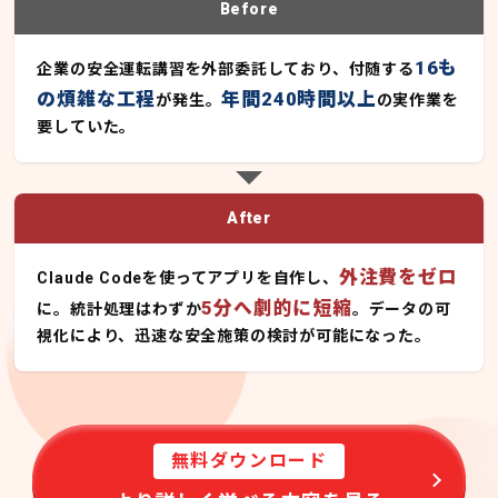
Before
16も
企業の安全運転講習を外部委託しており、付随する
の煩雑な工程
年間240時間以上
が発生。
の実作業を
要していた。
After
外注費をゼロ
Claude Codeを使ってアプリを自作し、
5分へ劇的に短縮
に。統計処理はわずか
。データの可
視化により、迅速な安全施策の検討が可能になった。
無料ダウンロード