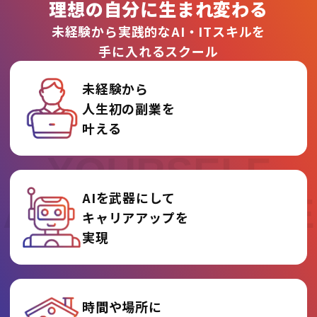
理想の自分に生まれ変わる
未経験から実践的なAI・ITスキルを
手に入れるスクール
未経験から
人生初の副業を
REINVENT
叶える
YOURSELF
AIを武器にして
AT AI COLLEGE
キャリアアップを
実現
時間や場所に