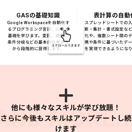
GASの基礎知識
表計算の自動
Google Workspaceを自動化す
スプレッドシートでの
るプログラミング言語、GASの
新・集計・書式設定な
基礎を学びます。変数、関数、
化や、複数シート間の
条件分岐などの基本的な考え方
携や条件に基づいたデ
スクロールできます
から段階的に習得します。
を実現できるようにな
他にも様々なスキルが学び放題！
AND MORE..
さらに今後もスキルはアップデートし続
けます