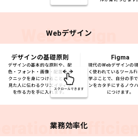
Web Design
Webデザイン
デザインの基礎原則
Figma
デザインの基本的な原則や、配
現代のWebデザインの
色・フォント・画像・配置のテ
く使われているツールFi
クニックを身につけることで、
学ぶことで、自分の手
見た人に伝わるクリエイティブ
ンをカタチにするノウ
スクロールできます
を作る力を手に入れます。
につけます。
erational Efficie
業務効率化