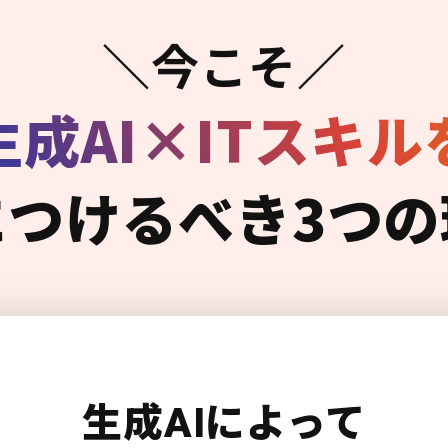
＼今こそ／
生成AI×ITスキル
につけるべき3つの
生成AIによって