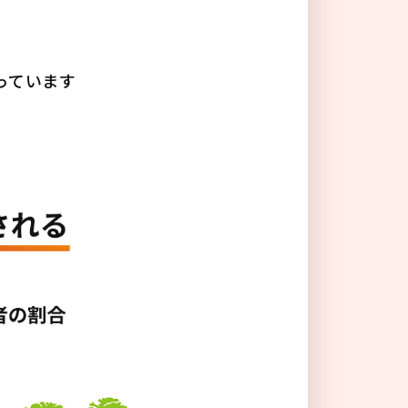
る
っています