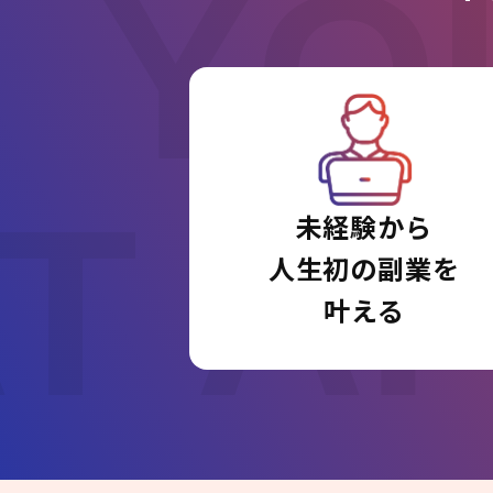
YO
T A
未経験から
人生初の副業を
叶える