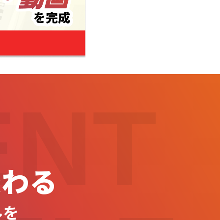
ENT
変わる
ルを