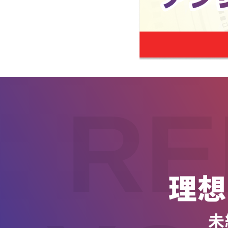
RE
理想
未