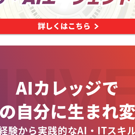
INV
AIカレッジで
の自分に生まれ
経験から実践的なAI・ITスキ