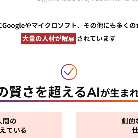
人間の
劇的
超えている