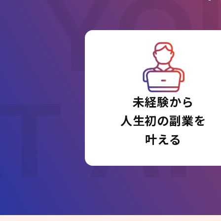
YO
T A
未経験から
人生初の副業を
叶える