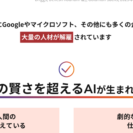
人間の
劇的
超えている