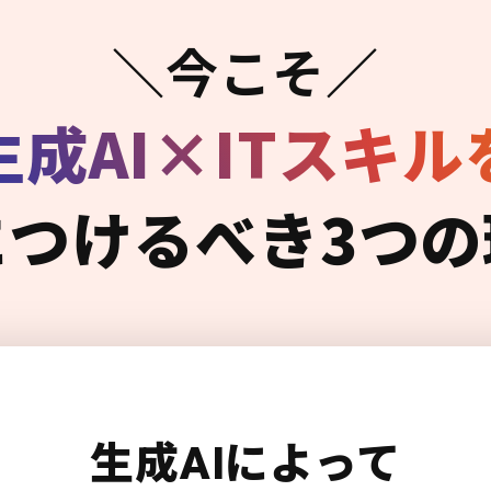
＼今こそ／
生成AI×ITスキル
につけるべき3つの
生成AIによって