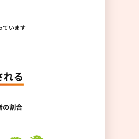
る
っています