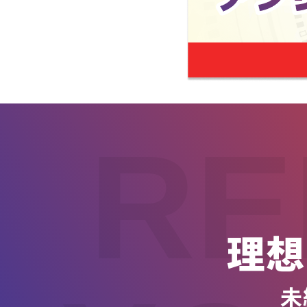
RE
理想
未