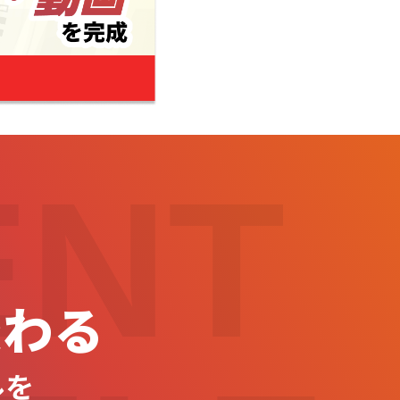
ENT
変わる
ルを