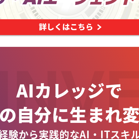
INV
AIカレッジで
の自分に生まれ
経験から実践的なAI・ITスキ