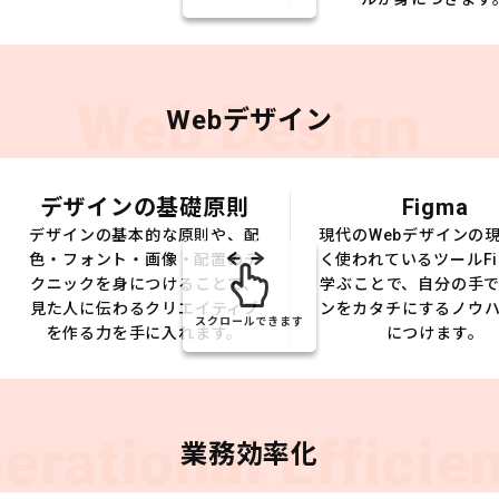
Web Design
Webデザイン
デザインの基礎原則
Figma
デザインの基本的な原則や、配
現代のWebデザインの
色・フォント・画像・配置のテ
く使われているツールFi
クニックを身につけることで、
学ぶことで、自分の手
見た人に伝わるクリエイティブ
ンをカタチにするノウ
スクロールできます
を作る力を手に入れます。
につけます。
erational Efficie
業務効率化