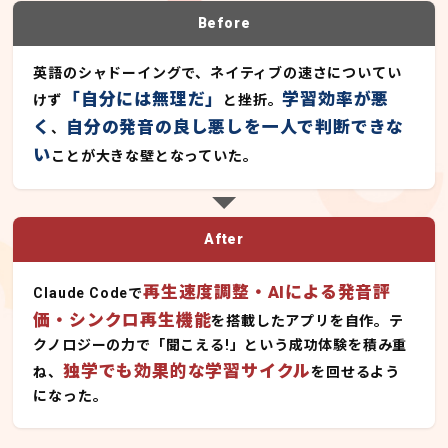
Before
英語のシャドーイングで、ネイティブの速さについてい
「自分には無理だ」
学習効率が悪
けず
と挫折。
く
自分の発音の良し悪しを一人で判断できな
、
い
ことが大きな壁となっていた。
After
再生速度調整・AIによる発音評
Claude Codeで
価・シンクロ再生機能
を搭載したアプリを自作。テ
クノロジーの力で「聞こえる!」という成功体験を積み重
独学でも効果的な学習サイクル
ね、
を回せるよう
になった。