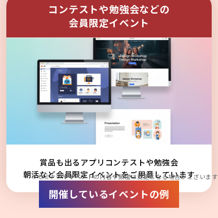
コンテストや勉強会などの
会員限定イベント
賞品も出るアプリコンテストや勉強会
朝活など会員限定イベントをご用意しています
※セミナーやイベントの内容や頻度は変更となる場合がございます
開催しているイベントの例