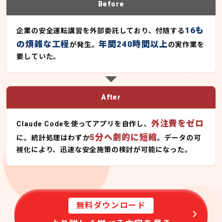
Before
16も
企業の安全運転講習を外部委託しており、付随する
の煩雑な工程
年間240時間以上
が発生。
の実作業を
要していた。
After
外注費をゼロ
Claude Codeを使ってアプリを自作し、
5分へ劇的に短縮
に。統計処理はわずか
。データの可
視化により、迅速な安全施策の検討が可能になった。
無料ダウンロード