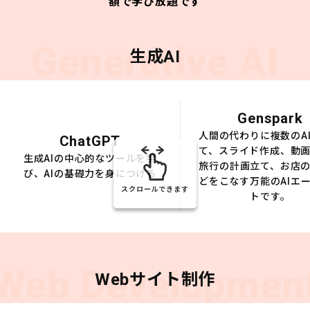
額で学び放題です
Generative AI
生成AI
Genspark
人間の代わりに複数のA
ChatGPT
て、スライド作成、動
生成AIの中心的なツールを学
旅行の計画立て、お店
び、AIの基礎力を身につける
どをこなす万能のAIエ
スクロールできます
トです。
Web Developmen
Webサイト制作