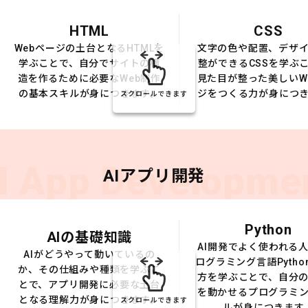
HTML
CSS
Webページの土台となるHTMLを
文字の色や配置、デザ
学ぶことで、自分でサイトの構
整ができるCSSを学ぶ
造を作るために必要なWeb制作
見た目が整った美しいW
の基本スキルが身につきます。
ジをつくる力が身につ
スクロールできます
I App Developme
AIアプリ開発
Python
AIの基礎知識
AI開発でよく使われる
AIがどうやって動いているの
ログラミング言語Pytho
か、その仕組みや種類を学ぶこ
方を学ぶことで、自分の
とで、アプリ開発に必要な土台
を動かせるプログラミ
となる理解力が身につきます。
スクロールできます
ルが身につきます