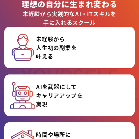
理想の自分に生まれ変わる
未経験から実践的なAI・ITスキルを
手に入れるスクール
未経験から
人生初の副業を
REINVENT
叶える
YOURSELF
AIを武器にして
AT AI COLLEGE
キャリアアップを
実現
時間や場所に