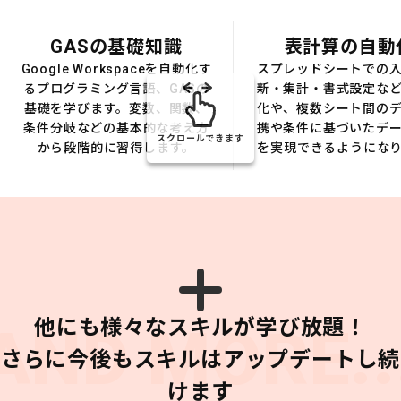
GASの基礎知識
表計算の自動
Google Workspaceを自動化す
スプレッドシートでの
るプログラミング言語、GASの
新・集計・書式設定な
基礎を学びます。変数、関数、
化や、複数シート間の
条件分岐などの基本的な考え方
携や条件に基づいたデ
スクロールできます
から段階的に習得します。
を実現できるようにな
他にも様々なスキルが学び放題！
AND MORE..
さらに今後もスキルはアップデートし続
けます