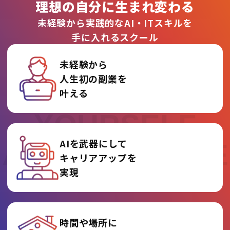
理想の自分に生まれ変わる
未経験から実践的なAI・ITスキルを
手に入れるスクール
未経験から
人生初の副業を
REINVENT
叶える
YOURSELF
AIを武器にして
AT AI COLLEGE
キャリアアップを
実現
時間や場所に