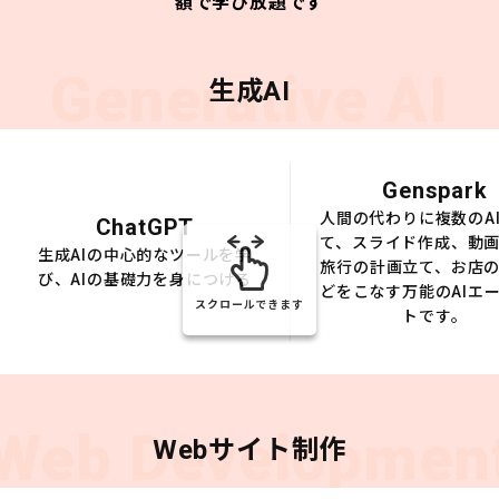
額で学び放題です
Generative AI
生成AI
Genspark
人間の代わりに複数のA
ChatGPT
て、スライド作成、動
生成AIの中心的なツールを学
旅行の計画立て、お店
び、AIの基礎力を身につける
どをこなす万能のAIエ
スクロールできます
トです。
Web Developmen
Webサイト制作