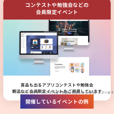
コンテストや勉強会などの
会員限定イベント
賞品も出るアプリコンテストや勉強会
朝活など会員限定イベントをご用意しています
※セミナーやイベントの内容や頻度は変更となる場合がございます
開催しているイベントの例