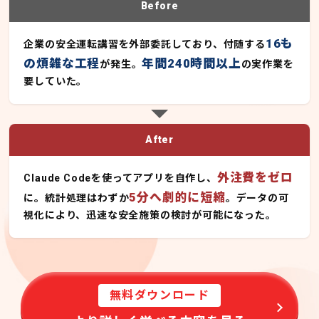
Before
16も
企業の安全運転講習を外部委託しており、付随する
の煩雑な工程
年間240時間以上
が発生。
の実作業を
要していた。
After
外注費をゼロ
Claude Codeを使ってアプリを自作し、
5分へ劇的に短縮
に。統計処理はわずか
。データの可
視化により、迅速な安全施策の検討が可能になった。
無料ダウンロード