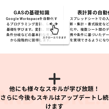
GASの基礎知識
表計算の自動
Google Workspaceを自動化す
スプレッドシートでの
るプログラミング言語、GASの
新・集計・書式設定な
基礎を学びます。変数、関数、
化や、複数シート間の
条件分岐などの基本的な考え方
携や条件に基づいたデ
スクロールできます
から段階的に習得します。
を実現できるようにな
他にも様々なスキルが学び放題！
AND MORE..
さらに今後もスキルはアップデートし続
けます