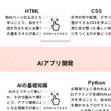
HTML
CSS
Webページの土台となるHTMLを
文字の色や配置、デザ
学ぶことで、自分でサイトの構
整ができるCSSを学ぶ
造を作るために必要なWeb制作
見た目が整った美しいW
の基本スキルが身につきます。
ジをつくる力が身につ
スクロールできます
I App Developme
AIアプリ開発
Python
AIの基礎知識
AI開発でよく使われる
AIがどうやって動いているの
ログラミング言語Pytho
か、その仕組みや種類を学ぶこ
方を学ぶことで、自分の
とで、アプリ開発に必要な土台
を動かせるプログラミ
となる理解力が身につきます。
スクロールできます
ルが身につきます