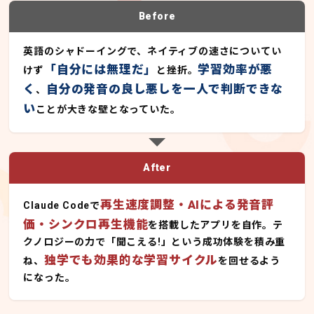
Before
英語のシャドーイングで、ネイティブの速さについてい
「自分には無理だ」
学習効率が悪
けず
と挫折。
く
自分の発音の良し悪しを一人で判断できな
、
い
ことが大きな壁となっていた。
After
再生速度調整・AIによる発音評
Claude Codeで
価・シンクロ再生機能
を搭載したアプリを自作。テ
クノロジーの力で「聞こえる!」という成功体験を積み重
独学でも効果的な学習サイクル
ね、
を回せるよう
になった。