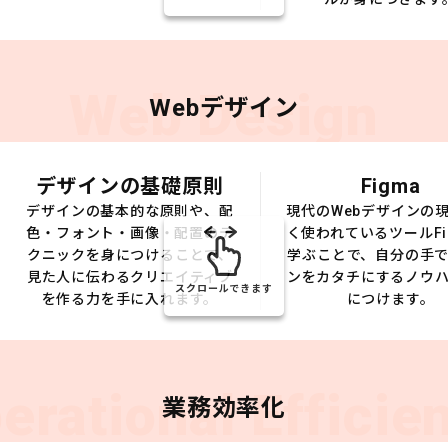
Web Design
Webデザイン
デザインの基礎原則
Figma
デザインの基本的な原則や、配
現代のWebデザインの
色・フォント・画像・配置のテ
く使われているツールFi
クニックを身につけることで、
学ぶことで、自分の手
見た人に伝わるクリエイティブ
ンをカタチにするノウ
スクロールできます
を作る力を手に入れます。
につけます。
erational Efficie
業務効率化