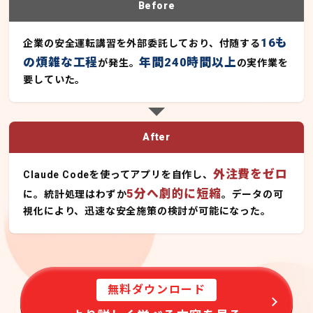
Before
16も
企業の安全運転講習を外部委託しており、付随する
の煩雑な工程
年間240時間以上
が発生。
の実作業を
要していた。
After
外注費をゼロ
Claude Codeを使ってアプリを自作し、
5分へ劇的に短縮
に。統計処理はわずか
。データの可
視化により、迅速な安全施策の検討が可能になった。
無料ダウンロード