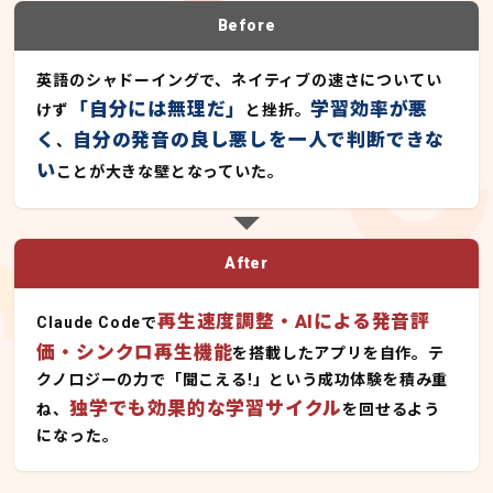
Before
英語のシャドーイングで、ネイティブの速さについてい
「自分には無理だ」
学習効率が悪
けず
と挫折。
く
自分の発音の良し悪しを一人で判断できな
、
い
ことが大きな壁となっていた。
After
再生速度調整・AIによる発音評
Claude Codeで
価・シンクロ再生機能
を搭載したアプリを自作。テ
クノロジーの力で「聞こえる!」という成功体験を積み重
独学でも効果的な学習サイクル
ね、
を回せるよう
になった。