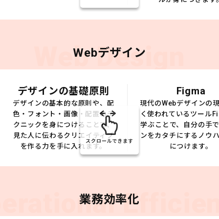
Web Design
Webデザイン
デザインの基礎原則
Figma
デザインの基本的な原則や、配
現代のWebデザインの
色・フォント・画像・配置のテ
く使われているツールFi
クニックを身につけることで、
学ぶことで、自分の手
見た人に伝わるクリエイティブ
ンをカタチにするノウ
スクロールできます
を作る力を手に入れます。
につけます。
erational Efficie
業務効率化