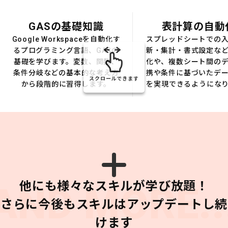
GASの基礎知識
表計算の自動
Google Workspaceを自動化す
スプレッドシートでの
るプログラミング言語、GASの
新・集計・書式設定な
基礎を学びます。変数、関数、
化や、複数シート間の
条件分岐などの基本的な考え方
携や条件に基づいたデ
スクロールできます
から段階的に習得します。
を実現できるようにな
他にも様々なスキルが学び放題！
AND MORE..
さらに今後もスキルはアップデートし続
けます