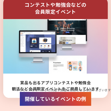
コンテストや勉強会などの
会員限定イベント
賞品も出るアプリコンテストや勉強会
朝活など会員限定イベントをご用意しています
※セミナーやイベントの内容や頻度は変更となる場合がございます
開催しているイベントの例