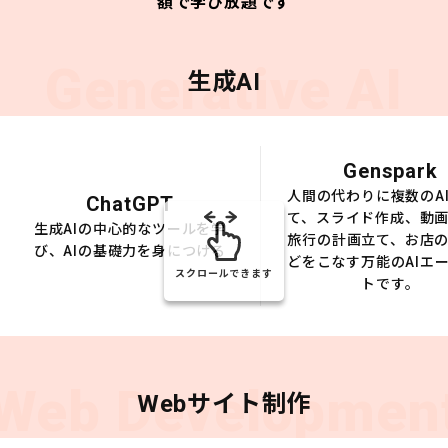
額で学び放題です
Generative AI
生成AI
Genspark
人間の代わりに複数のA
ChatGPT
て、スライド作成、動
生成AIの中心的なツールを学
旅行の計画立て、お店
び、AIの基礎力を身につける
どをこなす万能のAIエ
スクロールできます
トです。
Web Developmen
Webサイト制作