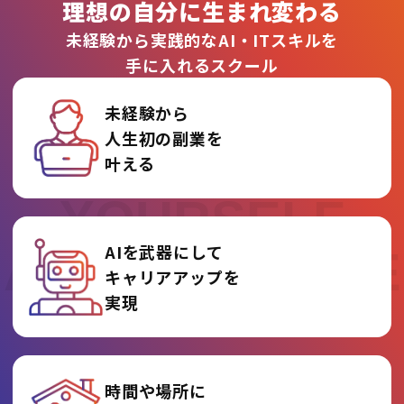
理想の自分に生まれ変わる
未経験から実践的なAI・ITスキルを
手に入れるスクール
未経験から
人生初の副業を
REINVENT
叶える
YOURSELF
AIを武器にして
AT AI COLLEGE
キャリアアップを
実現
時間や場所に