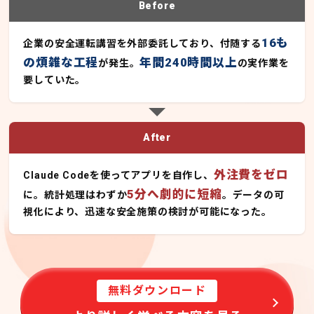
Before
16も
企業の安全運転講習を外部委託しており、付随する
の煩雑な工程
年間240時間以上
が発生。
の実作業を
要していた。
After
外注費をゼロ
Claude Codeを使ってアプリを自作し、
5分へ劇的に短縮
に。統計処理はわずか
。データの可
視化により、迅速な安全施策の検討が可能になった。
無料ダウンロード