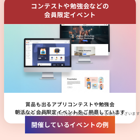
コンテストや勉強会などの
会員限定イベント
賞品も出るアプリコンテストや勉強会
朝活など会員限定イベントをご用意しています
※セミナーやイベントの内容や頻度は変更となる場合がございます
開催しているイベントの例