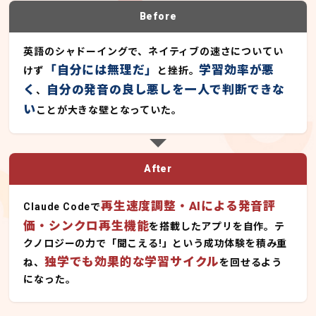
Before
英語のシャドーイングで、ネイティブの速さについてい
「自分には無理だ」
学習効率が悪
けず
と挫折。
く
自分の発音の良し悪しを一人で判断できな
、
い
ことが大きな壁となっていた。
After
再生速度調整・AIによる発音評
Claude Codeで
価・シンクロ再生機能
を搭載したアプリを自作。テ
クノロジーの力で「聞こえる!」という成功体験を積み重
独学でも効果的な学習サイクル
ね、
を回せるよう
になった。