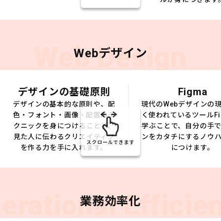
Web Design
Webデザイン
デザインの基礎原則
Figma
デザインの基本的な原則や、配
現代のWebデザインの
色・フォント・画像・配置のテ
く使われているツールFi
クニックを身につけることで、
学ぶことで、自分の手
見た人に伝わるクリエイティブ
ンをカタチにするノウ
スクロールできます
を作る力を手に入れます。
につけます。
erational Efficie
業務効率化