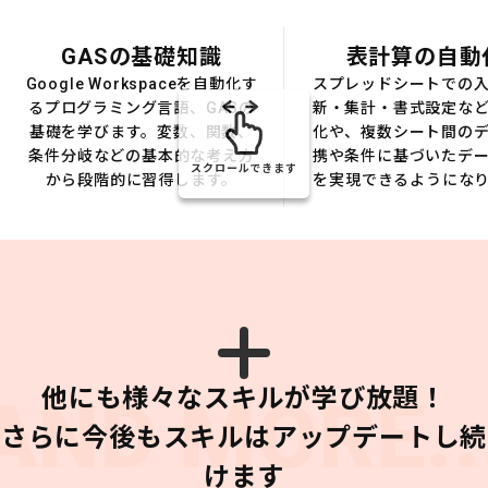
GASの基礎知識
表計算の自動
Google Workspaceを自動化す
スプレッドシートでの
るプログラミング言語、GASの
新・集計・書式設定な
基礎を学びます。変数、関数、
化や、複数シート間の
条件分岐などの基本的な考え方
携や条件に基づいたデ
スクロールできます
から段階的に習得します。
を実現できるようにな
他にも様々なスキルが学び放題！
AND MORE..
さらに今後もスキルはアップデートし続
けます