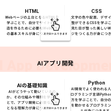
HTML
CSS
Webページの土台となるHTMLを
文字の色や配置、デザ
学ぶことで、自分でサイトの構
整ができるCSSを学ぶ
造を作るために必要なWeb制作
見た目が整った美しいW
の基本スキルが身につきます。
ジをつくる力が身につ
スクロールできます
I App Developme
AIアプリ開発
Python
AIの基礎知識
AI開発でよく使われる
AIがどうやって動いているの
ログラミング言語Pytho
か、その仕組みや種類を学ぶこ
方を学ぶことで、自分の
とで、アプリ開発に必要な土台
を動かせるプログラミ
となる理解力が身につきます。
スクロールできます
ルが身につきます