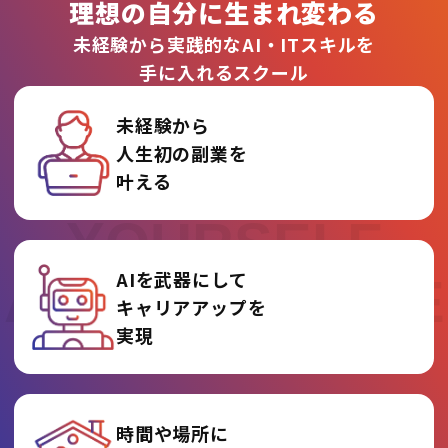
理想の自分に生まれ変わる
未経験から実践的なAI・ITスキルを
手に入れるスクール
未経験から
人生初の副業を
REINVENT
叶える
YOURSELF
AIを武器にして
AT AI COLLEGE
キャリアアップを
実現
時間や場所に