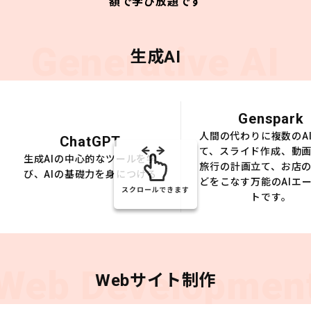
額で学び放題です
Generative AI
生成AI
Genspark
人間の代わりに複数のA
ChatGPT
て、スライド作成、動
生成AIの中心的なツールを学
旅行の計画立て、お店
び、AIの基礎力を身につける
どをこなす万能のAIエ
スクロールできます
トです。
Web Developmen
Webサイト制作