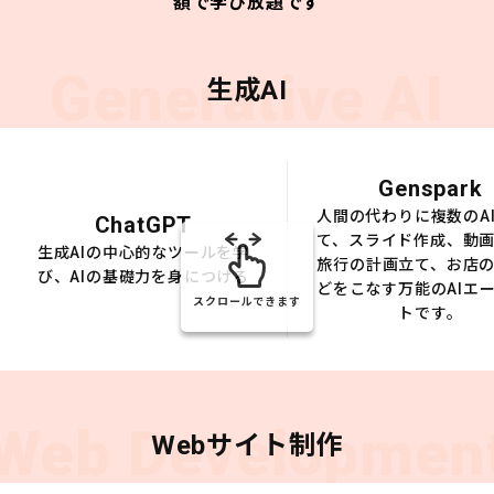
額で学び放題です
Generative AI
生成AI
Genspark
人間の代わりに複数のA
ChatGPT
て、スライド作成、動
生成AIの中心的なツールを学
旅行の計画立て、お店
び、AIの基礎力を身につける
どをこなす万能のAIエ
スクロールできます
トです。
Web Developmen
Webサイト制作