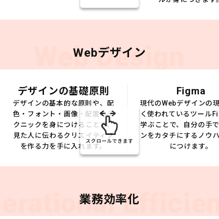
Web Design
Webデザイン
デザインの基礎原則
Figma
デザインの基本的な原則や、配
現代のWebデザインの
色・フォント・画像・配置のテ
く使われているツールFi
クニックを身につけることで、
学ぶことで、自分の手
見た人に伝わるクリエイティブ
ンをカタチにするノウ
スクロールできます
を作る力を手に入れます。
につけます。
erational Efficie
業務効率化