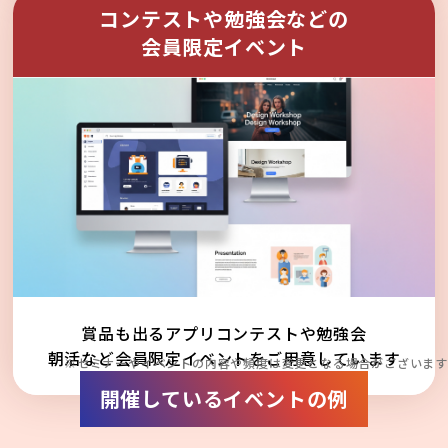
コンテストや勉強会などの
会員限定イベント
賞品も出るアプリコンテストや勉強会
朝活など会員限定イベントをご用意しています
※セミナーやイベントの内容や頻度は変更となる場合がございます
開催しているイベントの例