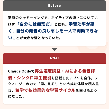
Before
英語のシャドーイングで、ネイティブの速さについてい
「自分には無理だ」
学習効率が悪
けず
と挫折。
く
自分の発音の良し悪しを一人で判断できな
、
い
ことが大きな壁となっていた。
After
再生速度調整・AIによる発音評
Claude Codeで
価・シンクロ再生機能
を搭載したアプリを自作。テ
クノロジーの力で「聞こえる!」という成功体験を積み重
独学でも効果的な学習サイクル
ね、
を回せるよう
になった。