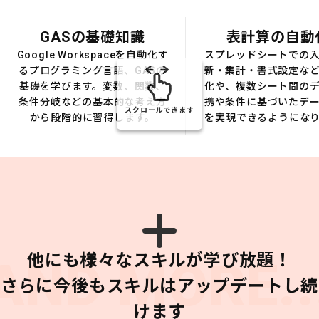
GASの基礎知識
表計算の自動
Google Workspaceを自動化す
スプレッドシートでの
るプログラミング言語、GASの
新・集計・書式設定な
基礎を学びます。変数、関数、
化や、複数シート間の
条件分岐などの基本的な考え方
携や条件に基づいたデ
スクロールできます
から段階的に習得します。
を実現できるようにな
他にも様々なスキルが学び放題！
AND MORE..
さらに今後もスキルはアップデートし続
けます