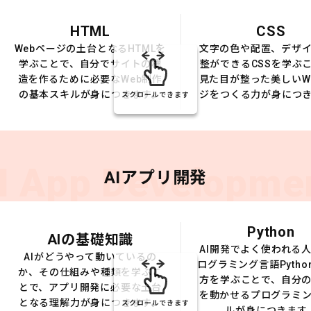
HTML
CSS
Webページの土台となるHTMLを
文字の色や配置、デザ
学ぶことで、自分でサイトの構
整ができるCSSを学ぶ
造を作るために必要なWeb制作
見た目が整った美しいW
の基本スキルが身につきます。
ジをつくる力が身につ
スクロールできます
I App Developme
AIアプリ開発
Python
AIの基礎知識
AI開発でよく使われる
AIがどうやって動いているの
ログラミング言語Pytho
か、その仕組みや種類を学ぶこ
方を学ぶことで、自分の
とで、アプリ開発に必要な土台
を動かせるプログラミ
となる理解力が身につきます。
スクロールできます
ルが身につきます