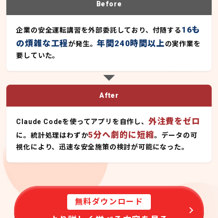
Before
16も
企業の安全運転講習を外部委託しており、付随する
の煩雑な工程
年間240時間以上
が発生。
の実作業を
要していた。
After
外注費をゼロ
Claude Codeを使ってアプリを自作し、
5分へ劇的に短縮
に。統計処理はわずか
。データの可
視化により、迅速な安全施策の検討が可能になった。
無料ダウンロード