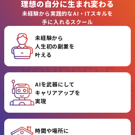
理想の自分に生まれ変わる
未経験から実践的なAI・ITスキルを
手に入れるスクール
未経験から
人生初の副業を
REINVENT
叶える
YOURSELF
AIを武器にして
AT AI COLLEGE
キャリアアップを
実現
時間や場所に