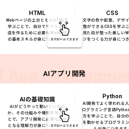
HTML
CSS
Webページの土台となるHTMLを
文字の色や配置、デザ
学ぶことで、自分でサイトの構
整ができるCSSを学ぶ
造を作るために必要なWeb制作
見た目が整った美しいW
の基本スキルが身につきます。
ジをつくる力が身につ
スクロールできます
I App Developme
AIアプリ開発
Python
AIの基礎知識
AI開発でよく使われる
AIがどうやって動いているの
ログラミング言語Pytho
か、その仕組みや種類を学ぶこ
方を学ぶことで、自分の
とで、アプリ開発に必要な土台
を動かせるプログラミ
となる理解力が身につきます。
スクロールできます
ルが身につきます