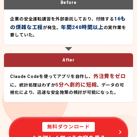
Before
16も
企業の安全運転講習を外部委託しており、付随する
の煩雑な工程
年間240時間以上
が発生。
の実作業を
要していた。
After
外注費をゼロ
Claude Codeを使ってアプリを自作し、
5分へ劇的に短縮
に。統計処理はわずか
。データの可
視化により、迅速な安全施策の検討が可能になった。
無料ダウンロード