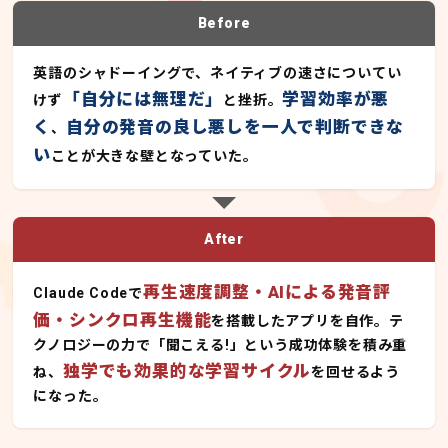
Before
英語のシャドーイングで、ネイティブの速さについてい
「自分には無理だ」
学習効率が悪
けず
と挫折。
く
自分の発音の良し悪しを一人で判断できな
、
い
ことが大きな壁となっていた。
After
再生速度調整・AIによる発音評
Claude Codeで
価・シンクロ再生機能
を搭載したアプリを自作。テ
クノロジーの力で「聞こえる!」という成功体験を積み重
独学でも効果的な学習サイクル
ね、
を回せるよう
になった。