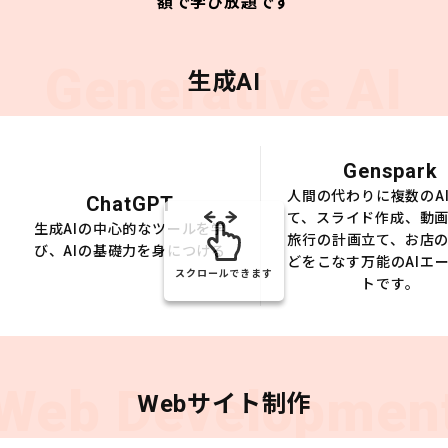
額で学び放題です
Generative AI
生成AI
Genspark
人間の代わりに複数のA
ChatGPT
て、スライド作成、動
生成AIの中心的なツールを学
旅行の計画立て、お店
び、AIの基礎力を身につける
どをこなす万能のAIエ
スクロールできます
トです。
Web Developmen
Webサイト制作