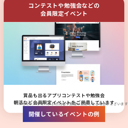
コンテストや勉強会などの
会員限定イベント
賞品も出るアプリコンテストや勉強会
朝活など会員限定イベントをご用意しています
※セミナーやイベントの内容や頻度は変更となる場合がございます
開催しているイベントの例