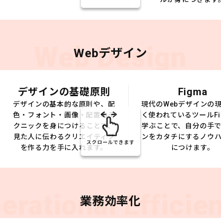
Web Design
Webデザイン
デザインの基礎原則
Figma
デザインの基本的な原則や、配
現代のWebデザインの
色・フォント・画像・配置のテ
く使われているツールFi
クニックを身につけることで、
学ぶことで、自分の手
見た人に伝わるクリエイティブ
ンをカタチにするノウ
スクロールできます
を作る力を手に入れます。
につけます。
erational Efficie
業務効率化