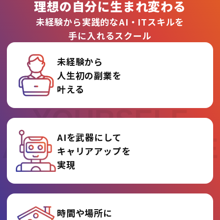
理想の自分に生まれ変わる
未経験から実践的なAI・ITスキルを
手に入れるスクール
未経験から
人生初の副業を
REINVENT
叶える
YOURSELF
AIを武器にして
AT AI COLLEGE
キャリアアップを
実現
時間や場所に