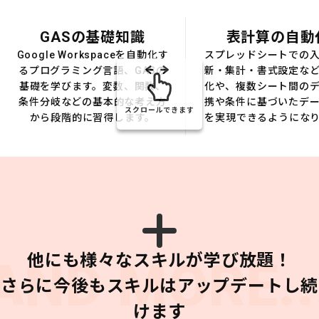
GASの基礎知識
表計算の自動
Google Workspaceを自動化す
スプレッドシートでの
るプログラミング言語、GASの
新・集計・書式設定な
基礎を学びます。変数、関数、
化や、複数シート間の
条件分岐などの基本的な考え方
携や条件に基づいたデ
スクロールできます
から段階的に習得します。
を実現できるようにな
他にも様々なスキルが学び放題！
AND MORE..
さらに今後もスキルはアップデートし続
けます