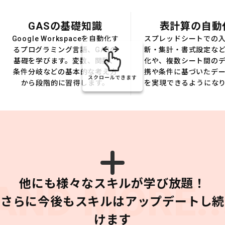
GASの基礎知識
表計算の自動
Google Workspaceを自動化す
スプレッドシートでの
るプログラミング言語、GASの
新・集計・書式設定な
基礎を学びます。変数、関数、
化や、複数シート間の
条件分岐などの基本的な考え方
携や条件に基づいたデ
スクロールできます
から段階的に習得します。
を実現できるようにな
他にも様々なスキルが学び放題！
AND MORE..
さらに今後もスキルはアップデートし続
けます