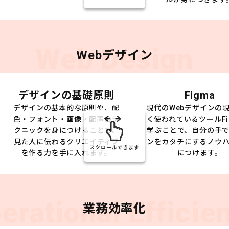
Web Design
Webデザイン
デザインの基礎原則
Figma
デザインの基本的な原則や、配
現代のWebデザインの
色・フォント・画像・配置のテ
く使われているツールFi
クニックを身につけることで、
学ぶことで、自分の手
見た人に伝わるクリエイティブ
ンをカタチにするノウ
スクロールできます
を作る力を手に入れます。
につけます。
erational Efficie
業務効率化