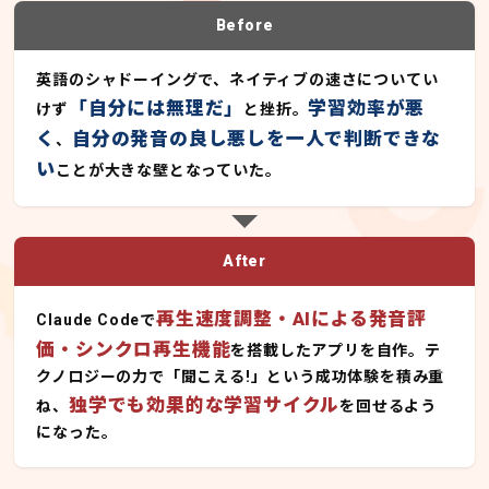
Before
英語のシャドーイングで、ネイティブの速さについてい
「自分には無理だ」
学習効率が悪
けず
と挫折。
く
自分の発音の良し悪しを一人で判断できな
、
い
ことが大きな壁となっていた。
After
再生速度調整・AIによる発音評
Claude Codeで
価・シンクロ再生機能
を搭載したアプリを自作。テ
クノロジーの力で「聞こえる!」という成功体験を積み重
独学でも効果的な学習サイクル
ね、
を回せるよう
になった。