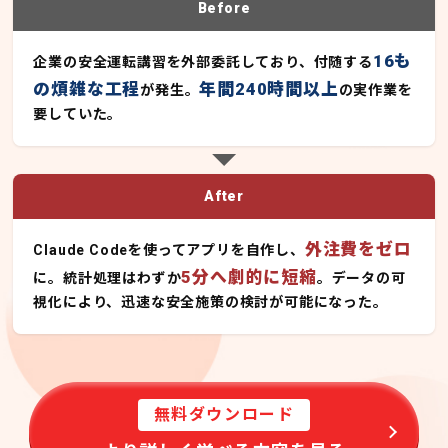
Before
16も
企業の安全運転講習を外部委託しており、付随する
の煩雑な工程
年間240時間以上
が発生。
の実作業を
要していた。
After
外注費をゼロ
Claude Codeを使ってアプリを自作し、
5分へ劇的に短縮
に。統計処理はわずか
。データの可
視化により、迅速な安全施策の検討が可能になった。
無料ダウンロード