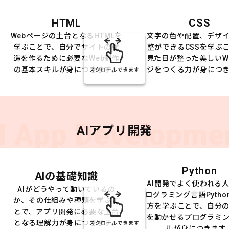
HTML
CSS
Webページの土台となるHTMLを
文字の色や配置、デザ
学ぶことで、自分でサイトの構
整ができるCSSを学ぶ
造を作るために必要なWeb制作
見た目が整った美しいW
の基本スキルが身につきます。
ジをつくる力が身につ
スクロールできます
I App Developme
AIアプリ開発
Python
AIの基礎知識
AI開発でよく使われる
AIがどうやって動いているの
ログラミング言語Pytho
か、その仕組みや種類を学ぶこ
方を学ぶことで、自分の
とで、アプリ開発に必要な土台
を動かせるプログラミ
となる理解力が身につきます。
スクロールできます
ルが身につきます