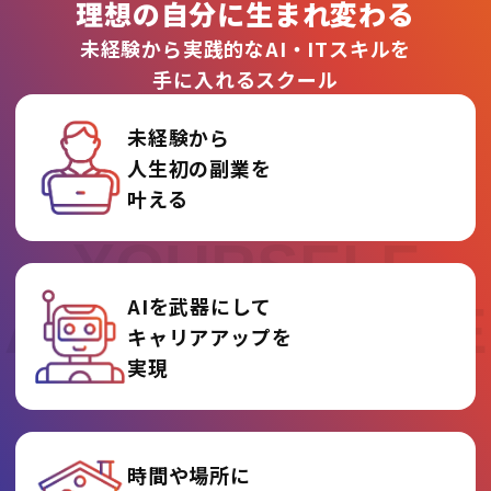
理想の自分に生まれ変わる
未経験から実践的なAI・ITスキルを
手に入れるスクール
未経験から
人生初の副業を
REINVENT
叶える
YOURSELF
AIを武器にして
AT AI COLLEGE
キャリアアップを
実現
時間や場所に