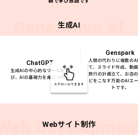
額で学び放題です
Generative AI
生成AI
Genspark
人間の代わりに複数のA
ChatGPT
て、スライド作成、動
生成AIの中心的なツールを学
旅行の計画立て、お店
び、AIの基礎力を身につける
どをこなす万能のAIエ
スクロールできます
トです。
Web Developmen
Webサイト制作