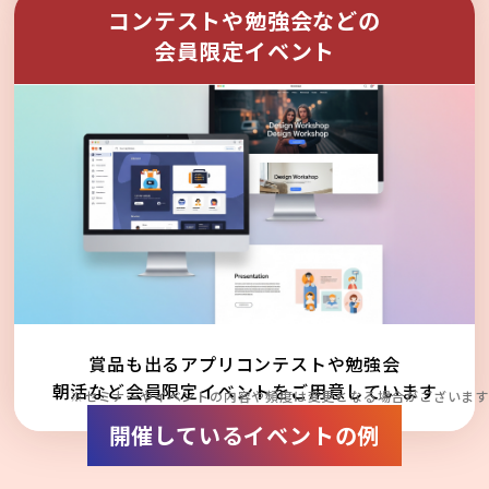
コンテストや勉強会などの
会員限定イベント
賞品も出るアプリコンテストや勉強会
朝活など会員限定イベントをご用意しています
※セミナーやイベントの内容や頻度は変更となる場合がございます
開催しているイベントの例