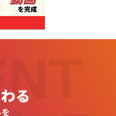
ENT
変わる
ルを