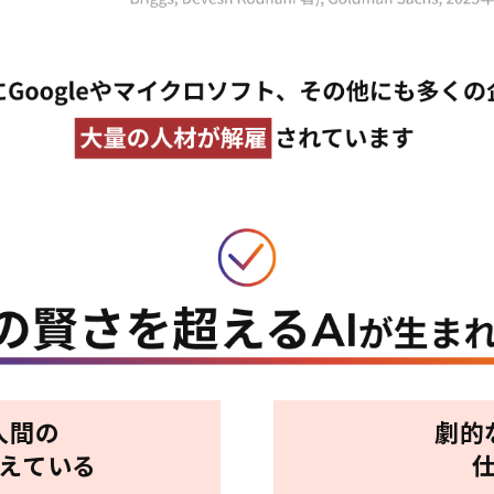
人間の
劇的
超えている