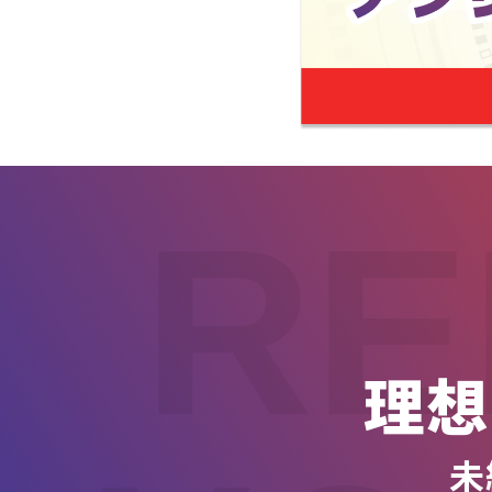
RE
理想
未