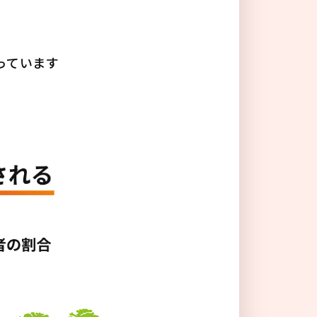
る
っています