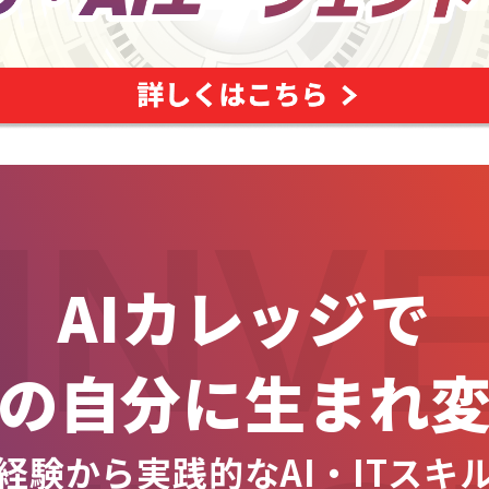
INV
AIカレッジで
の自分に生まれ
経験から実践的なAI・ITスキ