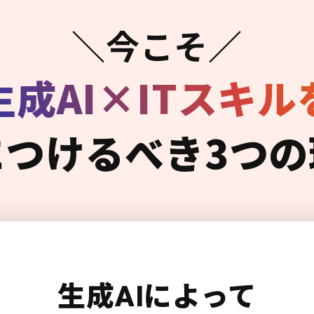
＼今こそ／
生成AI×ITスキル
につけるべき3つの
生成AIによって