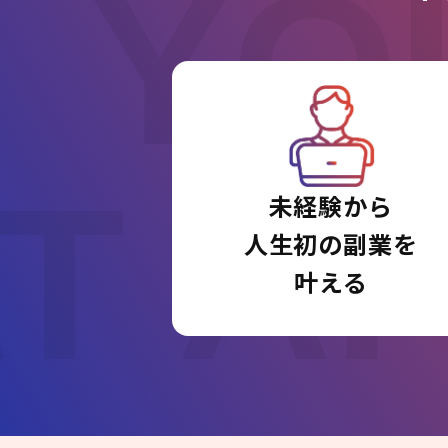
YO
T A
未経験から
人生初の副業を
叶える