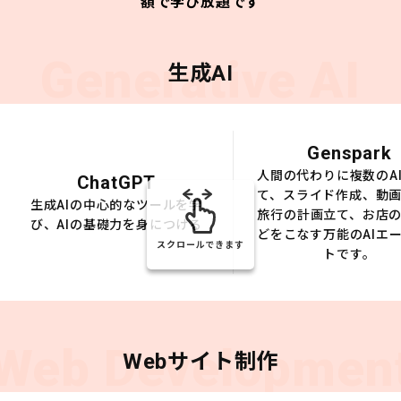
額で学び放題です
Generative AI
生成AI
Genspark
人間の代わりに複数のA
ChatGPT
て、スライド作成、動
生成AIの中心的なツールを学
旅行の計画立て、お店
び、AIの基礎力を身につける
どをこなす万能のAIエ
スクロールできます
トです。
Web Developmen
Webサイト制作