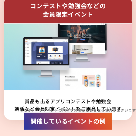
コンテストや勉強会などの
会員限定イベント
賞品も出るアプリコンテストや勉強会
朝活など会員限定イベントをご用意しています
※セミナーやイベントの内容や頻度は変更となる場合がございます
開催しているイベントの例