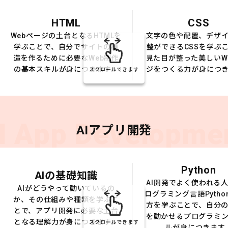
HTML
CSS
Webページの土台となるHTMLを
文字の色や配置、デザ
学ぶことで、自分でサイトの構
整ができるCSSを学ぶ
造を作るために必要なWeb制作
見た目が整った美しいW
の基本スキルが身につきます。
ジをつくる力が身につ
スクロールできます
I App Developme
AIアプリ開発
Python
AIの基礎知識
AI開発でよく使われる
AIがどうやって動いているの
ログラミング言語Pytho
か、その仕組みや種類を学ぶこ
方を学ぶことで、自分の
とで、アプリ開発に必要な土台
を動かせるプログラミ
となる理解力が身につきます。
スクロールできます
ルが身につきます