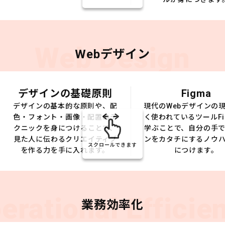
Web Design
Webデザイン
デザインの基礎原則
Figma
デザインの基本的な原則や、配
現代のWebデザインの
色・フォント・画像・配置のテ
く使われているツールFi
クニックを身につけることで、
学ぶことで、自分の手
見た人に伝わるクリエイティブ
ンをカタチにするノウ
スクロールできます
を作る力を手に入れます。
につけます。
erational Efficie
業務効率化