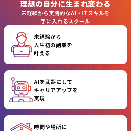
理想の自分に生まれ変わる
未経験から実践的なAI・ITスキルを
手に入れるスクール
未経験から
人生初の副業を
REINVENT
叶える
YOURSELF
AIを武器にして
AT AI COLLEGE
キャリアアップを
実現
時間や場所に