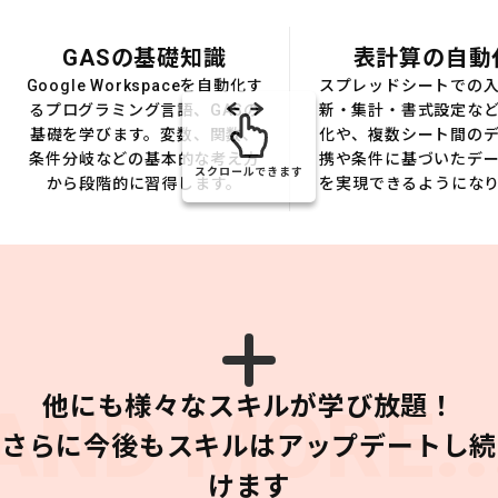
GASの基礎知識
表計算の自動
Google Workspaceを自動化す
スプレッドシートでの
るプログラミング言語、GASの
新・集計・書式設定な
基礎を学びます。変数、関数、
化や、複数シート間の
条件分岐などの基本的な考え方
携や条件に基づいたデ
スクロールできます
から段階的に習得します。
を実現できるようにな
他にも様々なスキルが学び放題！
AND MORE..
さらに今後もスキルはアップデートし続
けます