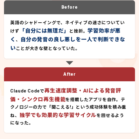
Before
英語のシャドーイングで、ネイティブの速さについてい
「自分には無理だ」
学習効率が悪
けず
と挫折。
く
自分の発音の良し悪しを一人で判断できな
、
い
ことが大きな壁となっていた。
After
再生速度調整・AIによる発音評
Claude Codeで
価・シンクロ再生機能
を搭載したアプリを自作。テ
クノロジーの力で「聞こえる!」という成功体験を積み重
独学でも効果的な学習サイクル
ね、
を回せるよう
になった。