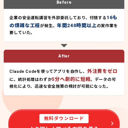
Before
16も
企業の安全運転講習を外部委託しており、付随する
の煩雑な工程
年間240時間以上
が発生。
の実作業を
要していた。
After
外注費をゼロ
Claude Codeを使ってアプリを自作し、
5分へ劇的に短縮
に。統計処理はわずか
。データの可
視化により、迅速な安全施策の検討が可能になった。
無料ダウンロード