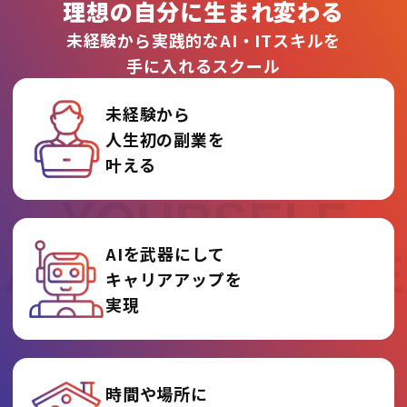
理想の自分に生まれ変わる
未経験から実践的なAI・ITスキルを
手に入れるスクール
未経験から
人生初の副業を
REINVENT
叶える
YOURSELF
AIを武器にして
AT AI COLLEGE
キャリアアップを
実現
時間や場所に