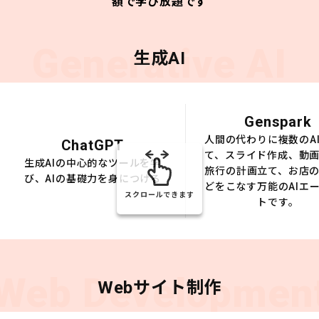
額で学び放題です
Generative AI
生成AI
Genspark
人間の代わりに複数のA
ChatGPT
て、スライド作成、動
生成AIの中心的なツールを学
旅行の計画立て、お店
び、AIの基礎力を身につける
どをこなす万能のAIエ
スクロールできます
トです。
Web Developmen
Webサイト制作