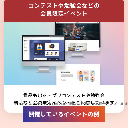
コンテストや勉強会などの
会員限定イベント
賞品も出るアプリコンテストや勉強会
朝活など会員限定イベントをご用意しています
※セミナーやイベントの内容や頻度は変更となる場合がございます
開催しているイベントの例