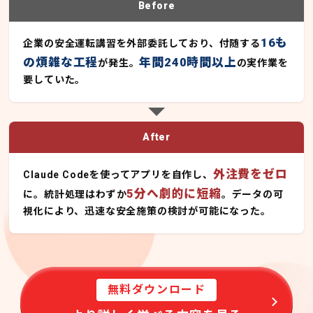
Before
16も
企業の安全運転講習を外部委託しており、付随する
の煩雑な工程
年間240時間以上
が発生。
の実作業を
要していた。
After
外注費をゼロ
Claude Codeを使ってアプリを自作し、
5分へ劇的に短縮
に。統計処理はわずか
。データの可
視化により、迅速な安全施策の検討が可能になった。
無料ダウンロード