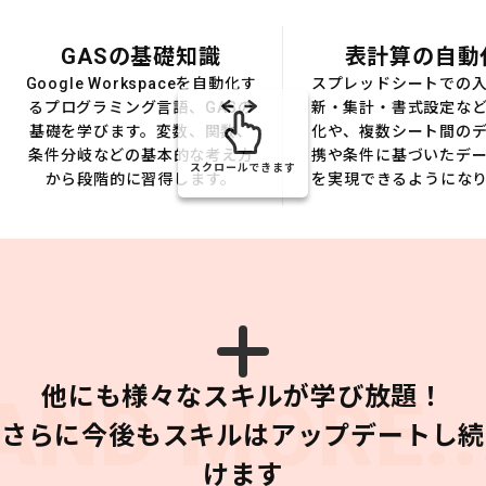
GASの基礎知識
表計算の自動
Google Workspaceを自動化す
スプレッドシートでの
るプログラミング言語、GASの
新・集計・書式設定な
基礎を学びます。変数、関数、
化や、複数シート間の
条件分岐などの基本的な考え方
携や条件に基づいたデ
スクロールできます
から段階的に習得します。
を実現できるようにな
他にも様々なスキルが学び放題！
AND MORE..
さらに今後もスキルはアップデートし続
けます