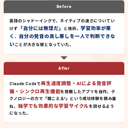
Before
英語のシャドーイングで、ネイティブの速さについてい
「自分には無理だ」
学習効率が悪
けず
と挫折。
く
自分の発音の良し悪しを一人で判断できな
、
い
ことが大きな壁となっていた。
After
再生速度調整・AIによる発音評
Claude Codeで
価・シンクロ再生機能
を搭載したアプリを自作。テ
クノロジーの力で「聞こえる!」という成功体験を積み重
独学でも効果的な学習サイクル
ね、
を回せるよう
になった。