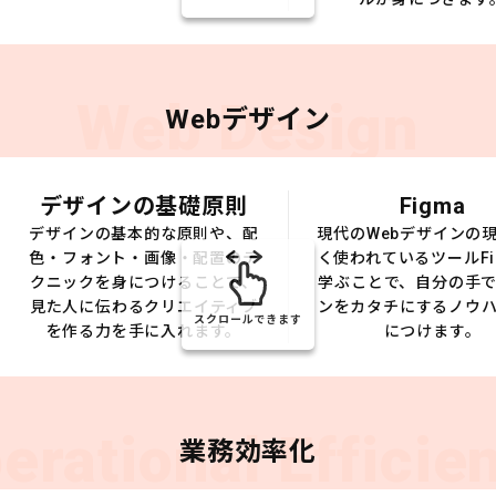
Web Design
Webデザイン
デザインの基礎原則
Figma
デザインの基本的な原則や、配
現代のWebデザインの
色・フォント・画像・配置のテ
く使われているツールFi
クニックを身につけることで、
学ぶことで、自分の手
見た人に伝わるクリエイティブ
ンをカタチにするノウ
スクロールできます
を作る力を手に入れます。
につけます。
erational Efficie
業務効率化