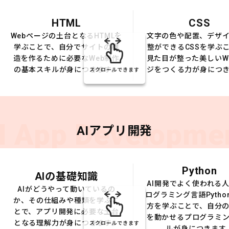
HTML
CSS
Webページの土台となるHTMLを
文字の色や配置、デザ
学ぶことで、自分でサイトの構
整ができるCSSを学ぶ
造を作るために必要なWeb制作
見た目が整った美しいW
の基本スキルが身につきます。
ジをつくる力が身につ
スクロールできます
I App Developme
AIアプリ開発
Python
AIの基礎知識
AI開発でよく使われる
AIがどうやって動いているの
ログラミング言語Pytho
か、その仕組みや種類を学ぶこ
方を学ぶことで、自分の
とで、アプリ開発に必要な土台
を動かせるプログラミ
となる理解力が身につきます。
スクロールできます
ルが身につきます