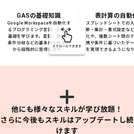
GASの基礎知識
表計算の自動
Google Workspaceを自動化す
スプレッドシートでの
るプログラミング言語、GASの
新・集計・書式設定な
基礎を学びます。変数、関数、
化や、複数シート間の
条件分岐などの基本的な考え方
携や条件に基づいたデ
スクロールできます
から段階的に習得します。
を実現できるようにな
他にも様々なスキルが学び放題！
AND MORE..
さらに今後もスキルはアップデートし続
けます