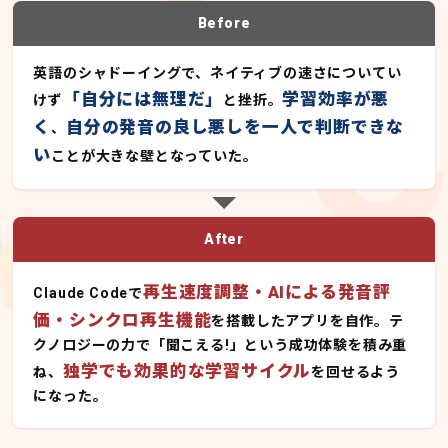
Before
英語のシャドーイングで、ネイティブの速さについてい
「自分には無理だ」
学習効率が悪
けず
と挫折。
く
自分の発音の良し悪しを一人で判断できな
、
い
ことが大きな壁となっていた。
After
再生速度調整・AIによる発音評
Claude Codeで
価・シンクロ再生機能
を搭載したアプリを自作。テ
クノロジーの力で「聞こえる!」という成功体験を積み重
独学でも効果的な学習サイクル
ね、
を回せるよう
になった。