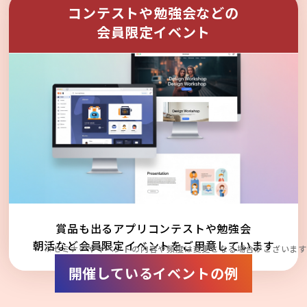
コンテストや勉強会などの
会員限定イベント
賞品も出るアプリコンテストや勉強会
朝活など会員限定イベントをご用意しています
※セミナーやイベントの内容や頻度は変更となる場合がございます
開催しているイベントの例