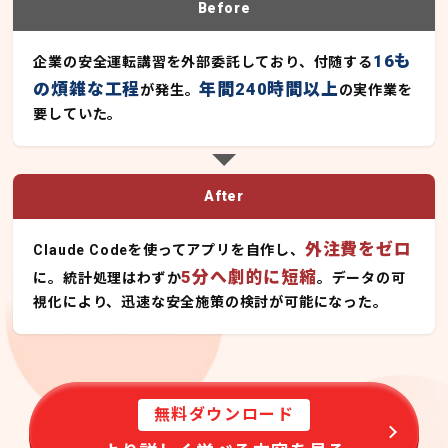
Before
16も
企業の安全運転講習を外部委託しており、付随する
の煩雑な工程
年間240時間以上
が発生。
の実作業を
要していた。
After
外注費をゼロ
Claude Codeを使ってアプリを自作し、
5分へ劇的に短縮
に。統計処理はわずか
。データの可
視化により、迅速な安全施策の検討が可能になった。
無料ダウンロード