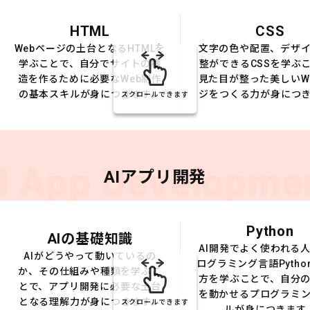
HTML
CSS
Webページの土台となるHTMLを
文字の色や配置、デザ
学ぶことで、自分でサイトの構
整ができるCSSを学ぶ
造を作るために必要なWeb制作
見た目が整った美しいW
の基本スキルが身につきます。
ジをつくる力が身につ
スクロールできます
I App Developme
AIアプリ開発
Python
AIの基礎知識
AI開発でよく使われる
AIがどうやって動いているの
ログラミング言語Pytho
か、その仕組みや種類を学ぶこ
方を学ぶことで、自分の
とで、アプリ開発に必要な土台
を動かせるプログラミ
となる理解力が身につきます。
スクロールできます
ルが身につきます