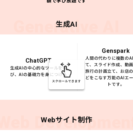
額で学び放題です
Generative AI
生成AI
Genspark
人間の代わりに複数のA
ChatGPT
て、スライド作成、動
生成AIの中心的なツールを学
旅行の計画立て、お店
び、AIの基礎力を身につける
どをこなす万能のAIエ
スクロールできます
トです。
Web Developmen
Webサイト制作