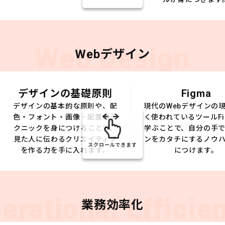
Web Design
Webデザイン
デザインの基礎原則
Figma
デザインの基本的な原則や、配
現代のWebデザインの
色・フォント・画像・配置のテ
く使われているツールFi
クニックを身につけることで、
学ぶことで、自分の手
見た人に伝わるクリエイティブ
ンをカタチにするノウ
スクロールできます
を作る力を手に入れます。
につけます。
erational Efficie
業務効率化