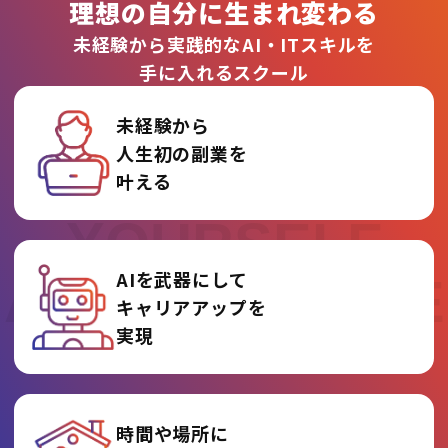
理想の自分に生まれ変わる
未経験から実践的なAI・ITスキルを
手に入れるスクール
未経験から
人生初の副業を
REINVENT
叶える
YOURSELF
AIを武器にして
AT AI COLLEGE
キャリアアップを
実現
時間や場所に