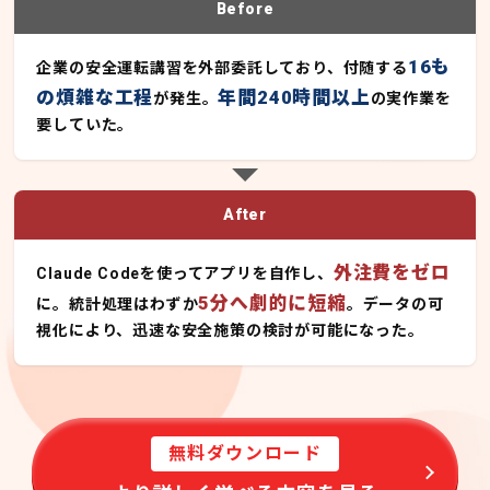
Before
16も
企業の安全運転講習を外部委託しており、付随する
の煩雑な工程
年間240時間以上
が発生。
の実作業を
要していた。
After
外注費をゼロ
Claude Codeを使ってアプリを自作し、
5分へ劇的に短縮
に。統計処理はわずか
。データの可
視化により、迅速な安全施策の検討が可能になった。
無料ダウンロード