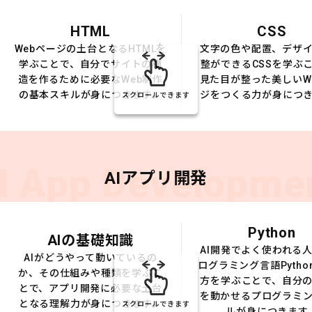
HTML
CSS
Webページの土台となるHTMLを
文字の色や配置、デザ
学ぶことで、自分でサイトの構
整ができるCSSを学ぶ
造を作るために必要なWeb制作
見た目が整った美しいW
の基本スキルが身につきます。
ジをつくる力が身につ
スクロールできます
I App Developme
AIアプリ開発
Python
AIの基礎知識
AI開発でよく使われる
AIがどうやって動いているの
ログラミング言語Pytho
か、その仕組みや種類を学ぶこ
方を学ぶことで、自分の
とで、アプリ開発に必要な土台
を動かせるプログラミ
となる理解力が身につきます。
スクロールできます
ルが身につきます