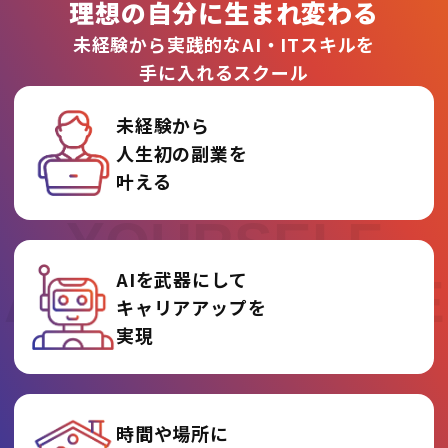
理想の自分に生まれ変わる
未経験から実践的なAI・ITスキルを
手に入れるスクール
未経験から
人生初の副業を
REINVENT
叶える
YOURSELF
AIを武器にして
AT AI COLLEGE
キャリアアップを
実現
時間や場所に