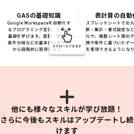
GASの基礎知識
表計算の自動
Google Workspaceを自動化す
スプレッドシートでの
るプログラミング言語、GASの
新・集計・書式設定な
基礎を学びます。変数、関数、
化や、複数シート間の
条件分岐などの基本的な考え方
携や条件に基づいたデ
スクロールできます
から段階的に習得します。
を実現できるようにな
他にも様々なスキルが学び放題！
AND MORE..
さらに今後もスキルはアップデートし続
けます