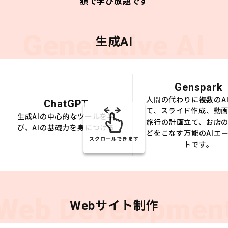
額で学び放題です
Generative AI
生成AI
Genspark
人間の代わりに複数のA
ChatGPT
て、スライド作成、動
生成AIの中心的なツールを学
旅行の計画立て、お店
び、AIの基礎力を身につける
どをこなす万能のAIエ
スクロールできます
トです。
Web Developmen
Webサイト制作