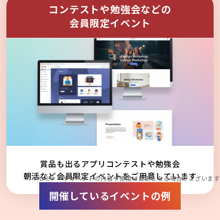
コンテストや勉強会などの
会員限定イベント
賞品も出るアプリコンテストや勉強会
朝活など会員限定イベントをご用意しています
※セミナーやイベントの内容や頻度は変更となる場合がございます
開催しているイベントの例