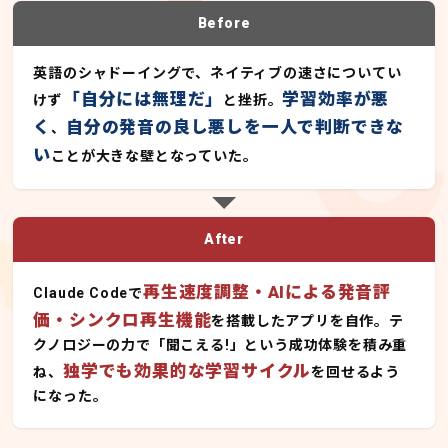
Before
英語のシャドーイングで、ネイティブの速さについてい
「自分には無理だ」
学習効率が悪
けず
と挫折。
く
自分の発音の良し悪しを一人で判断できな
、
い
ことが大きな壁となっていた。
After
再生速度調整・AIによる発音評
Claude Codeで
価・シンクロ再生機能
を搭載したアプリを自作。テ
クノロジーの力で「聞こえる!」という成功体験を積み重
独学でも効果的な学習サイクル
ね、
を回せるよう
になった。