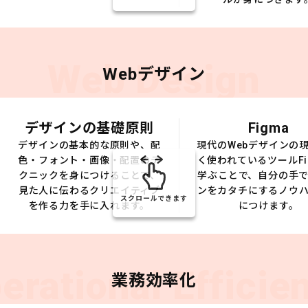
Web Design
Webデザイン
デザインの基礎原則
Figma
デザインの基本的な原則や、配
現代のWebデザインの
色・フォント・画像・配置のテ
く使われているツールFi
クニックを身につけることで、
学ぶことで、自分の手
見た人に伝わるクリエイティブ
ンをカタチにするノウ
スクロールできます
を作る力を手に入れます。
につけます。
erational Efficie
業務効率化