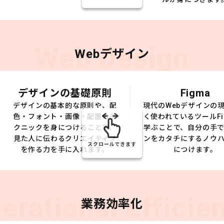
Web Design
Webデザイン
デザインの基礎原則
Figma
デザインの基本的な原則や、配
現代のWebデザインの
色・フォント・画像・配置のテ
く使われているツールFi
クニックを身につけることで、
学ぶことで、自分の手
見た人に伝わるクリエイティブ
ンをカタチにするノウ
スクロールできます
を作る力を手に入れます。
につけます。
erational Efficie
業務効率化