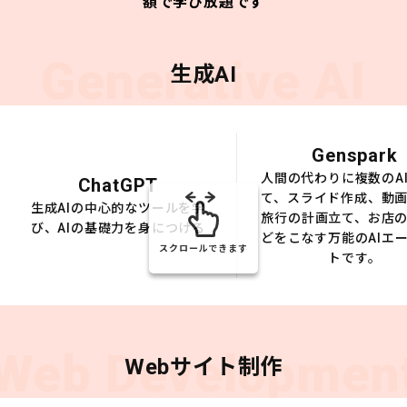
額で学び放題です
Generative AI
生成AI
Genspark
人間の代わりに複数のA
ChatGPT
て、スライド作成、動
生成AIの中心的なツールを学
旅行の計画立て、お店
び、AIの基礎力を身につける
どをこなす万能のAIエ
スクロールできます
トです。
Web Developmen
Webサイト制作