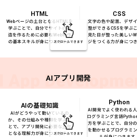
HTML
CSS
Webページの土台となるHTMLを
文字の色や配置、デザ
学ぶことで、自分でサイトの構
整ができるCSSを学ぶ
造を作るために必要なWeb制作
見た目が整った美しいW
の基本スキルが身につきます。
ジをつくる力が身につ
スクロールできます
I App Developme
AIアプリ開発
Python
AIの基礎知識
AI開発でよく使われる
AIがどうやって動いているの
ログラミング言語Pytho
か、その仕組みや種類を学ぶこ
方を学ぶことで、自分の
とで、アプリ開発に必要な土台
を動かせるプログラミ
となる理解力が身につきます。
スクロールできます
ルが身につきます