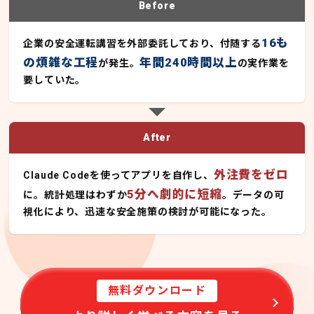
Before
16も
企業の安全運転講習を外部委託しており、付随する
の煩雑な工程
年間240時間以上
が発生。
の実作業を
要していた。
After
外注費をゼロ
Claude Codeを使ってアプリを自作し、
5分へ劇的に短縮
に。統計処理はわずか
。データの可
視化により、迅速な安全施策の検討が可能になった。
無料ダウンロード