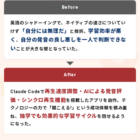
Before
英語のシャドーイングで、ネイティブの速さについてい
「自分には無理だ」
学習効率が悪
けず
と挫折。
く
自分の発音の良し悪しを一人で判断できな
、
い
ことが大きな壁となっていた。
After
再生速度調整・AIによる発音評
Claude Codeで
価・シンクロ再生機能
を搭載したアプリを自作。テ
クノロジーの力で「聞こえる!」という成功体験を積み重
独学でも効果的な学習サイクル
ね、
を回せるよう
になった。