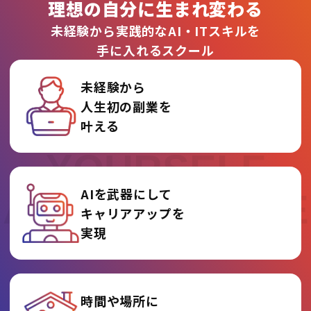
理想の自分に生まれ変わる
未経験から実践的なAI・ITスキルを
手に入れるスクール
未経験から
人生初の副業を
REINVENT
叶える
YOURSELF
AIを武器にして
AT AI COLLEGE
キャリアアップを
実現
時間や場所に