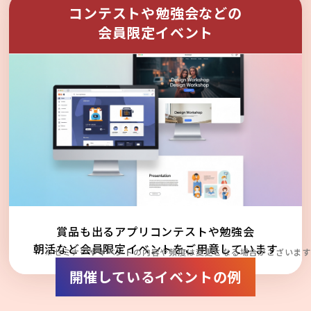
コンテストや勉強会などの
会員限定イベント
賞品も出るアプリコンテストや勉強会
朝活など会員限定イベントをご用意しています
※セミナーやイベントの内容や頻度は変更となる場合がございます
開催しているイベントの例