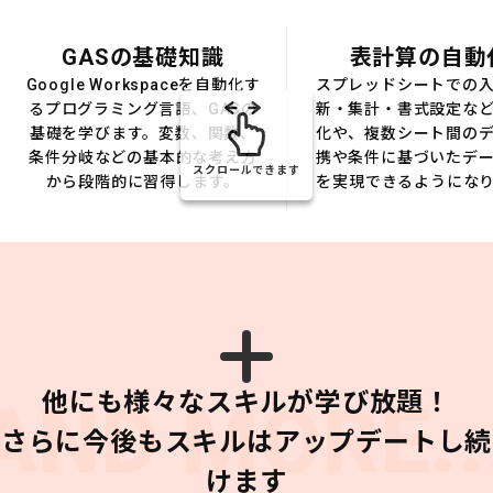
GASの基礎知識
表計算の自動
Google Workspaceを自動化す
スプレッドシートでの
るプログラミング言語、GASの
新・集計・書式設定な
基礎を学びます。変数、関数、
化や、複数シート間の
条件分岐などの基本的な考え方
携や条件に基づいたデ
スクロールできます
から段階的に習得します。
を実現できるようにな
他にも様々なスキルが学び放題！
AND MORE..
さらに今後もスキルはアップデートし続
けます