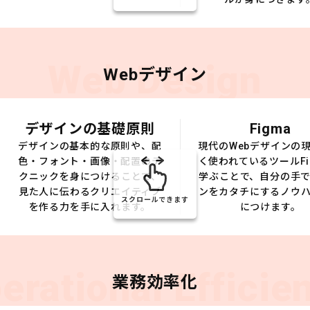
Web Design
Webデザイン
デザインの基礎原則
Figma
デザインの基本的な原則や、配
現代のWebデザインの
色・フォント・画像・配置のテ
く使われているツールFi
クニックを身につけることで、
学ぶことで、自分の手
見た人に伝わるクリエイティブ
ンをカタチにするノウ
スクロールできます
を作る力を手に入れます。
につけます。
erational Efficie
業務効率化