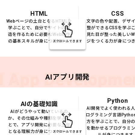
HTML
CSS
Webページの土台となるHTMLを
文字の色や配置、デザ
学ぶことで、自分でサイトの構
整ができるCSSを学ぶ
造を作るために必要なWeb制作
見た目が整った美しいW
の基本スキルが身につきます。
ジをつくる力が身につ
スクロールできます
I App Developme
AIアプリ開発
Python
AIの基礎知識
AI開発でよく使われる
AIがどうやって動いているの
ログラミング言語Pytho
か、その仕組みや種類を学ぶこ
方を学ぶことで、自分の
とで、アプリ開発に必要な土台
を動かせるプログラミ
となる理解力が身につきます。
スクロールできます
ルが身につきます