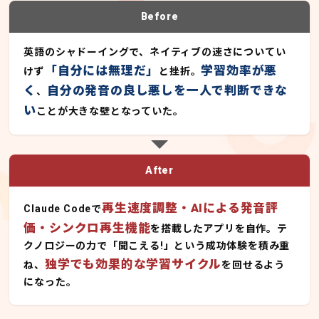
Before
英語のシャドーイングで、ネイティブの速さについてい
「自分には無理だ」
学習効率が悪
けず
と挫折。
く
自分の発音の良し悪しを一人で判断できな
、
い
ことが大きな壁となっていた。
After
再生速度調整・AIによる発音評
Claude Codeで
価・シンクロ再生機能
を搭載したアプリを自作。テ
クノロジーの力で「聞こえる!」という成功体験を積み重
独学でも効果的な学習サイクル
ね、
を回せるよう
になった。