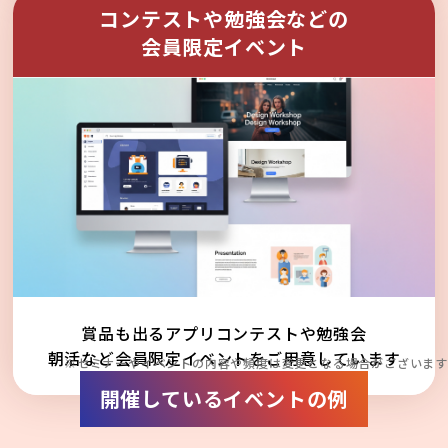
コンテストや勉強会などの
会員限定イベント
賞品も出るアプリコンテストや勉強会
朝活など会員限定イベントをご用意しています
※セミナーやイベントの内容や頻度は変更となる場合がございます
開催しているイベントの例