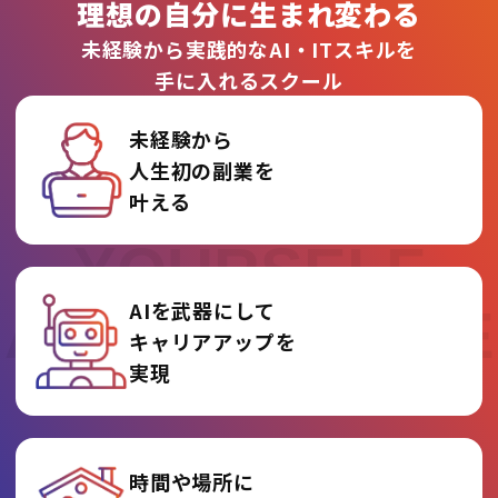
理想の自分に生まれ変わる
未経験から実践的なAI・ITスキルを
手に入れるスクール
未経験から
人生初の副業を
REINVENT
叶える
YOURSELF
AIを武器にして
AT AI COLLEGE
キャリアアップを
実現
時間や場所に