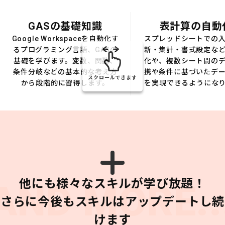
GASの基礎知識
表計算の自動
Google Workspaceを自動化す
スプレッドシートでの
るプログラミング言語、GASの
新・集計・書式設定な
基礎を学びます。変数、関数、
化や、複数シート間の
条件分岐などの基本的な考え方
携や条件に基づいたデ
スクロールできます
から段階的に習得します。
を実現できるようにな
他にも様々なスキルが学び放題！
AND MORE..
さらに今後もスキルはアップデートし続
けます