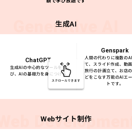
額で学び放題です
Generative AI
生成AI
Genspark
人間の代わりに複数のA
ChatGPT
て、スライド作成、動
生成AIの中心的なツールを学
旅行の計画立て、お店
び、AIの基礎力を身につける
どをこなす万能のAIエ
スクロールできます
トです。
Web Developmen
Webサイト制作