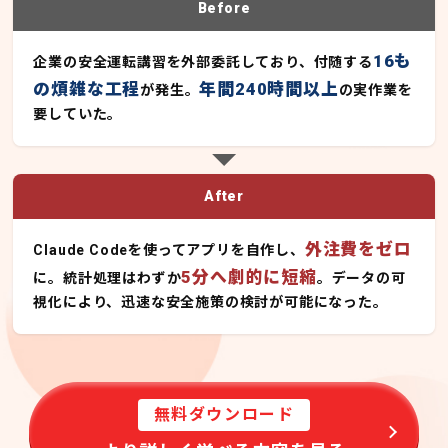
Before
16も
企業の安全運転講習を外部委託しており、付随する
の煩雑な工程
年間240時間以上
が発生。
の実作業を
要していた。
After
外注費をゼロ
Claude Codeを使ってアプリを自作し、
5分へ劇的に短縮
に。統計処理はわずか
。データの可
視化により、迅速な安全施策の検討が可能になった。
無料ダウンロード