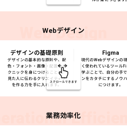
Web Design
Webデザイン
デザインの基礎原則
Figma
デザインの基本的な原則や、配
現代のWebデザインの
色・フォント・画像・配置のテ
く使われているツールFi
クニックを身につけることで、
学ぶことで、自分の手
見た人に伝わるクリエイティブ
ンをカタチにするノウ
スクロールできます
を作る力を手に入れます。
につけます。
erational Efficie
業務効率化