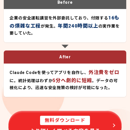
Before
16も
企業の安全運転講習を外部委託しており、付随する
の煩雑な工程
年間240時間以上
が発生。
の実作業を
要していた。
After
外注費をゼロ
Claude Codeを使ってアプリを自作し、
5分へ劇的に短縮
に。統計処理はわずか
。データの可
視化により、迅速な安全施策の検討が可能になった。
無料ダウンロード