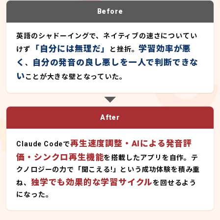
Before
英語のシャドーイングで、ネイティブの速さについてい
「自分には無理だ」
学習効率が悪
けず
と挫折。
く
自分の発音の良し悪しを一人で判断できな
、
い
ことが大きな壁となっていた。
After
再生速度調整・AIによる発音評
Claude Codeで
価・シンクロ再生機能
を搭載したアプリを自作。テ
クノロジーの力で「聞こえる!」という成功体験を積み重
独学でも効果的な学習サイクル
ね、
を回せるよう
になった。