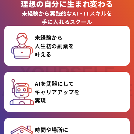
理想の自分に生まれ変わる
未経験から実践的なAI・ITスキルを
手に入れるスクール
未経験から
人生初の副業を
REINVENT
叶える
YOURSELF
AIを武器にして
AT AI COLLEGE
キャリアアップを
実現
時間や場所に