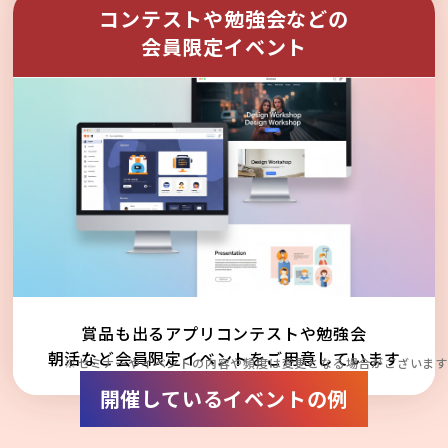
コンテストや勉強会などの
会員限定イベント
賞品も出るアプリコンテストや勉強会
朝活など会員限定イベントをご用意しています
※セミナーやイベントの内容や頻度は変更となる場合がございます
開催しているイベントの例