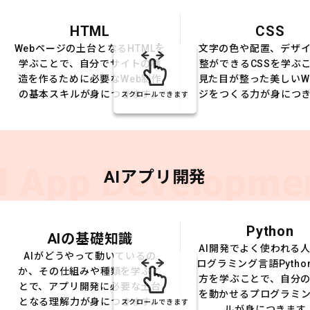
HTML
CSS
Webページの土台となるHTMLを
文字の色や配置、デザ
学ぶことで、自分でサイトの構
整ができるCSSを学ぶ
造を作るために必要なWeb制作
見た目が整った美しいW
の基本スキルが身につきます。
ジをつくる力が身につ
スクロールできます
I App Developme
AIアプリ開発
Python
AIの基礎知識
AI開発でよく使われる
AIがどうやって動いているの
ログラミング言語Pytho
か、その仕組みや種類を学ぶこ
方を学ぶことで、自分の
とで、アプリ開発に必要な土台
を動かせるプログラミ
となる理解力が身につきます。
スクロールできます
ルが身につきます