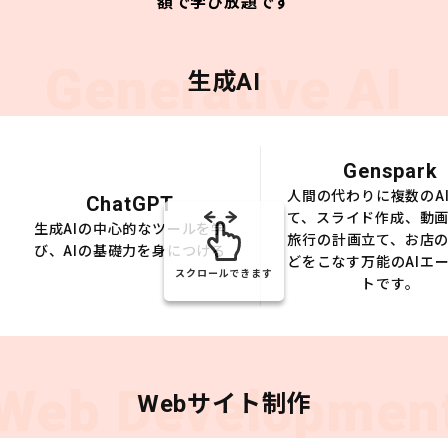
額で学び放題です
Generative AI
生成AI
Genspark
人間の代わりに複数のA
ChatGPT
て、スライド作成、動
生成AIの中心的なツールを学
旅行の計画立て、お店
び、AIの基礎力を身につける
どをこなす万能のAIエ
スクロールできます
トです。
Web Developmen
Webサイト制作