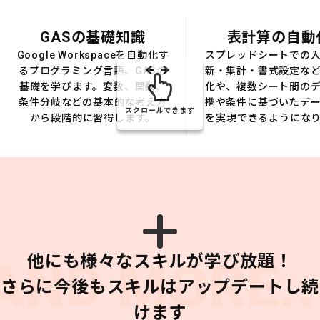
GASの基礎知識
表計算の自動
Google Workspaceを自動化す
スプレッドシートでの
るプログラミング言語、GASの
新・集計・書式設定な
基礎を学びます。変数、関数、
化や、複数シート間の
条件分岐などの基本的な考え方
携や条件に基づいたデ
スクロールできます
から段階的に習得します。
を実現できるようにな
他にも様々なスキルが学び放題！
AND MORE..
さらに今後もスキルはアップデートし続
けます