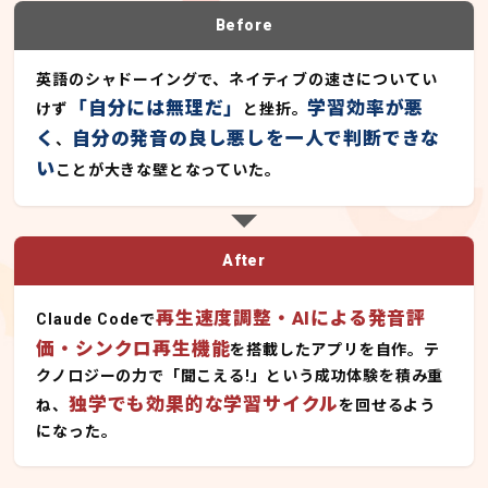
Before
英語のシャドーイングで、ネイティブの速さについてい
「自分には無理だ」
学習効率が悪
けず
と挫折。
く
自分の発音の良し悪しを一人で判断できな
、
い
ことが大きな壁となっていた。
After
再生速度調整・AIによる発音評
Claude Codeで
価・シンクロ再生機能
を搭載したアプリを自作。テ
クノロジーの力で「聞こえる!」という成功体験を積み重
独学でも効果的な学習サイクル
ね、
を回せるよう
になった。