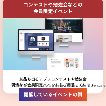
コンテストや勉強会などの
会員限定イベント
賞品も出るアプリコンテストや勉強会
朝活など会員限定イベントをご用意しています
※セミナーやイベントの内容や頻度は変更となる場合がございます
開催しているイベントの例