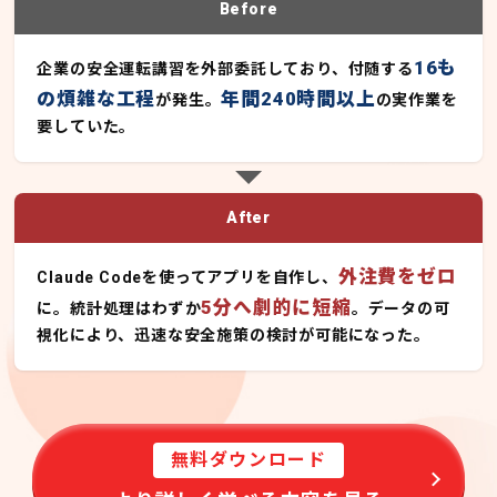
Before
16も
企業の安全運転講習を外部委託しており、付随する
の煩雑な工程
年間240時間以上
が発生。
の実作業を
要していた。
After
外注費をゼロ
Claude Codeを使ってアプリを自作し、
5分へ劇的に短縮
に。統計処理はわずか
。データの可
視化により、迅速な安全施策の検討が可能になった。
無料ダウンロード