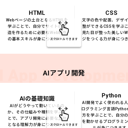
HTML
CSS
Webページの土台となるHTMLを
文字の色や配置、デザ
学ぶことで、自分でサイトの構
整ができるCSSを学ぶ
造を作るために必要なWeb制作
見た目が整った美しいW
の基本スキルが身につきます。
ジをつくる力が身につ
スクロールできます
I App Developme
AIアプリ開発
Python
AIの基礎知識
AI開発でよく使われる
AIがどうやって動いているの
ログラミング言語Pytho
か、その仕組みや種類を学ぶこ
方を学ぶことで、自分の
とで、アプリ開発に必要な土台
を動かせるプログラミ
となる理解力が身につきます。
スクロールできます
ルが身につきます