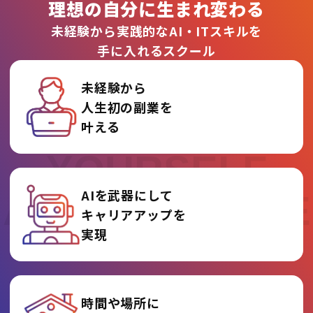
理想の自分に生まれ変わる
未経験から実践的なAI・ITスキルを
手に入れるスクール
未経験から
人生初の副業を
REINVENT
叶える
YOURSELF
AIを武器にして
AT AI COLLEGE
キャリアアップを
実現
時間や場所に