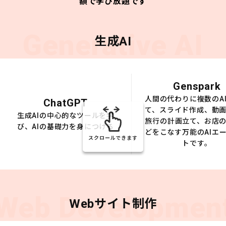
額で学び放題です
Generative AI
生成AI
Genspark
人間の代わりに複数のA
ChatGPT
て、スライド作成、動
生成AIの中心的なツールを学
旅行の計画立て、お店
び、AIの基礎力を身につける
どをこなす万能のAIエ
スクロールできます
トです。
Web Developmen
Webサイト制作