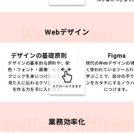
Web Design
Webデザイン
デザインの基礎原則
Figma
デザインの基本的な原則や、配
現代のWebデザインの
色・フォント・画像・配置のテ
く使われているツールFi
クニックを身につけることで、
学ぶことで、自分の手
見た人に伝わるクリエイティブ
ンをカタチにするノウ
スクロールできます
を作る力を手に入れます。
につけます。
erational Efficie
業務効率化