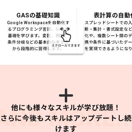
GASの基礎知識
表計算の自動
Google Workspaceを自動化す
スプレッドシートでの
るプログラミング言語、GASの
新・集計・書式設定な
基礎を学びます。変数、関数、
化や、複数シート間の
条件分岐などの基本的な考え方
携や条件に基づいたデ
スクロールできます
から段階的に習得します。
を実現できるようにな
他にも様々なスキルが学び放題！
AND MORE..
さらに今後もスキルはアップデートし続
けます