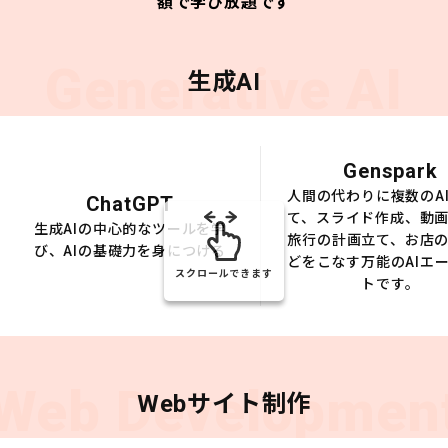
額で学び放題です
Generative AI
生成AI
Genspark
人間の代わりに複数のA
ChatGPT
て、スライド作成、動
生成AIの中心的なツールを学
旅行の計画立て、お店
び、AIの基礎力を身につける
どをこなす万能のAIエ
スクロールできます
トです。
Web Developmen
Webサイト制作