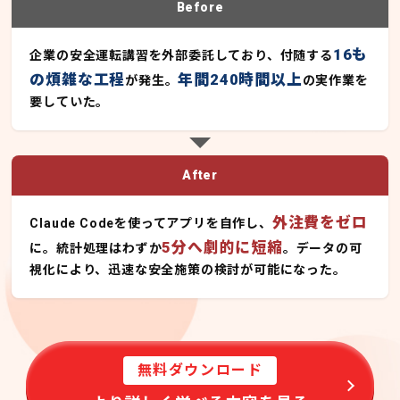
Before
16も
企業の安全運転講習を外部委託しており、付随する
の煩雑な工程
年間240時間以上
が発生。
の実作業を
要していた。
After
外注費をゼロ
Claude Codeを使ってアプリを自作し、
5分へ劇的に短縮
に。統計処理はわずか
。データの可
視化により、迅速な安全施策の検討が可能になった。
無料ダウンロード