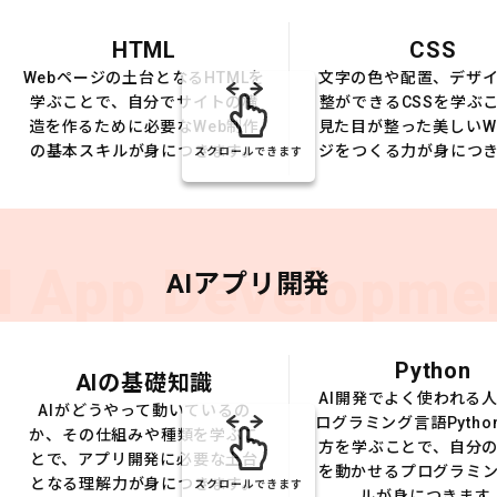
HTML
CSS
Webページの土台となるHTMLを
文字の色や配置、デザ
学ぶことで、自分でサイトの構
整ができるCSSを学ぶ
造を作るために必要なWeb制作
見た目が整った美しいW
の基本スキルが身につきます。
ジをつくる力が身につ
スクロールできます
I App Developme
AIアプリ開発
Python
AIの基礎知識
AI開発でよく使われる
AIがどうやって動いているの
ログラミング言語Pytho
か、その仕組みや種類を学ぶこ
方を学ぶことで、自分の
とで、アプリ開発に必要な土台
を動かせるプログラミ
となる理解力が身につきます。
スクロールできます
ルが身につきます