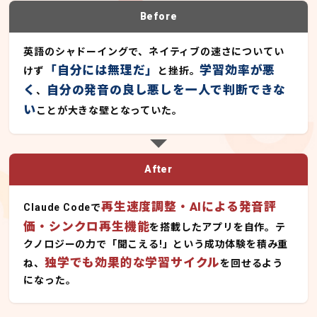
Before
英語のシャドーイングで、ネイティブの速さについてい
「自分には無理だ」
学習効率が悪
けず
と挫折。
く
自分の発音の良し悪しを一人で判断できな
、
い
ことが大きな壁となっていた。
After
再生速度調整・AIによる発音評
Claude Codeで
価・シンクロ再生機能
を搭載したアプリを自作。テ
クノロジーの力で「聞こえる!」という成功体験を積み重
独学でも効果的な学習サイクル
ね、
を回せるよう
になった。