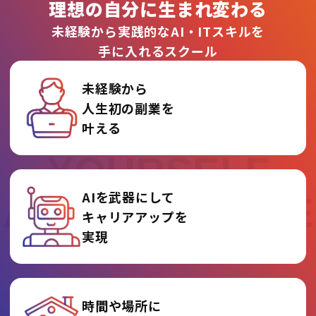
理想の自分に生まれ変わる
未経験から実践的なAI・ITスキルを
手に入れるスクール
未経験から
人生初の副業を
REINVENT
叶える
YOURSELF
AIを武器にして
AT AI COLLEGE
キャリアアップを
実現
時間や場所に