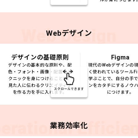
Web Design
Webデザイン
デザインの基礎原則
Figma
デザインの基本的な原則や、配
現代のWebデザインの
色・フォント・画像・配置のテ
く使われているツールFi
クニックを身につけることで、
学ぶことで、自分の手
見た人に伝わるクリエイティブ
ンをカタチにするノウ
スクロールできます
を作る力を手に入れます。
につけます。
erational Efficie
業務効率化