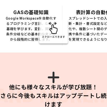
GASの基礎知識
表計算の自動
Google Workspaceを自動化す
スプレッドシートでの
るプログラミング言語、GASの
新・集計・書式設定な
基礎を学びます。変数、関数、
化や、複数シート間の
条件分岐などの基本的な考え方
携や条件に基づいたデ
スクロールできます
から段階的に習得します。
を実現できるようにな
他にも様々なスキルが学び放題！
AND MORE..
さらに今後もスキルはアップデートし続
けます