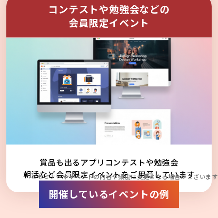
コンテストや勉強会などの
会員限定イベント
賞品も出るアプリコンテストや勉強会
朝活など会員限定イベントをご用意しています
※セミナーやイベントの内容や頻度は変更となる場合がございます
開催しているイベントの例