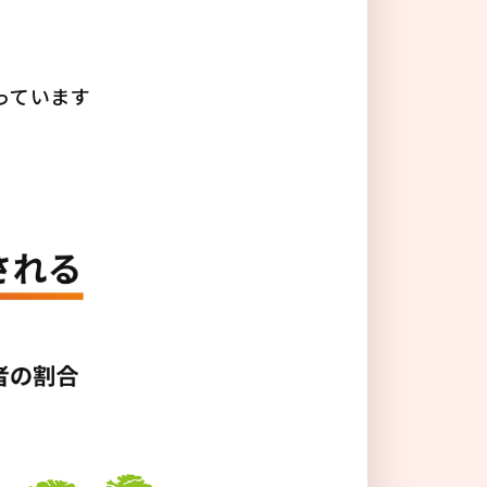
る
っています