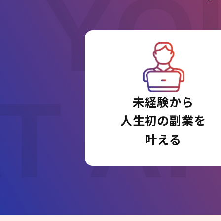
YO
T A
未経験から
人生初の副業を
叶える