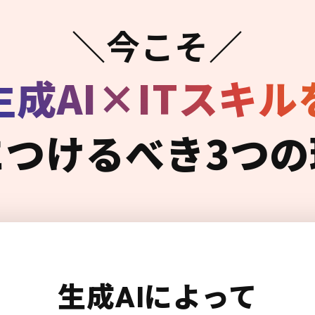
＼今こそ／
生成AI×ITスキル
につけるべき3つの
生成AIによって