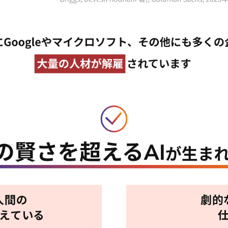
人間の
劇的
超えている