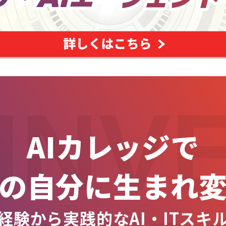
INV
AIカレッジで
の自分に生まれ
経験から実践的なAI・ITスキ