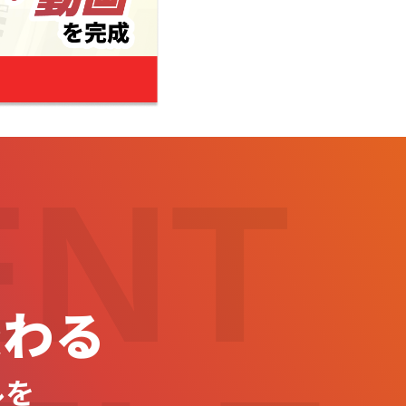
ENT
変わる
ルを