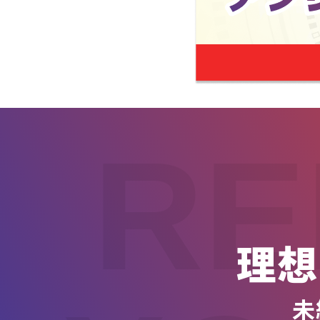
RE
理想
未