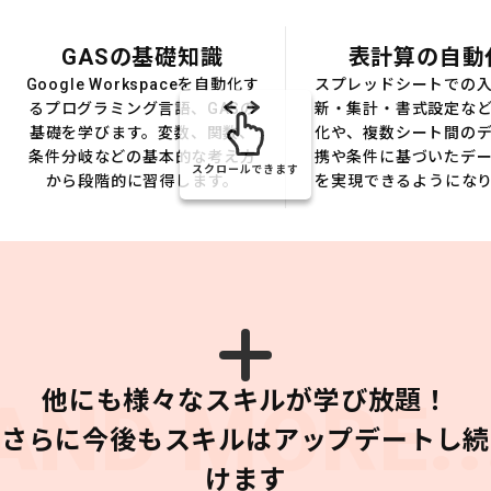
GASの基礎知識
表計算の自動
Google Workspaceを自動化す
スプレッドシートでの
るプログラミング言語、GASの
新・集計・書式設定な
基礎を学びます。変数、関数、
化や、複数シート間の
条件分岐などの基本的な考え方
携や条件に基づいたデ
スクロールできます
から段階的に習得します。
を実現できるようにな
他にも様々なスキルが学び放題！
AND MORE..
さらに今後もスキルはアップデートし続
けます