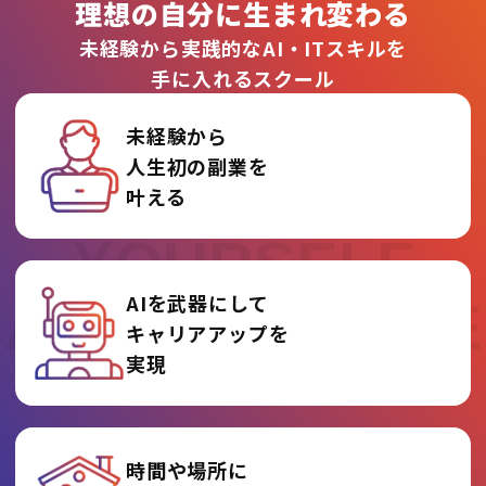
理想の自分に生まれ変わる
未経験から実践的なAI・ITスキルを
手に入れるスクール
未経験から
人生初の副業を
REINVENT
叶える
YOURSELF
AIを武器にして
AT AI COLLEGE
キャリアアップを
実現
時間や場所に