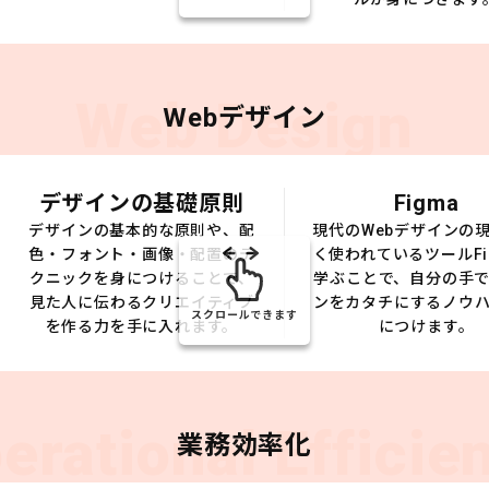
Web Design
Webデザイン
デザインの基礎原則
Figma
デザインの基本的な原則や、配
現代のWebデザインの
色・フォント・画像・配置のテ
く使われているツールFi
クニックを身につけることで、
学ぶことで、自分の手
見た人に伝わるクリエイティブ
ンをカタチにするノウ
スクロールできます
を作る力を手に入れます。
につけます。
erational Efficie
業務効率化