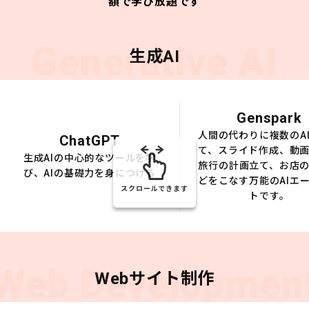
額で学び放題です
Generative AI
生成AI
Genspark
人間の代わりに複数のA
ChatGPT
て、スライド作成、動
生成AIの中心的なツールを学
旅行の計画立て、お店
び、AIの基礎力を身につける
どをこなす万能のAIエ
スクロールできます
トです。
Web Developmen
Webサイト制作