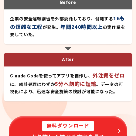
Before
16も
企業の安全運転講習を外部委託しており、付随する
の煩雑な工程
年間240時間以上
が発生。
の実作業を
要していた。
After
外注費をゼロ
Claude Codeを使ってアプリを自作し、
5分へ劇的に短縮
に。統計処理はわずか
。データの可
視化により、迅速な安全施策の検討が可能になった。
無料ダウンロード