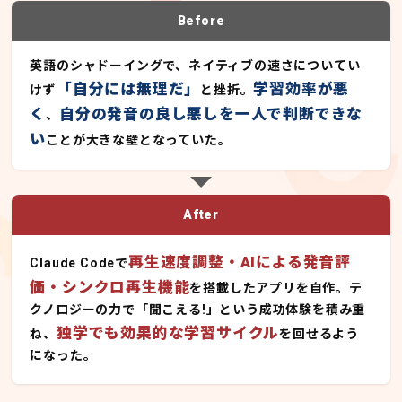
Before
英語のシャドーイングで、ネイティブの速さについてい
「自分には無理だ」
学習効率が悪
けず
と挫折。
く
自分の発音の良し悪しを一人で判断できな
、
い
ことが大きな壁となっていた。
After
再生速度調整・AIによる発音評
Claude Codeで
価・シンクロ再生機能
を搭載したアプリを自作。テ
クノロジーの力で「聞こえる!」という成功体験を積み重
独学でも効果的な学習サイクル
ね、
を回せるよう
になった。