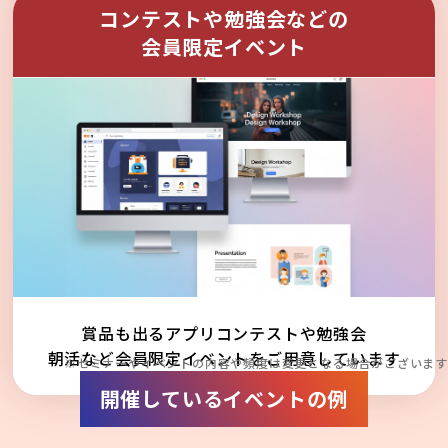
コンテストや勉強会などの
会員限定イベント
賞品も出るアプリコンテストや勉強会
朝活など会員限定イベントをご用意しています
※セミナーやイベントの内容や頻度は変更となる場合がございます
開催しているイベントの例