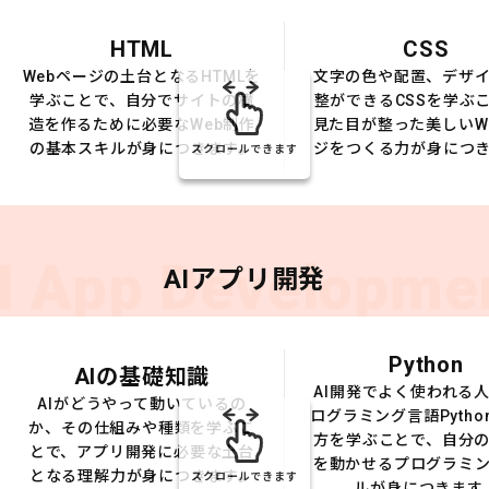
HTML
CSS
Webページの土台となるHTMLを
文字の色や配置、デザ
学ぶことで、自分でサイトの構
整ができるCSSを学ぶ
造を作るために必要なWeb制作
見た目が整った美しいW
の基本スキルが身につきます。
ジをつくる力が身につ
スクロールできます
I App Developme
AIアプリ開発
Python
AIの基礎知識
AI開発でよく使われる
AIがどうやって動いているの
ログラミング言語Pytho
か、その仕組みや種類を学ぶこ
方を学ぶことで、自分の
とで、アプリ開発に必要な土台
を動かせるプログラミ
となる理解力が身につきます。
スクロールできます
ルが身につきます