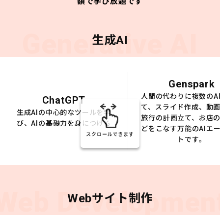
額で学び放題です
Generative AI
生成AI
Genspark
人間の代わりに複数のA
ChatGPT
て、スライド作成、動
生成AIの中心的なツールを学
旅行の計画立て、お店
び、AIの基礎力を身につける
どをこなす万能のAIエ
スクロールできます
トです。
Web Developmen
Webサイト制作