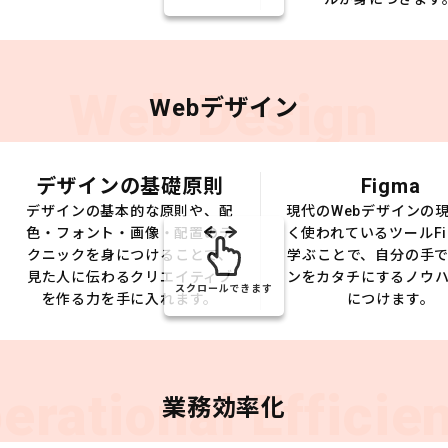
Web Design
Webデザイン
デザインの基礎原則
Figma
デザインの基本的な原則や、配
現代のWebデザインの
色・フォント・画像・配置のテ
く使われているツールFi
クニックを身につけることで、
学ぶことで、自分の手
見た人に伝わるクリエイティブ
ンをカタチにするノウ
スクロールできます
を作る力を手に入れます。
につけます。
erational Efficie
業務効率化