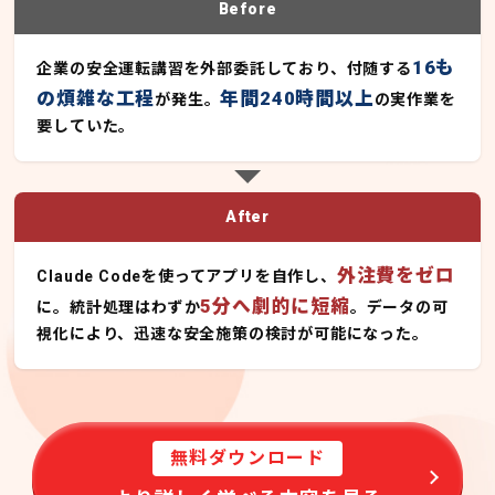
Before
16も
企業の安全運転講習を外部委託しており、付随する
の煩雑な工程
年間240時間以上
が発生。
の実作業を
要していた。
After
外注費をゼロ
Claude Codeを使ってアプリを自作し、
5分へ劇的に短縮
に。統計処理はわずか
。データの可
視化により、迅速な安全施策の検討が可能になった。
無料ダウンロード