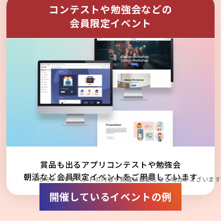
コンテストや勉強会などの
会員限定イベント
賞品も出るアプリコンテストや勉強会
朝活など会員限定イベントをご用意しています
※セミナーやイベントの内容や頻度は変更となる場合がございます
開催しているイベントの例