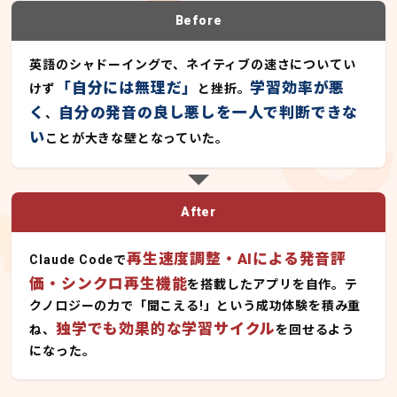
Before
英語のシャドーイングで、ネイティブの速さについてい
「自分には無理だ」
学習効率が悪
けず
と挫折。
く
自分の発音の良し悪しを一人で判断できな
、
い
ことが大きな壁となっていた。
After
再生速度調整・AIによる発音評
Claude Codeで
価・シンクロ再生機能
を搭載したアプリを自作。テ
クノロジーの力で「聞こえる!」という成功体験を積み重
独学でも効果的な学習サイクル
ね、
を回せるよう
になった。