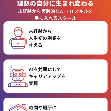
理想の自分に生まれ変わる
未経験から実践的なAI・ITスキルを
手に入れるスクール
未経験から
人生初の副業を
REINVENT
叶える
YOURSELF
AIを武器にして
AT AI COLLEGE
キャリアアップを
実現
時間や場所に