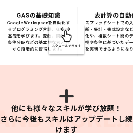
GASの基礎知識
表計算の自動
Google Workspaceを自動化す
スプレッドシートでの
るプログラミング言語、GASの
新・集計・書式設定な
基礎を学びます。変数、関数、
化や、複数シート間の
条件分岐などの基本的な考え方
携や条件に基づいたデ
スクロールできます
から段階的に習得します。
を実現できるようにな
他にも様々なスキルが学び放題！
AND MORE..
さらに今後もスキルはアップデートし続
けます