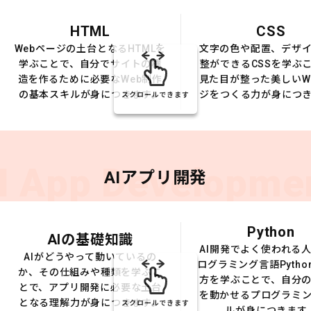
HTML
CSS
Webページの土台となるHTMLを
文字の色や配置、デザ
学ぶことで、自分でサイトの構
整ができるCSSを学ぶ
造を作るために必要なWeb制作
見た目が整った美しいW
の基本スキルが身につきます。
ジをつくる力が身につ
スクロールできます
I App Developme
AIアプリ開発
Python
AIの基礎知識
AI開発でよく使われる
AIがどうやって動いているの
ログラミング言語Pytho
か、その仕組みや種類を学ぶこ
方を学ぶことで、自分の
とで、アプリ開発に必要な土台
を動かせるプログラミ
となる理解力が身につきます。
スクロールできます
ルが身につきます